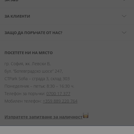
ЗА КЛИЕНТИ
ЗАЩО ДА ПОРЪЧАТЕ ОТ НАС?
ПОСЕТЕТЕ НИ НА МЯСТО
гр. София, жк. Левски В,
бул. “Ботевградско шосе” 247,
CTPark Sofia – сграда 3, склад 303
Понеделник – петък: 8:30 – 16:30 ч.
Телефон за поръчки:
0700 17 377
Мобилен телефон:
+359 889 220 764
Изпратете запитване за наличност