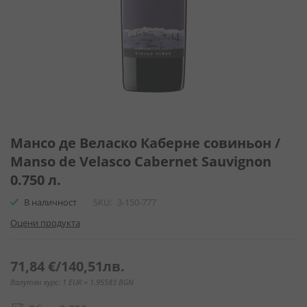
Преминете
към
Мансо де Веласко Каберне совиньон /
началото
Manso de Velasco Cabernet Sauvignon
на
0.750 л.
галерия
със
В наличност
SKU
3-150-777
снимки
Оцени продукта
71,84 €
/
140,51лв.
Валутен курс: 1 EUR = 1.95583 BGN