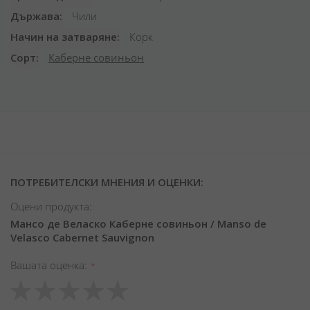
Държава
Чили
Начин на затваряне
Корк
Сорт
Каберне совиньон
ПОТРЕБИТЕЛСКИ МНЕНИЯ И ОЦЕНКИ:
Оцени продукта:
Мансо де Веласко Каберне совиньон / Manso de
Velasco Cabernet Sauvignon
Вашата оценка
1
2
3
4
5