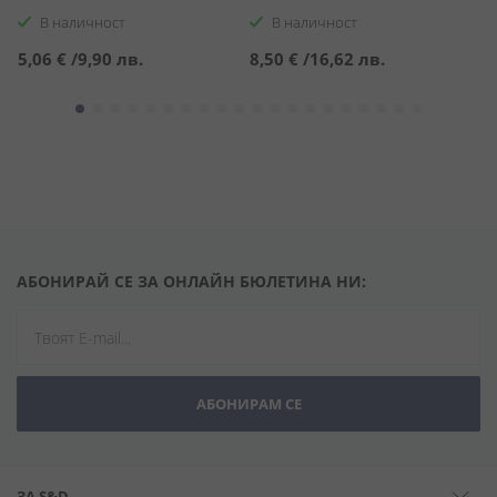
В наличност
В наличност
5,06 €
/
9,90 лв.
8,50 €
/
16,62 лв.
8
АБОНИРАЙ СЕ ЗА ОНЛАЙН БЮЛЕТИНА НИ:
АБОНИРАМ СЕ
ЗА S&D