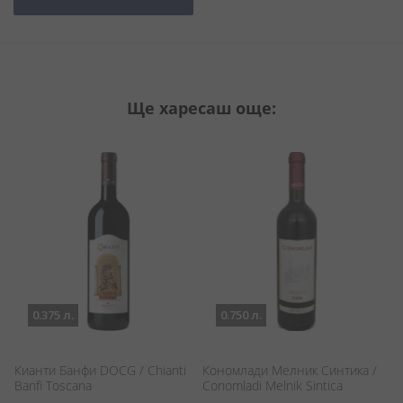
Ще харесаш още:
0.375 л.
0.750 л.
Кианти Банфи DOCG / Chianti
Кономлади Мелник Синтика /
В
Banfi Toscana
Conomladi Melnik Sintica
Sy