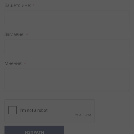
star
stars
stars
stars
stars
Вашето име
Заглавиe
Мнение
ИЗПРАТИ