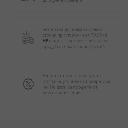
до 3 дни в страната.
Безплатна доставка за цялата 
страна при поръчки от 79.99+€ 
НЕ
 важи за поръчки с включени 
продукти от категория "Други". 
Вземете от място и получете 
отстъпка, уточнена от оператора 
ни. Не важи за продукти от 
лимитирани серии.