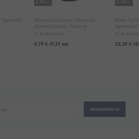
0.750 л.
0.750 л.
Tignanello
Резерва Каберне Совиньон
Вино Луста
Домейн Бойар / Reserve
Фронтера 
Domaine Boyar Cabernet
Wine Lusta
В наличност
В наличн
Sauvignon
Oloroso D
4,79 €
/
9,37 лв.
23,30 €
/
4
АБОНИРАМ СЕ