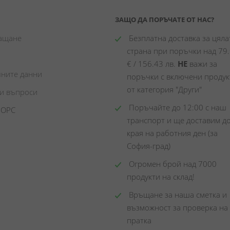
ЗАЩО ДА ПОРЪЧАТЕ ОТ НАС?
лащане
 Безплатна доставка за цялат
страна при поръчки над 79.
€ / 156.43 лв. 
НЕ
 важи за 
чните данни
поръчки с включени продукт
от категория "Други"
ни въпроси
 Поръчайте до 12:00 с наш 
 ОРС
транспорт и ще доставим до
края на работния ден (за 
София-град)
 Огромен брой над 7000 
продукти на склад! 
 Връщане за наша сметка и 
възможност за проверка на 
пратка