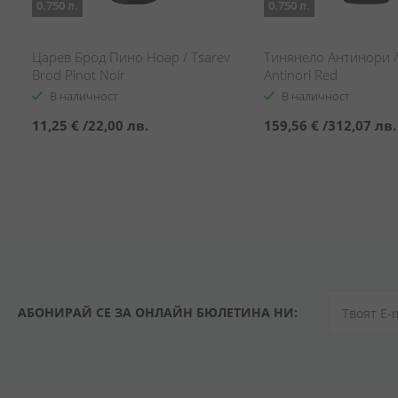
0.750 л.
0.750 л.
д
Царев Брод Пино Ноар / Tsarev
Тинянело Антинори / 
Brod Pinot Noir
Antinori Red
В наличност
В наличност
11,25 €
/
22,00 лв.
159,56 €
/
312,07 лв.
АБОНИРАЙ СЕ ЗА ОНЛАЙН БЮЛЕТИНА НИ: