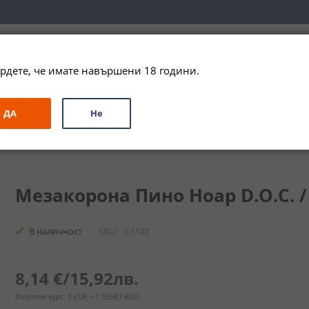
вка за цялата страна при поръчки на алкохол над 
79,99 € / 156
рдете, че имате навършени 18 години.
ЗА ПОДАРЪК
ПРОМО
СПЕЦИАЛНИ ПРЕДЛОЖЕНИЯ
МАРКИ
ДА
Не
 Пино Ноар D.O.C. / Mezzacorona Pinot noir
Мезакорона Пино Ноар D.O.C. / 
В наличност
SKU
3-1145
8,14 €
/
15,92лв.
Валутен курс: 1 EUR = 1.95583 BGN