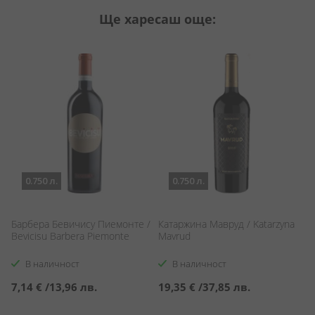
Ще харесаш още:
0.750 л.
0.750 л.
Барбера Бевичису Пиемонте /
Катаржина Мавруд / Katarzyna
Со
Bevicisu Barbera Piemonte
Mavrud
В наличност
В наличност
7,14 €
/
13,96 лв.
19,35 €
/
37,85 лв.
7