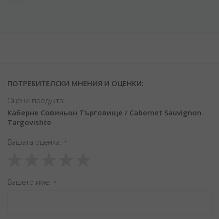
ПОТРЕБИТЕЛСКИ МНЕНИЯ И ОЦЕНКИ:
Оцени продукта:
Каберне Совиньон Търговище / Cabernet Sauvignon
Targovishte
Вашата оценка
1
2
3
4
5
star
stars
stars
stars
stars
Вашето име