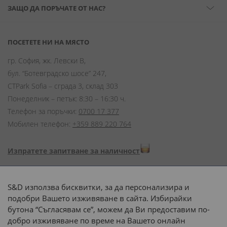
ЗАЩО ДА ПОРЪЧАТЕ ОТ НАС?
ПОСЕТЕТЕ НИ НА МЯСТО
гр. София, жк. Левски В,
бул. “Ботевградско шосе” 247,
CTPark Sofia – сграда 3, склад 303
Понеделник – петък: 8:30 – 16:30 ч.
Телефон за поръчки:
0700 17 377
Мобилен телефон:
+359 889 220 764
Изпратете запитване за наличност
Начини на плащане:
S&D използва бисквитки, за да персонализира и
подобри Вашето изживяване в сайта. Избирайки
бутона “Съгласявам се”, можем да Ви предоставим по-
добро изживяване по време на Вашето онлайн