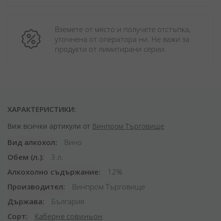
Вземете от място и получете отстъпка, 
уточнена от оператора ни. Не важи за 
продукти от лимитирани серии.
ХАРАКТЕРИСТИКИ:
Виж всички артикули от
Винпром Търговище
Вид алкохол
Вино
Обем (л.)
3 л.
Алкохолно съдържание
12%
Производител
Винпром Търговище
Държава
България
Сорт
Каберне совиньон