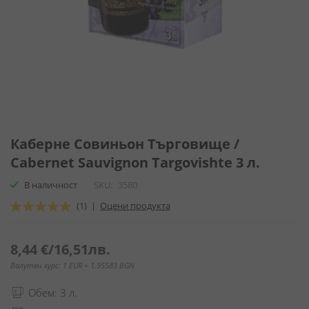
Преминете
към
Каберне Совиньон Търговище /
началото
Cabernet Sauvignon Targovishte 3 л.
на
галерия
В наличност
SKU
3580
със
Оценка:
(1)
|
Оцени продукта
снимки
100
100
% of
8,44 €
/
16,51лв.
Валутен курс: 1 EUR = 1.95583 BGN
Обем: 3 л.