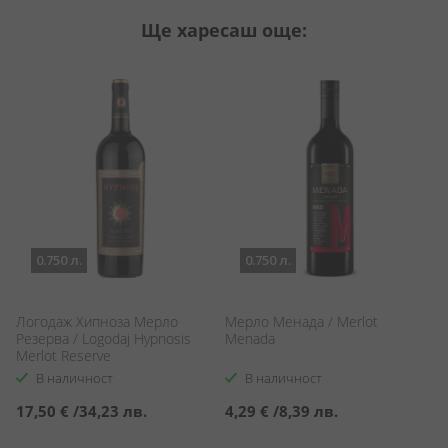
Ще харесаш още:
0.750 л.
0.750 л.
Логодаж Хипноза Мерло
Мерло Менада / Merlot
К
Резерва / Logodaj Hypnosis
Menada
Кл
Merlot Reserve
Ch
В наличност
В наличност
17,50 €
/
34,23 лв.
4,29 €
/
8,39 лв.
1