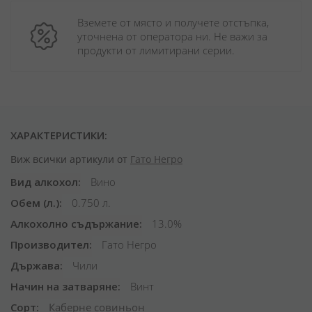
Вземете от място и получете отстъпка, 
уточнена от оператора ни. Не важи за 
продукти от лимитирани серии.
ХАРАКТЕРИСТИКИ:
Виж всички артикули от
Гато Негро
Вид алкохол
Вино
Обем (л.)
0.750 л.
Алкохолно съдържание
13.0%
Производител
Гато Негро
Държава
Чили
Начин на затваряне
Винт
Сорт
Каберне совиньон