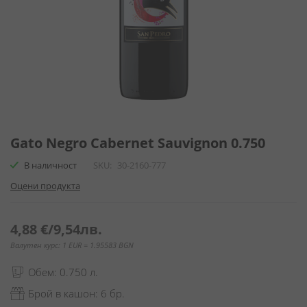
Преминете
към
Gato Negro Cabernet Sauvignon 0.750
началото
В наличност
SKU
30-2160-777
на
галерия
Оцени продукта
със
снимки
4,88 €
/
9,54лв.
Валутен курс: 1 EUR = 1.95583 BGN
Обем: 0.750 л.
Брой в кашон: 6 бр.