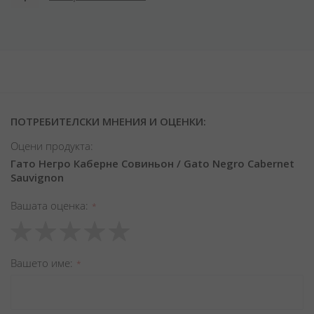
ПОТРЕБИТЕЛСКИ МНЕНИЯ И ОЦЕНКИ:
Оцени продукта:
Гато Негро Каберне Совиньон / Gato Negro Cabernet
Sauvignon
Вашата оценка
1
2
3
4
5
star
stars
stars
stars
stars
Вашето име