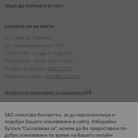
ЗАЩО ДА ПОРЪЧАТЕ ОТ НАС?
ПОСЕТЕТЕ НИ НА МЯСТО
гр. София, жк. Левски В,
бул. “Ботевградско шосе” 247,
CTPark Sofia – сграда 3, склад 303
Понеделник – петък: 8:30 – 16:30 ч.
Телефон за поръчки:
0700 17 377
Мобилен телефон:
+359 889 220 764
Изпратете запитване за наличност
Начини на плащане:
S&D използва бисквитки, за да персонализира и
подобри Вашето изживяване в сайта. Избирайки
бутона “Съгласявам се”, можем да Ви предоставим по-
добро изживяване по време на Вашето онлайн