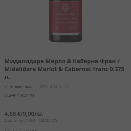
Преминете
към
Мидалидаре Мерло & Каберне Фран /
началото
Midalidare Merlot & Cabernet franc 0.375
на
л.
галерия
със
В наличност
SKU
3-1248-777
снимки
Оцени продукта
4,60 €
/
9,00лв.
Валутен курс: 1 EUR = 1.95583 BGN