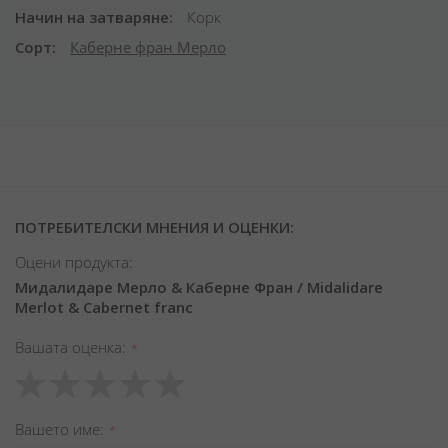
Начин на затваряне
Корк
Сорт
Каберне фран
Мерло
ПОТРЕБИТЕЛСКИ МНЕНИЯ И ОЦЕНКИ:
Оцени продукта:
Мидалидаре Мерло & Каберне Фран / Midalidare
Merlot & Cabernet franc
Вашата оценка
1
2
3
4
5
star
stars
stars
stars
stars
Вашето име