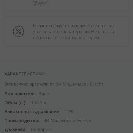
"Други". 
Вземете от място и получете отстъпка, 
уточнена от оператора ни. Не важи за 
продукти от лимитирани серии.
ХАРАКТЕРИСТИКИ:
Виж всички артикули от
ВИ Мидалидаре Естейт
Вид алкохол
Вино
Обем (л.)
0.375 л.
Алкохолно съдържание
14%
Производител
ВИ Мидалидаре Естейт
Държава
България