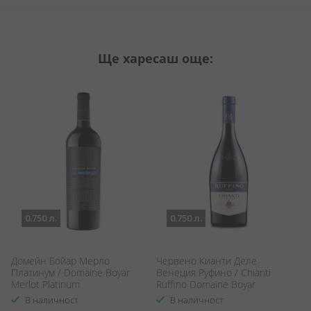
Ще харесаш още:
0.750 л.
0.750 л.
Домейн Бойар Мерло
Червено Кианти Деле
В
Платинум / Domaine Boyar
Венеция Руфино / Chianti
Wi
Merlot Platinum
Ruffino Domaine Boyar
В наличност
В наличност