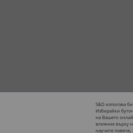
S&D използва би
Избирайки бутон
Начини на плащане:
на Вашето онлай
влияние върху н
научите повече,