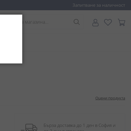
Запитване за наличност
,43 лв.
Научи 
Моята
Търси...
Оцени продукта
Бърза доставка до 1 ден в София и 