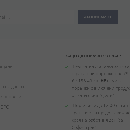
АБОНИРАМ СЕ
ЗАЩО ДА ПОРЪЧАТЕ ОТ НАС?
лащане
 Безплатна доставка за цялат
страна при поръчки над 79.
€ / 156.43 лв. 
НЕ
 важи за 
чните данни
поръчки с включени продукт
от категория "Други"
ни въпроси
 Поръчайте до 12:00 с наш 
 ОРС
транспорт и ще доставим до
края на работния ден (за 
София-град)