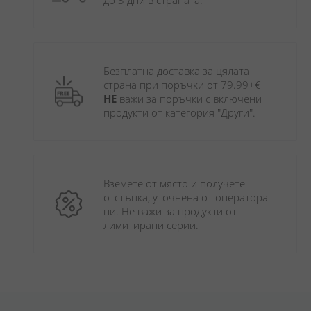
до 3 дни в страната.
Безплатна доставка за цялата 
страна при поръчки от 79.99+€ 
НЕ
 важи за поръчки с включени 
продукти от категория "Други". 
Вземете от място и получете 
отстъпка, уточнена от оператора 
ни. Не важи за продукти от 
лимитирани серии.