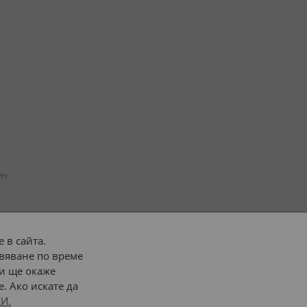
н 
 в сайта.
вяване по време
 или 
наш транспорт
и ще окаже
. Ако искате да
Последвайте ни:
И.