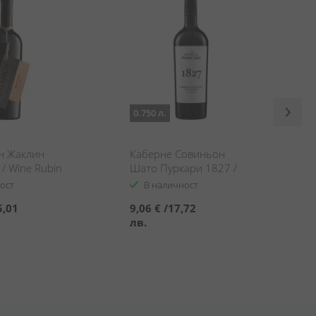
0.750 л.
н Жаклин
Каберне Совиньон
/ Wine Rubin
Шато Пуркари 1827 /
ratanov
Cabernet Sauvignon
ост
В наличност
Chateau Purcari 1827
5,01
9,06 €
/
17,72
лв.