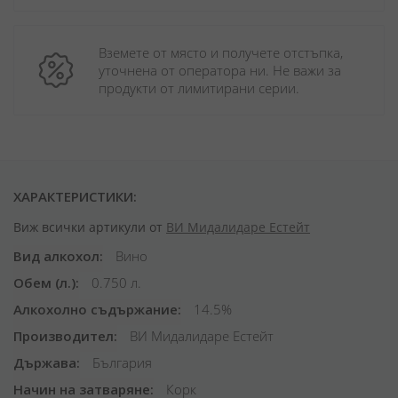
Вземете от място и получете отстъпка, 
уточнена от оператора ни. Не важи за 
продукти от лимитирани серии.
ХАРАКТЕРИСТИКИ:
Виж всички артикули от
ВИ Мидалидаре Естейт
Вид алкохол
Вино
Обем (л.)
0.750 л.
Алкохолно съдържание
14.5%
Производител
ВИ Мидалидаре Естейт
Държава
България
Начин на затваряне
Корк