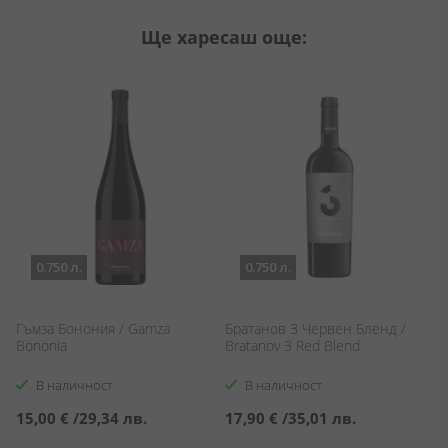
Ще харесаш още:
0.750 л.
0.750 л.
Гъмза Бонония / Gamza
Братанов З Червен Бленд /
В
Bononia
Bratanov 3 Red Blend
Св
Sv
В наличност
В наличност
15,00 €
/
29,34 лв.
17,90 €
/
35,01 лв.
8