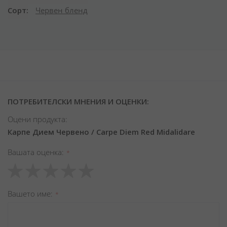
Сорт
Червен бленд
ПОТРЕБИТЕЛСКИ МНЕНИЯ И ОЦЕНКИ:
Оцени продукта:
Карпе Дием Червено / Carpe Diem Red Midalidare
Вашата оценка
1
2
3
4
5
star
stars
stars
stars
stars
Вашето име