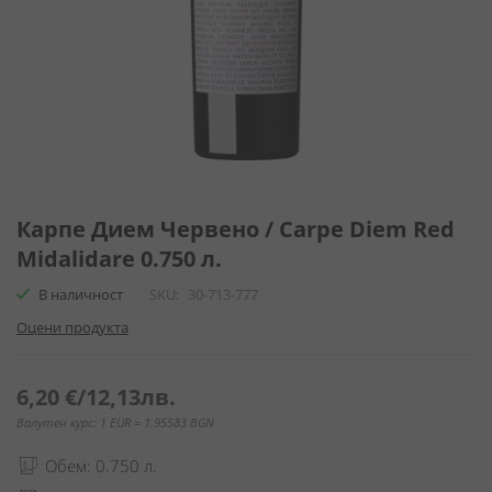
Преминете
към
Карпе Дием Червено / Carpe Diem Red
началото
Midalidare 0.750 л.
на
галерия
В наличност
SKU
30-713-777
със
Оцени продукта
снимки
6,20 €
/
12,13лв.
Валутен курс: 1 EUR = 1.95583 BGN
Обем: 0.750 л.