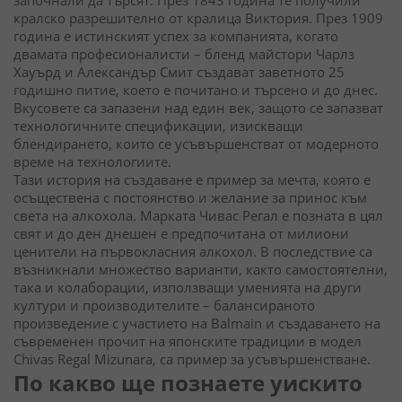
кралско разрешително от кралица Виктория. През 1909
година е истинският успех за компанията, когато
двамата професионалисти – бленд майстори Чарлз
Хауърд и Александър Смит създават заветното 25
годишно питие, което е почитано и търсено и до днес.
Вкусовете са запазени над един век, защото се запазват
технологичните спецификации, изискващи
блендирането, които се усъвършенстват от модерното
време на технологиите.
Тази история на създаване е пример за мечта, която е
осъществена с постоянство и желание за принос към
света на алкохола. Марката Чивас Регал е позната в цял
свят и до ден днешен е предпочитана от милиони
ценители на първокласния алкохол. В последствие са
възникнали множество варианти, както самостоятелни,
така и колаборации, използващи уменията на други
култури и производителите – балансираното
произведение с участието на Balmain и създаването на
съвременен прочит на японските традиции в модел
Chivas Regal Mizunara, са пример за усъвършенстване.
По какво ще познаете уискито