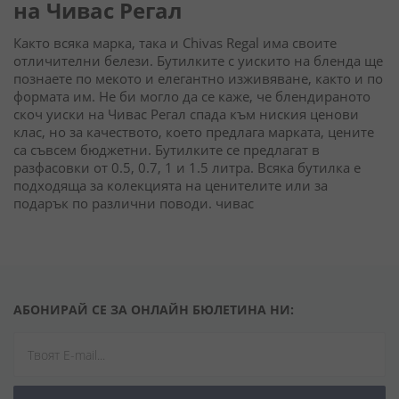
на Чивас Регал
Както всяка марка, така и Chivas Regal има своите
отличителни белези. Бутилките с уискито на бленда ще
познаете по мекото и елегантно изживяване, както и по
формата им. Не би могло да се каже, че блендираното
скоч уиски на Чивас Регал спада към ниския ценови
клас, но за качеството, което предлага марката, цените
са съвсем бюджетни. Бутилките се предлагат в
разфасовки от 0.5, 0.7, 1 и 1.5 литра. Всяка бутилка е
подходяща за колекцията на ценителите или за
подарък по различни поводи. чивас
АБОНИРАЙ СЕ ЗА ОНЛАЙН БЮЛЕТИНА НИ: