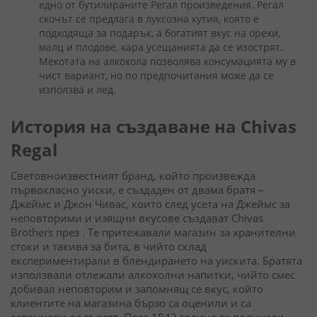
едно от бутилираните Регал произведения. Регал
скочът се предлага в луксозна кутия, която е
подходяща за подарък, а богатият вкус на орехи,
малц и плодове, кара усещанията да се изострят.
Мекотата на алкохола позволява консумацията му в
чист вариант, но по предпочитания може да се
използва и лед.
История на създаване на Chivas
Regal
Световноизвестният бранд, който произвежда
първокласно уиски, е създаден от двама братя –
Джеймс и Джон Чивас, които след усета на Джеймс за
неповторими и изящни вкусове създават Chivas
Brothers през . Те притежавали магазин за хранителни
стоки и такива за бита, в чийто склад
експериментирали в блендирането на уискита. Братята
използвали отлежали алкохолни напитки, чийто смес
добивал неповторим и запомнящ се вкус, който
клиентите на магазина бързо са оценили и са
започнали да търсят. През 1843 година те получили