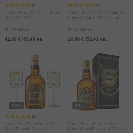
Оценка:
Оценка:
(1)
(1)
100%
100%
Чивас Регал XV 15 Г. / Chivas
Чивас Регал 12YO + 2 Чаши /
Regal XV 15YO
Chivas Regal 12YO Glass Set
Изчерпан
Изчерпан
42,69 €
/
83,49 лв.
26,80 €
/
52,42 лв.
0.7 л.
0.7 л.
Оценка:
(3)
100%
Чивас XV x Балмейнс / Chivas
Чивас Регал Балмен XV /
Regal Balmain Drop + 2
Chivas Regal Balmain XV Drop