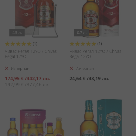
4.5 л.
0.7 л.
Оценка:
Оценка:
(1)
(1)
100%
100%
Чивас Регал 12YO / Chivas
Чивас Регал 12YO / Chivas
Regal 12YO
Regal 12YO
Изчерпан
Изчерпан
Специална
174,95 €
/
342,17 лв.
24,64 €
/
48,19 лв.
цена
192,99 €
/
377,46 лв.