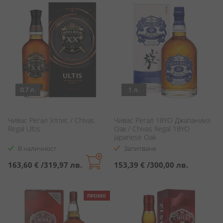
0.7 л.
1 л.
Чивас Регал Ултис / Chivas
Чивас Регал 18YO Джапанииз
Regal Ultis
Оак / Chivas Regal 18YO
Japanese Oak
В наличност
Запитване
163,60 €
/
319,97 лв.
153,39 €
/
300,00 лв.
ПРОМО