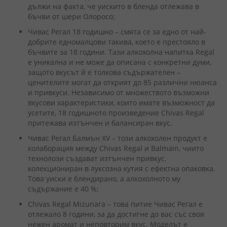
дължи на факта, че уискито в бленда отлежава в
бъчви от шери Олоросо;
Чивас Регал 18 годишно – смята се за едно от най-
добрите едномалцови такива, което е престояло в
бъчвите за 18 години. Тази алкохолна напитка Regal
е уникална и не може да описана с конкретни думи,
защото вкусът й е толкова съдържателен –
ценителите могат да открият до 85 различни нюанса
и привкуси. Независимо от множеството възможни
вкусови характеристики, които имате възможност да
усетите, 18 годишното произведение Chivas Regal
притежава изтънчен и балансиран вкус.
Чивас Регал Балмън XV – този алкохолен продукт е
колаборация между Chivas Regal и Balmain, чиито
технолози създават изтънчен привкус,
колекциониран в луксозна кутия с ефектна опаковка.
Това уиски е блендирано, а алкохолното му
съдържание е 40 %;
Chivas Regal Mizunara – това питие Чивас Регал е
отлежало 8 години, за да достигне до вас със своя
нежен аромат и неповторим вкус. Моделът е