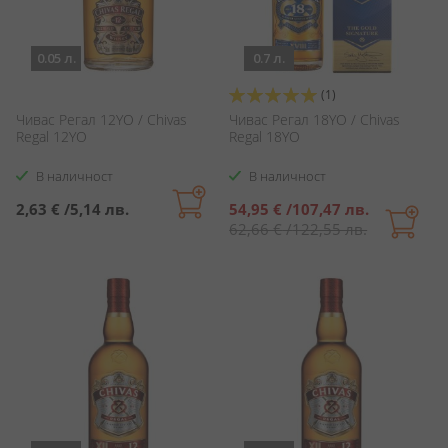
0.05 л.
0.7 л.
Оценка:
(1)
100%
Чивас Регал 12YO / Chivas
Чивас Регал 18YO / Chivas
Regal 12YO
Regal 18YO
В наличност
В наличност
Специална
2,63 €
/
5,14 лв.
54,95 €
/
107,47 лв.
цена
62,66 €
/
122,55 лв.