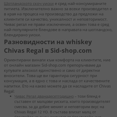
Шотландското скоч уиски
е сред най-консумираните
питиета. Изключително важно за всеки производител е
в края на процеса на производство да предложи на
клиентите си качество, уникалност и неповторимост.
Чивас регал не прави изключение, а освен това е сред
най-популярните блендове в направата на шотландско,
блендирано уиски.
Разновидности на whiskey
Chivas Regal в Sid-shop.com
Ориентирани винаги към комфорта на клиентите, ние
от онлайн магазин Sid-shop.com препоръчваме да
купувате алкохол единствено и само от директни
вносители. Това ще ви гарантира сигурност при
консумация, а в едно с това и наслада от качествените
напитки. Ето на какво можете да се насладите от Chivas
Regal:
Чивас Регал дванадесетгодишно
– този бленд е
съставен от малцови уискита, които производителят
смесва, за да добие мекият и неповторим вкус на
Chivas Regal 12 YO. В състава влизат малц от