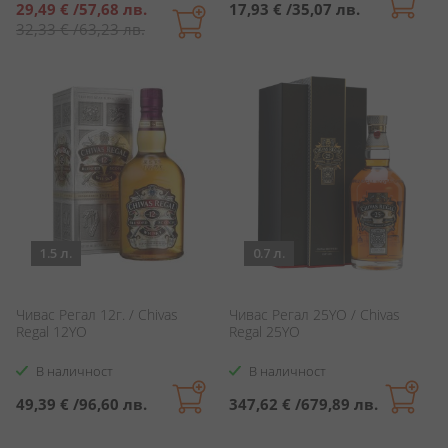
Специална
29,49 €
/
57,68 лв.
17,93 €
/
35,07 лв.
цена
32,33 €
/
63,23 лв.
1.5 л.
0.7 л.
Чивас Регал 12г. / Chivas
Чивас Регал 25YO / Chivas
Regal 12YO
Regal 25YO
В наличност
В наличност
49,39 €
/
96,60 лв.
347,62 €
/
679,89 лв.