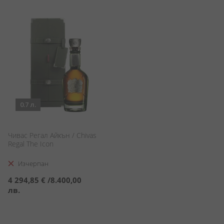
0.7 л.
Чивас Регал Айкън / Chivas
Regal The Icon
Изчерпан
4 294,85 €
/
8.400,00
лв.