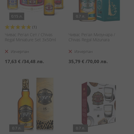
0.15 л.
0.7 л.
Оценка:
(1)
100%
Чивас Регал Сет / Chivas
Чивас Регал Мизунара /
Regal Miniature Set 3x50ml
Chivas Regal Mizunara
Изчерпан
Изчерпан
17,63 €
/
34,48 лв.
35,79 €
/
70,00 лв.
0.7 л.
0.7 л.