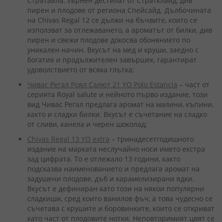
Стратайла, зърнен дестилат от Стратклайд, див
пирен и плодове от региона Спейсайд. Дълбочината
на Chivas Regal 12 се дължи на бъчвите, които се
използват за отлежаването, а ароматът от билки, див
пирен и свежи плодове докосва обонянието по
уникален начин. Вкусът на мед и круши, заедно с
богатия и продължителен завършек, гарантират
удоволствието от всяка глътка;
Чивас Регал Роял Салют 21 YO Polo Estancia
– част от
серията Royal salute и нейното първо издание, този
вид Чивас Регал предлага аромат на малини, къпини,
както и сладки билки. Вкусът е съчетание на сладко
от сливи, канела и черен шоколад;
Chivas Regal 13 YO extra
– тринадесетгодишното
издание на марката неслучайно носи името екстра
зад цифрата. То е отлежало 13 години, както
подсказва наименованието и предлага аромат на
задушени плодове, дъб и карамелизирани ядки.
Вкусът е дефиниран като този на някои популярни
сладкиши, сред които ванилов фъч, а това чудесно се
съчетава с крушите и боровинките, които се откриват
като част от плодовите нотки. Неповторимият цвят се