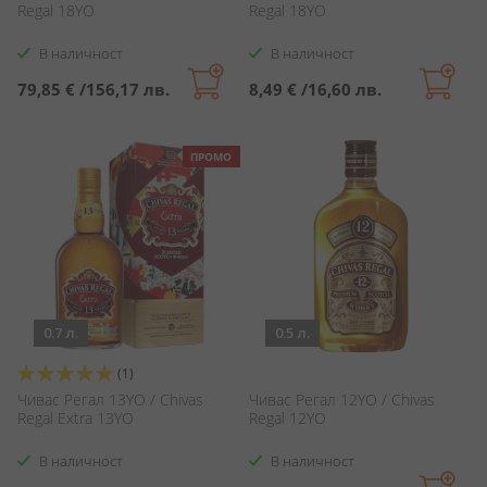
Regal 18YO
Regal 18YO
В наличност
В наличност
79,85 €
/
156,17 лв.
8,49 €
/
16,60 лв.
ПРОМО
0.7 л.
0.5 л.
Оценка:
(1)
100%
Чивас Регал 13YO / Chivas
Чивас Регал 12YO / Chivas
Regal Extra 13YO
Regal 12YO
В наличност
В наличност