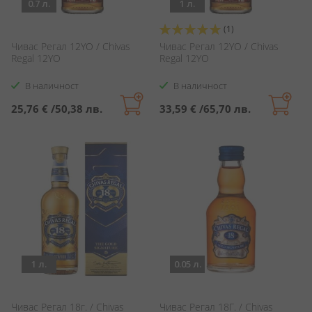
0.7 л.
1 л.
Оценка:
(1)
100%
Чивас Регал 12YO / Chivas
Чивас Регал 12YO / Chivas
Regal 12YO
Regal 12YO
В наличност
В наличност
25,76 €
/
50,38 лв.
33,59 €
/
65,70 лв.
1 л.
0.05 л.
Чивас Регал 18г. / Chivas
Чивас Регал 18Г. / Chivas