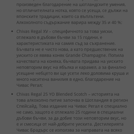
произведен благодарение на шотландските умения,
но отличителната нотка, която се усеща, се дължи на
японските традиции, които са въплътени.
Алкохолното съдържание варира между 35 и 40 %;
Chivas Regal XV – специфичното за това уиски,
отлежало в дъбови бъчви за 15 години, е
характеристиката на самия съд за съхранение.
Бъчвата не е чисто нова, а като предшественик на
уискито се явява коняк Grande Champagne. Попила
качествата на коняка, бъчвата придава на уискито
неповторим вкус на ябълка и карамел, а за финално
усещане небцето ви ще усети леко доловима круша и
много наситена ванилия в едно, благодарение на
Чивас Регал;
Chivas Regal 25 YO Blended Scotch – историята на
това алкохолно питие започва в Шотландия в регион
Спейсайд. Това издание на Чивас Регал е специално
не само, защото е отлежало 25 години в специални
дъбови бъчви, за да добие този неповторим вкус, но
е и смесица от най-добрите уискита. Дестилерията
Чивас Брадърс се използва за направата на всяко