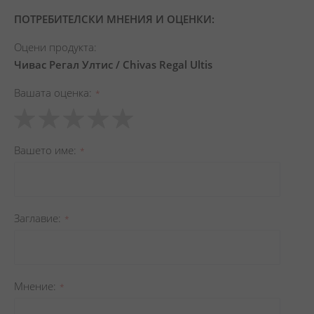
ПОТРЕБИТЕЛСКИ МНЕНИЯ И ОЦЕНКИ:
Оцени продукта:
Чивас Регал Ултис / Chivas Regal Ultis
Вашата оценка
1
2
3
4
5
star
stars
stars
stars
stars
Вашето име
Заглавиe
Мнение