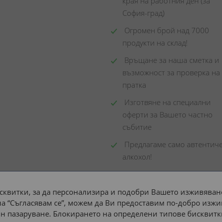
края на работния ден (за 
София-град)
 Огромен брой над 7000 
продукти на склад! 
 Връщане за наша сметка и 
възможност за проверка на 
пратка
 Изготвяне на специални 
оферти за Вашето частно 
събитие
 Предлагаме само автентиче
алкохол!
сквитки, за да персонализира и подобри Вашето изживяване
а “Съгласявам се”, можем да Ви предоставим по-добро изжи
Доставка до адрес с:
н пазаруване. Блокирането на определени типове бисквитк