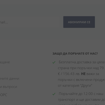
АБОНИРАМ СЕ
ЗАЩО ДА ПОРЪЧАТЕ ОТ НАС?
лащане
 Безплатна доставка за цялат
страна при поръчки над 79.
€ / 156.43 лв. 
НЕ
 важи за 
чните данни
поръчки с включени продукт
от категория "Други"
ни въпроси
 Поръчайте до 12:00 с наш 
 ОРС
транспорт и ще доставим до