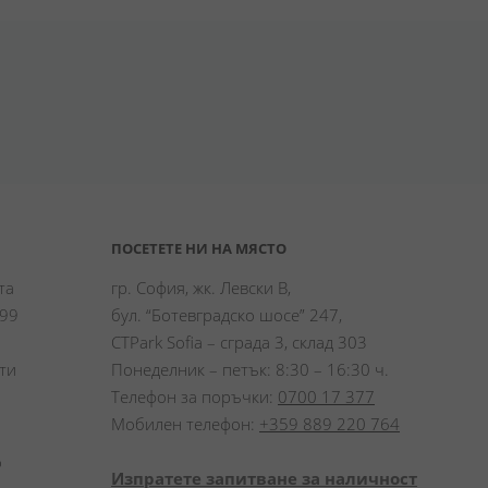
ПОСЕТЕТЕ НИ НА МЯСТО
а 
гр. София, жк. Левски В,
99 
бул. “Ботевградско шосе” 247,
CTPark Sofia – сграда 3, склад 303
и 
Понеделник – петък: 8:30 – 16:30 ч.
Телефон за поръчки:
0700 17 377
Мобилен телефон:
+359 889 220 764
 
Изпратете запитване за наличност