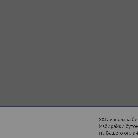
S&D използва би
Избирайки бутон
Начини на плащане:
на Вашето онлай