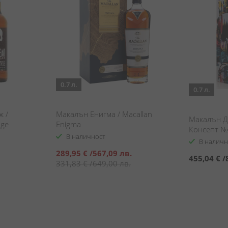
0.7 л.
0.7 л.
ж /
Макалън Енигма / Macallan
Макалън Д
age
Enigma
Консепт №3
В наличност
Carson Co
В наличн
Специална
289,95 €
/
567,09 лв.
455,04 €
/
цена
331,83 €
/
649,00 лв.