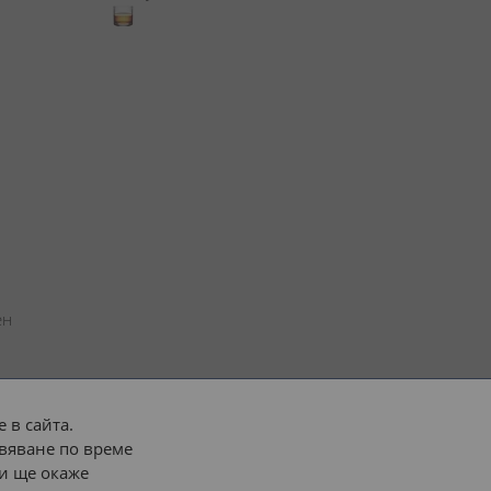
н 
 в сайта.
вяване по време
 или 
наш транспорт
и ще окаже