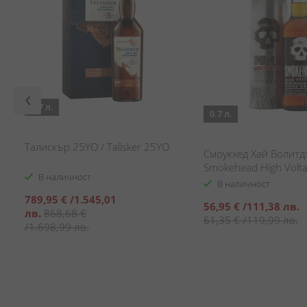
0.7 л.
0.7 л.
Талискър 25YO / Talisker 25YO
Смоукхед Хай Волитд
Smokehead High Volt
В наличност
В наличност
Специална
789,95 €
/
1.545,01
Специална
56,95 €
/
111,38 лв.
цена
лв.
868,68 €
цена
61,35 €
/
119,99 лв.
/
1.698,99 лв.