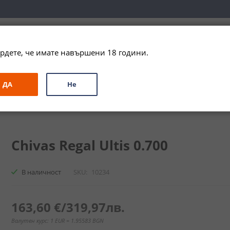
вка за цялата страна при поръчки на алкохол над 
79,99 € / 156
рдете, че имате навършени 18 години.
ЗА ПОДАРЪК
ПРОМО
СПЕЦИАЛНИ ПРЕДЛОЖЕНИЯ
МАРКИ
ДА
Не
и
Бленд
Чивас Регал Ултис / Chivas Regal Ultis
Chivas Regal Ultis 0.700
В наличност
SKU
10234
163,60 €
/
319,97лв.
Валутен курс: 1 EUR = 1.95583 BGN