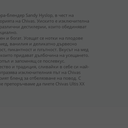
ра-блендер Sandy Hyslop, в чест на
орията на Chivas. Уискито е изключителна
 различни дестилерии, които обединяват
ециално.
ен и богат. Усещат се нотки на плодове
 мед, ванилия и деликатно дървесно
ст, пикантност и плътност. Вкусът на мед
 които придават дълбочина на усещането.
опъл и запомнящ се послевкус.
ящество и традиция, сливайки в себе си най-
отразява изключителния път на Chivas
рият бленд за отбелязване на повод. С
ие препоръчваме да пиете Chivas Ultis XX