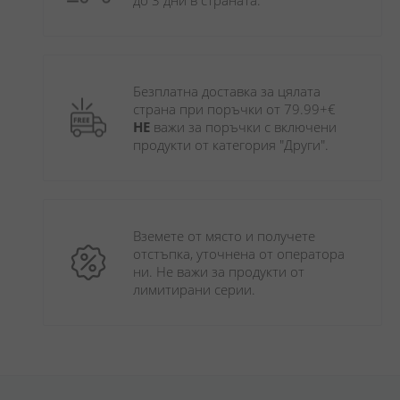
до 3 дни в страната.
Безплатна доставка за цялата 
страна при поръчки от 79.99+€ 
НЕ
 важи за поръчки с включени 
продукти от категория "Други". 
Вземете от място и получете 
отстъпка, уточнена от оператора 
ни. Не важи за продукти от 
лимитирани серии.