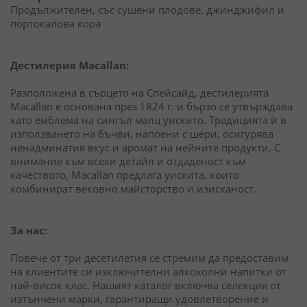
Продължителен, със сушени плодове, джинджифил и
портокалова кора
Дестилерия Macallan:
Разположена в сърцето на Спейсайд, дестилерията
Macallan е основана през 1824 г. и бързо се утвърждава
като емблема на сингъл малц уискито. Традицията ѝ в
използването на бъчви, напоени с шери, осигурява
ненадминатия вкус и аромат на нейните продукти. С
внимание към всеки детайл и отдаденост към
качеството, Macallan предлага уискита, които
комбинират вековно майсторство и изисканост.
За нас:
Повече от три десетилетия се стремим да предоставим
на клиентите си изключителни алкохолни напитки от
най-висок клас. Нашият каталог включва селекция от
изтънчени марки, гарантиращи удовлетворение и