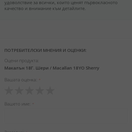
удоволствие за всички, които ценят първокласното
качество и внимание към детайлите.
ПОТРЕБИТЕЛСКИ МНЕНИЯ И ОЦЕНКИ:
Оцени продукта:
Макалън 18Г. Шери / Macallan 18YO Sherry
Вашата оценка
1
2
3
4
5
star
stars
stars
stars
stars
Вашето име