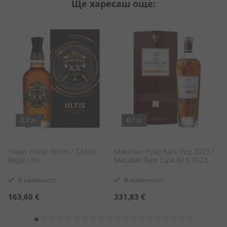
Ще харесаш още:
0.7 л.
0.7 л.
Чивас Регал Ултис / Chivas
Макалън Реар Каск Ред 2023 /
Ма
Regal Ultis
Macallan Rare Cask Red 2023
Ma
В наличност
В наличност
С
163,60 €
331,83 €
3
ц