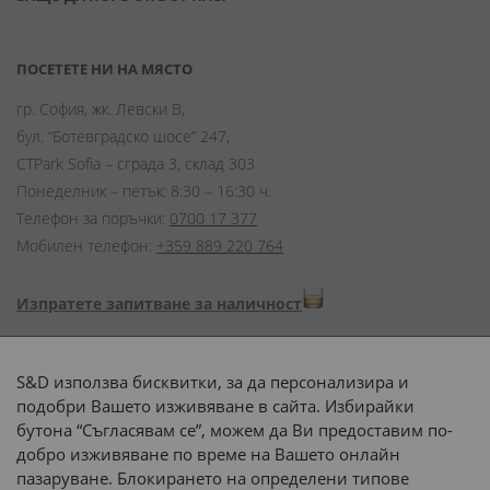
ПОСЕТЕТЕ НИ НА МЯСТО
гр. София, жк. Левски В,
бул. “Ботевградско шосе” 247,
CTPark Sofia – сграда 3, склад 303
Понеделник – петък: 8:30 – 16:30 ч.
Телефон за поръчки:
0700 17 377
Мобилен телефон:
+359 889 220 764
Изпратете запитване за наличност
Начини на плащане:
S&D използва бисквитки, за да персонализира и
подобри Вашето изживяване в сайта. Избирайки
бутона “Съгласявам се”, можем да Ви предоставим по-
добро изживяване по време на Вашето онлайн
пазаруване. Блокирането на определени типове