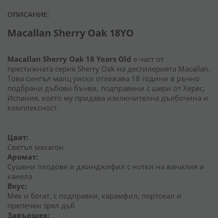
ОПИСАНИЕ:
Macallan Sherry Oak 18YO
Macallan Sherry Oak 18 Years Old
е част от
престижната серия Sherry Oak на дестилерията Macallan.
Това сингъл малц уиски отлежава 18 години в ръчно
подбрани дъбови бъчви, подправени с шери от Херес,
Испания, което му придава изключителна дълбочина и
комплексност.
Цвят:
Светъл махагон
Аромат:
Сушени плодове и джинджифил с нотки на ванилия и
канела
Вкус:
Мек и богат, с подправки, карамфил, портокал и
препечен зрял дъб
Завършек: