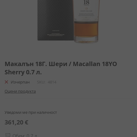
Преминете
към
Макалън 18Г. Шери / Macallan 18YO
началото
Sherry 0.7 л.
на
галерия
Изчерпан
SKU
4814
със
Оцени продукта
снимки
Уведоми ме при наличност
361,20 €
Обем: 0.7 л.