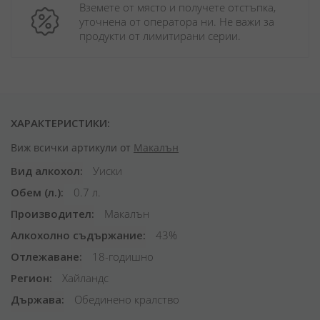
Вземете от място и получете отстъпка, 
уточнена от оператора ни. Не важи за 
продукти от лимитирани серии.
ХАРАКТЕРИСТИКИ:
Виж всички артикули от
Макалън
Вид алкохол
Уиски
Обем (л.)
0.7 л.
Производител
Макалън
Алкохолно съдържание
43%
Отлежаване
18-годишно
Регион
Хайландс
Държава
Обединено кралство