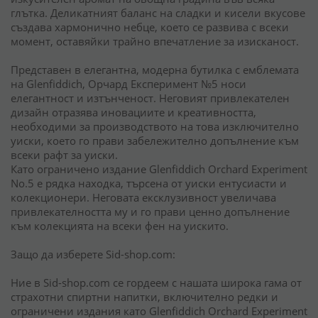
глътка. Деликатният баланс на сладки и кисели вкусове
създава хармонично небце, което се развива с всеки
момент, оставяйки трайно впечатление за изисканост.
Представен в елегантна, модерна бутилка с емблемата
на Glenfiddich, Орчард Експеримент №5 носи
елегантност и изтънченост. Неговият привлекателен
дизайн отразява иновациите и креативността,
необходими за производството на това изключително
уиски, което го прави забележително допълнение към
всеки рафт за уиски.
Като ограничено издание Glenfiddich Orchard Experiment
No.5 е рядка находка, търсена от уиски ентусиасти и
колекционери. Неговата ексклузивност увеличава
привлекателността му и го прави ценно допълнение
към колекцията на всеки фен на уискито.
Защо да изберете Sid-shop.com:
Ние в Sid-shop.com се гордеем с нашата широка гама от
страхотни спиртни напитки, включително редки и
ограничени издания като Glenfiddich Orchard Experiment