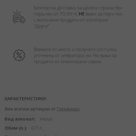
Безплатна доставка за цялата страна при 
поръчки от 79.99+€ 
НЕ
 важи за поръчки 
с включени продукти от категория 
"Други". 
Вземете от място и получете отстъпка, 
уточнена от оператора ни. Не важи за 
продукти от лимитирани серии.
ХАРАКТЕРИСТИКИ:
Виж всички артикули от
Гленфидих
Вид алкохол
Уиски
Обем (л.)
0.7 л.