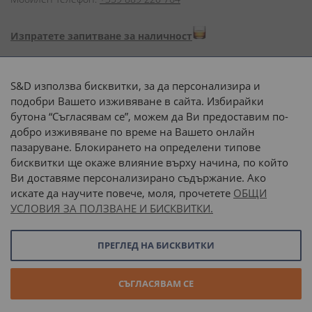
Изпратете запитване за наличност
Начини на плащане:
S&D използва бисквитки, за да персонализира и
подобри Вашето изживяване в сайта. Избирайки
бутона “Съгласявам се”, можем да Ви предоставим по-
добро изживяване по време на Вашето онлайн
пазаруване. Блокирането на определени типове
Доставка до адрес с:
бисквитки ще окаже влияние върху начина, по който
Ви доставяме персонализирано съдържание. Ако
 или 
наш транспорт
искате да научите повече, моля, прочетете
ОБЩИ
УСЛОВИЯ ЗА ПОЛЗВАНЕ И БИСКВИТКИ.
Последвайте ни:
ПРЕГЛЕД НА БИСКВИТКИ
© 2026 “С и Д Комерсиал” ООД. Всички права запазени.
СЪГЛАСЯВАМ СЕ
Онлайн магазин от
Stenik