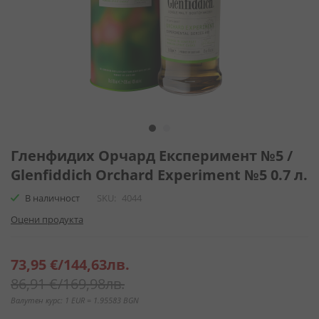
Преминете
към
Гленфидих Орчард Експеримент №5 /
началото
Glenfiddich Orchard Experiment №5 0.7 л.
на
галерия
В наличност
SKU
4044
със
Оцени продукта
снимки
Специална
73,95 €
/
144,63лв.
цена
86,91 €
/
169,98лв.
Валутен курс: 1 EUR = 1.95583 BGN