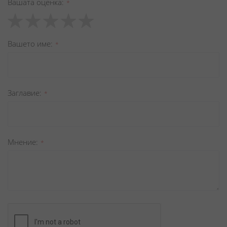
Вашата оценка
1
2
3
4
5
star
stars
stars
stars
stars
Вашето име
Заглавиe
Мнение