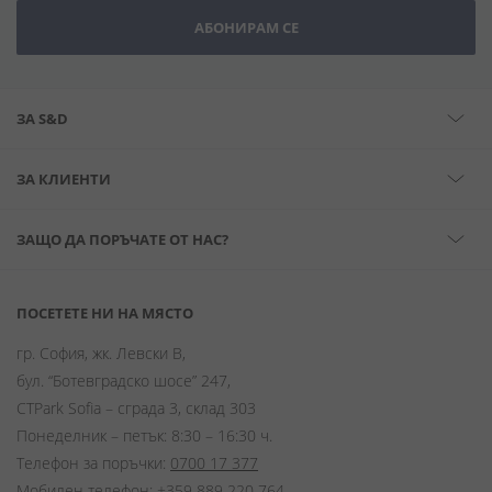
АБОНИРАМ СЕ
ЗА S&D
ЗА КЛИЕНТИ
ЗАЩО ДА ПОРЪЧАТЕ ОТ НАС?
ПОСЕТЕТЕ НИ НА МЯСТО
гр. София, жк. Левски В,
бул. “Ботевградско шосе” 247,
CTPark Sofia – сграда 3, склад 303
Понеделник – петък: 8:30 – 16:30 ч.
Телефон за поръчки:
0700 17 377
Мобилен телефон:
+359 889 220 764