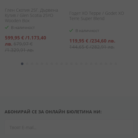
Глен Скотия 25Г. Дървена
Р
Годет ХО Терре / Godet XO
Кутия / Glen Scotia 25YO
В
Terre Super Blend
Wooden Box
/
Ri
В наличност
В наличност
Специална
С
599,95 €
/
1.173,40
6
Специална
119,95 €
/
234,60 лв.
цена
ц
лв.
679,97 €
л
цена
144,65 €
/
282,91 лв.
/
1.329,91 лв.
/
2
АБОНИРАЙ СЕ ЗА ОНЛАЙН БЮЛЕТИНА НИ: