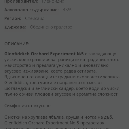
Производител
Гленфидих
Алкохолно съдържание
43%
Регион
Спейсайд
Държава
Обединено кралство
ОПИСАНИЕ:
Glenfiddich Orchard Experiment №5
е завладяващо
уиски, което разширява границите на традиционното
майсторство и предлага уникално и иновативно
вкусово изживяване, което радва сетивата.
Вдъхновен от овощните градини около дестилерията
Glenfiddich, това уиски е направено от смес от
шотландски и английски сайдер, което води до уиски,
пълно с живи плодови вкусове и ароматна сложност.
Симфония от вкусове:
С нотки на хрупкава ябълка, круша и нотка на дъб,
Glenfiddich Orchard Experiment No.5 предоставя
изкусителен аромат на овощна градина във всяка