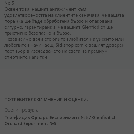
No.5.
Освен това, нашият ангажимент към
удовлетвореността на клиентите означава, че вашата
поръчка ще бъде обработена бързо и опакована
сигурно, гарантирайки, че вашият Glenfiddich ще
пристигне безопасно и бързо.
Независимо дали сте опитен любител на уискито или
любопитен начинаещ, Sid-shop.com е вашият доверен
партньор в изследването на света на премиум
спиртните напитки.
ПОТРЕБИТЕЛСКИ МНЕНИЯ И ОЦЕНКИ:
Оцени продукта:
Гленфидих Орчард Експеримент №5 / Glenfiddich
Orchard Experiment №5