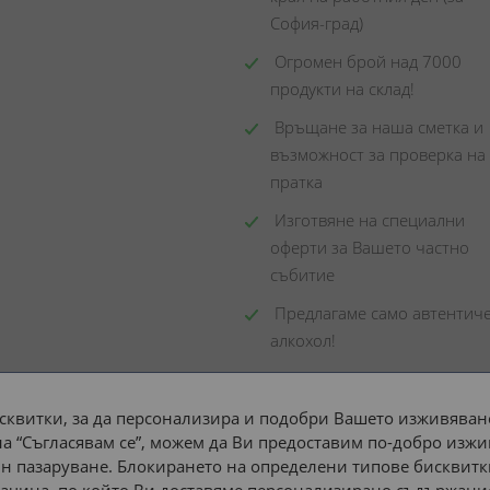
София-град)
 Огромен брой над 7000 
продукти на склад! 
 Връщане за наша сметка и 
възможност за проверка на 
пратка
 Изготвяне на специални 
оферти за Вашето частно 
събитие
 Предлагаме само автентиче
алкохол!
сквитки, за да персонализира и подобри Вашето изживяване
а “Съгласявам се”, можем да Ви предоставим по-добро изжи
Доставка до адрес с:
н пазаруване. Блокирането на определени типове бисквитк