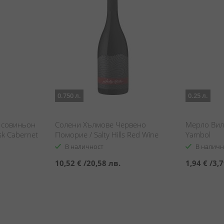
0.750 л.
0.25 л.
 совиньон
Солени Хълмове Червено
Мерло Вила
sk Cabernet
Поморие / Salty Hills Red Wine
Yambol
В наличност
В наличн
10,52 €
/
20,58 лв.
1,94 €
/
3,7