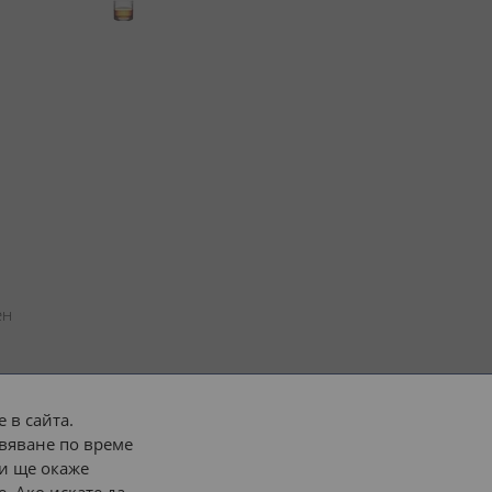
н 
 в сайта.
вяване по време
 или 
наш транспорт
и ще окаже