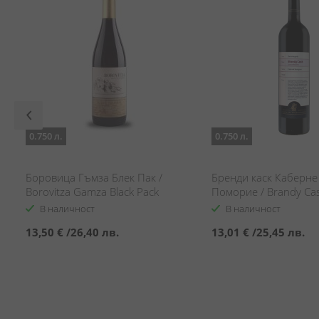
0.750 л.
0.750 л.
Боровица Гъмза Блек Пак /
Бренди каск Каберне
Borovitza Gamza Black Pack
Поморие / Brandy Ca
Sauvignon Pomorie
В наличност
В наличност
13,50 €
/
26,40 лв.
13,01 €
/
25,45 лв.