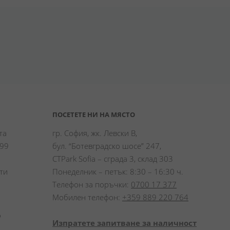
ПОСЕТЕТЕ НИ НА МЯСТО
а 
гр. София, жк. Левски В,
99 
бул. “Ботевградско шосе” 247,
CTPark Sofia – сграда 3, склад 303
и 
Понеделник – петък: 8:30 – 16:30 ч.
Телефон за поръчки:
0700 17 377
Мобилен телефон:
+359 889 220 764
 
Изпратете запитване за наличност