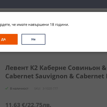
вка за цялата страна при поръчки на алкохол над 
79,99 € / 156
рдете, че имате навършени 18 години.
ЗА ПОДАРЪК
ПРОМО
СПЕЦИАЛНИ ПРЕДЛОЖЕНИЯ
МАРКИ
ДА
Не
Каберне Совиньон & Каберне Фран / Levent K2 Cabernet Sauvignon 
Левент К2 Каберне Совиньон & 
Cabernet Sauvignon & Cabernet F
В наличност
SKU
3-1020-777
11,63 €
/
22,75лв.