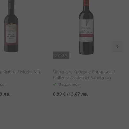
0.750 л.
 Ямбол / Merlot Villa
Чиленсис Каберне Совиньон /
Chillensis Cabernet Sauvignon
ост
В наличност
9 лв.
6,99 €
/
13,67 лв.