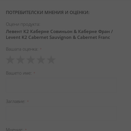
ПОТРЕБИТЕЛСКИ МНЕНИЯ И ОЦЕНКИ:
Оцени продукта:
Левент К2 Каберне Совиньон & Каберне Фран /
Levent K2 Cabernet Sauvignon & Cabernet Franc
Вашата оценка
1
2
3
4
5
star
stars
stars
stars
stars
Вашето име
Заглавиe
Мнение