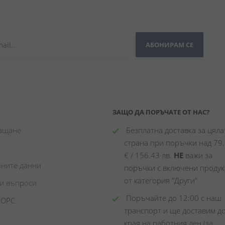
АБОНИРАМ СЕ
ЗАЩО ДА ПОРЪЧАТЕ ОТ НАС?
лащане
 Безплатна доставка за цялат
страна при поръчки над 79.
€ / 156.43 лв. 
НЕ
 важи за 
чните данни
поръчки с включени продукт
от категория "Други"
ни въпроси
 Поръчайте до 12:00 с наш 
 ОРС
транспорт и ще доставим до
края на работния ден (за 