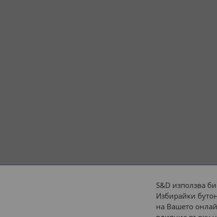
S&D използва би
Избирайки бутон
Начини на плащане:
на Вашето онлай