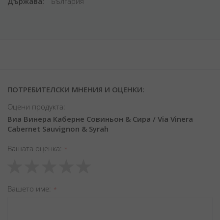
Държава
България
ПОТРЕБИТЕЛСКИ МНЕНИЯ И ОЦЕНКИ:
Оцени продукта:
Виа Винера Каберне Совиньон & Сира / Via Vinera
Cabernet Sauvignon & Syrah
Вашата оценка
1
2
3
4
5
star
stars
stars
stars
stars
Вашето име