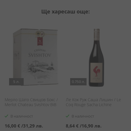
Ще харесаш още:
5 л.
0.750 л.
Мерло Шато Свищов Бокс /
Ле Кок Руж Саша Лишин / Le
Ко
Merlot Chateau Svishtov BiB
Coq Rouge Sacha Lichine
В наличност
В наличност
16,00 €
/
31,29 лв.
8,64 €
/
16,90 лв.
1