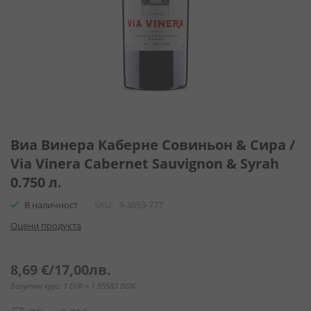
Преминете
към
Виа Винера Каберне Совиньон & Сира /
началото
Via Vinera Cabernet Sauvignon & Syrah
на
0.750 л.
галерия
със
В наличност
SKU
3-3653-777
снимки
Оцени продукта
8,69 €
/
17,00лв.
Валутен курс: 1 EUR = 1.95583 BGN