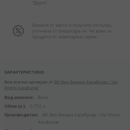
"Други". 
Вземете от място и получете отстъпка, 
уточнена от оператора ни. Не важи за 
продукти от лимитирани серии.
ХАРАКТЕРИСТИКИ:
Виж всички артикули от
ВИ Виа Винера Карабунар / Via
Vinera Karabunar
Вид алкохол
Вино
Обем (л.)
0.750 л.
Производител
ВИ Виа Винера Карабунар / Via Vinera
Karabunar