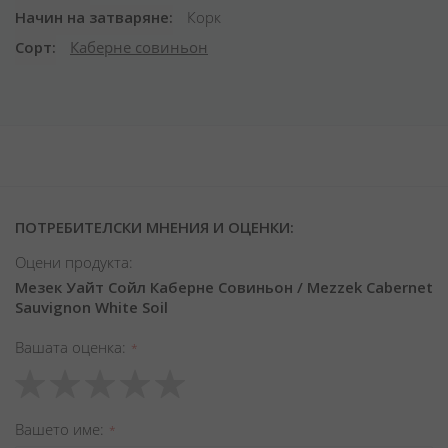
Начин на затваряне
Корк
Сорт
Каберне совиньон
ПОТРЕБИТЕЛСКИ МНЕНИЯ И ОЦЕНКИ:
Оцени продукта:
Мезек Уайт Сойл Каберне Совиньон / Mezzek Cabernet
Sauvignon White Soil
Вашата оценка
1
2
3
4
5
star
stars
stars
stars
stars
Вашето име