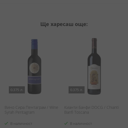
Ще харесаш още:
0.375 л.
0.375 л.
Вино Сира Пентаграм / Wine
Кианти Банфи DOCG / Chianti
Ен
Syrah Pentagram
Banfi Toscana
В наличност
В наличност