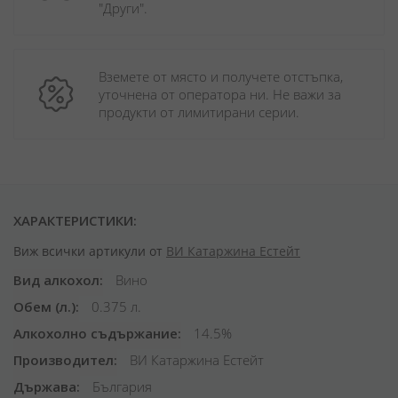
"Други". 
Вземете от място и получете отстъпка, 
уточнена от оператора ни. Не важи за 
продукти от лимитирани серии.
ХАРАКТЕРИСТИКИ:
Виж всички артикули от
ВИ Катаржина Естейт
Вид алкохол
Вино
Обем (л.)
0.375 л.
Алкохолно съдържание
14.5%
Производител
ВИ Катаржина Естейт
Държава
България