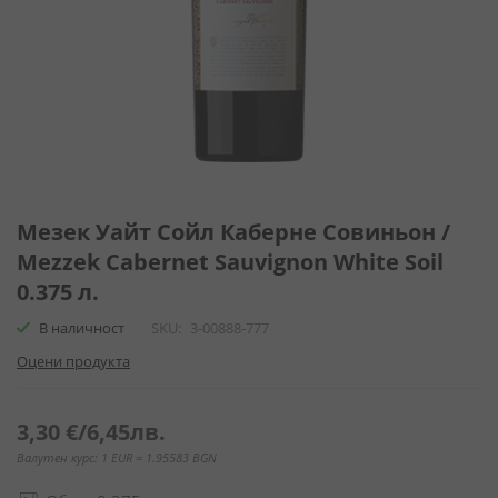
Преминете
към
Мезек Уайт Сойл Каберне Совиньон /
началото
Mezzek Cabernet Sauvignon White Soil
на
0.375 л.
галерия
със
В наличност
SKU
3-00888-777
снимки
Оцени продукта
3,30 €
/
6,45лв.
Валутен курс: 1 EUR = 1.95583 BGN