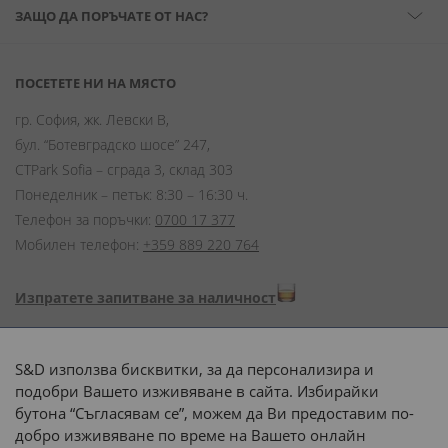
ЗАЩО ДА ПОРЪЧАТЕ ОТ НАС?
ПОСЕТЕТЕ НИ НА МЯСТО
гр. София, жк. Левски В,
бул. “Ботевградско шосе” 247,
CTPark Sofia – сграда 3, склад 303
Понеделник – петък: 8:30 – 16:30 ч.
Телефон за поръчки:
0700 17 377
Мобилен телефон:
+359 889 220 764
Изпратете запитване за наличност
Начини на плащане:
S&D използва бисквитки, за да персонализира и
подобри Вашето изживяване в сайта. Избирайки
бутона “Съгласявам се”, можем да Ви предоставим по-
добро изживяване по време на Вашето онлайн