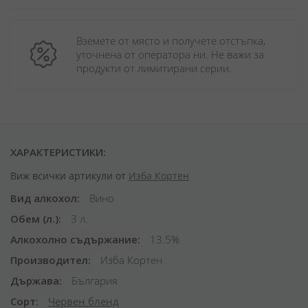
Вземете от място и получете отстъпка, 
уточнена от оператора ни. Не важи за 
продукти от лимитирани серии.
ХАРАКТЕРИСТИКИ:
Виж всички артикули от
Изба Кортен
Вид алкохол
Вино
Обем (л.)
3 л.
Алкохолно съдържание
13.5%
Производител
Изба Кортен
Държава
България
Сорт
Червен бленд