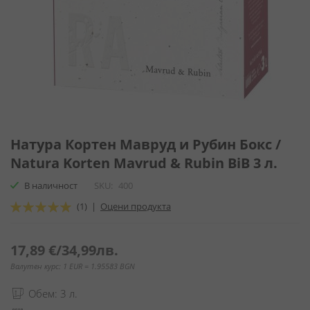
Преминете
към
Натура Кортен Мавруд и Рубин Бокс /
началото
Natura Korten Mavrud & Rubin BiB 3 л.
на
галерия
В наличност
SKU
400
със
Оценка:
(1)
|
Оцени продукта
снимки
100
100
% of
17,89 €
/
34,99лв.
Валутен курс: 1 EUR = 1.95583 BGN
Обем: 3 л.