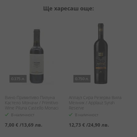
Ще харесаш още:
0.375 л.
0.750 л.
Вино Примитиво Пилуна
Аплауз Сира Резерва Вила
В
Кастело Моначи / Primitivo
Мелник / Applauz Syrah
М
Wine Piluna Castello Monaci
Reserve
ye
В наличност
В наличност
7,00 €
/
13,69 лв.
12,73 €
/
24,90 лв.
1