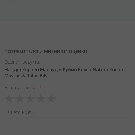
ПОТРЕБИТЕЛСКИ МНЕНИЯ И ОЦЕНКИ:
Оцени продукта:
Натура Кортен Мавруд и Рубин Бокс / Natura Korten
Mavrud & Rubin BiB
Вашата оценка
1
2
3
4
5
star
stars
stars
stars
stars
Вашето име