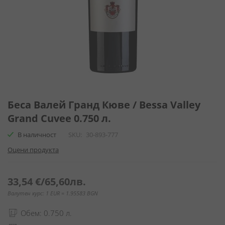
Преминете
към
Беса Валей Гранд Кюве / Bessa Valley
началото
Grand Cuvee 0.750 л.
на
галерия
В наличност
SKU
30-893-777
със
Оцени продукта
снимки
33,54 €
/
65,60лв.
Валутен курс: 1 EUR = 1.95583 BGN
Обем: 0.750 л.