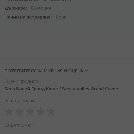
Държава
България
Начин на затваряне
Корк
ПОТРЕБИТЕЛСКИ МНЕНИЯ И ОЦЕНКИ:
Оцени продукта:
Беса Валей Гранд Кюве / Bessa Valley Grand Cuvee
Вашата оценка
1
2
3
4
5
star
stars
stars
stars
stars
Вашето име