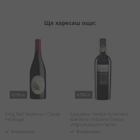
Ще харесаш още:
0.750 л.
0.750 л.
Клод Вал Червено / Claude
Едиционе Чинкуе Аутоктони
К
Val Rouge
Фантини / Edizione Cinque
А
Vitigni Autoctoni Fantini
Sa
В наличност
В наличност