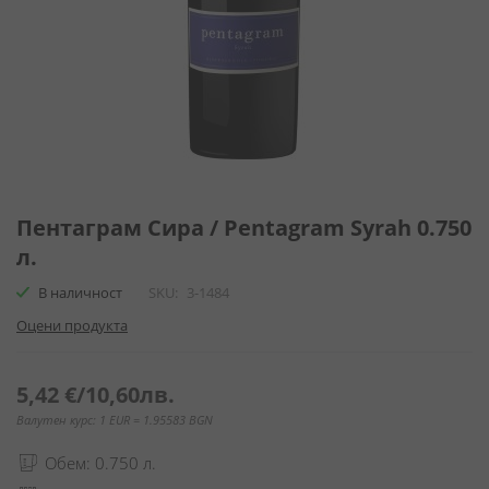
Преминете
към
Пентаграм Сира / Pentagram Syrah 0.750
началото
л.
на
галерия
В наличност
SKU
3-1484
със
Оцени продукта
снимки
5,42 €
/
10,60лв.
Валутен курс: 1 EUR = 1.95583 BGN
Обем: 0.750 л.