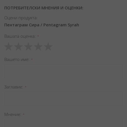
ПОТРЕБИТЕЛСКИ МНЕНИЯ И ОЦЕНКИ:
Оцени продукта:
Пентаграм Сира / Pentagram Syrah
Вашата оценка
1
2
3
4
5
star
stars
stars
stars
stars
Вашето име
Заглавиe
Мнение