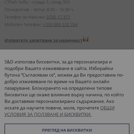
CTPark Sofia – сграда 3, склад 303
Понеделник – петък: 8:30 – 16:30 ч.
Телефон за поръчки:
0700 17 377
Мобилен телефон:
+359 889 220 764
Изпратете запитване за наличност
Начини на плащане:
S&D използва бисквитки, за да персонализира и
подобри Вашето изживяване в сайта. Избирайки
бутона “Съгласявам се”, можем да Ви предоставим по-
добро изживяване по време на Вашето онлайн
пазаруване. Блокирането на определени типове
Доставка до адрес с:
бисквитки ще окаже влияние върху начина, по който
Ви доставяме персонализирано съдържание. Ако
 или 
наш транспорт
искате да научите повече, моля, прочетете
ОБЩИ
УСЛОВИЯ ЗА ПОЛЗВАНЕ И БИСКВИТКИ.
Последвайте ни:
ПРЕГЛЕД НА БИСКВИТКИ