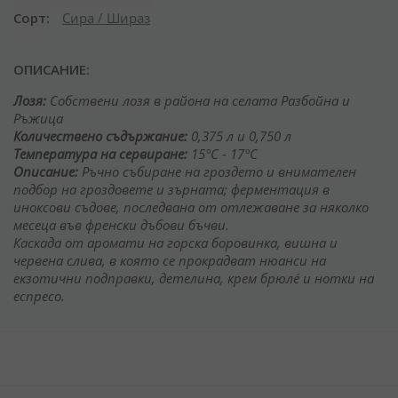
Сорт
Сира / Шираз
ОПИСАНИЕ:
Лозя:
Собствени лозя в района на селата Разбойна и
Ръжица
Количeствено съдържание:
0,375 л и 0,750 л
Температура на сервиране:
15
°C -
17
°C
Описание:
Ръчно събиране на гроздето и внимателен
подбор на гроздовете и зърната; ферментация в
иноксови съдове, последвана от отлежаване за няколко
месеца във френски дъбови бъчви.
Каскада от аромати на горска боровинка, вишна и
червена слива, в която се прокрадват нюанси на
екзотични подправки, детелина, крем брюлé и нотки на
еспресо.