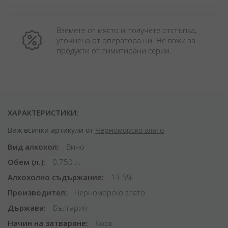
Вземете от място и получете отстъпка, 
уточнена от оператора ни. Не важи за 
продукти от лимитирани серии.
ХАРАКТЕРИСТИКИ:
Виж всички артикули от
Черноморско злато
Вид алкохол
Вино
Обем (л.)
0.750 л.
Алкохолно съдържание
13.5%
Производител
Черноморско злато
Държава
България
Начин на затваряне
Корк