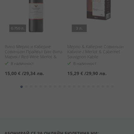
0.750 л.
3 л.
Вино Мерло и Каберне
Мерло & Каберне Совиньон
Ч
Совиньон Прайвът Бин Вила
Кабиле / Merlot & Cabernet
Ма
Мария / Red Wine Merlot &
Sauvignon Kabile
M
Cabernet Sauvignon Private Bin
В наличност
В наличност
VIlla Maria
15,00 €
/
29,34 лв.
15,29 €
/
29,90 лв.
6
АБОНИРАЙ СЕ ЗА ОНЛАЙН БЮЛЕТИНА НИ: