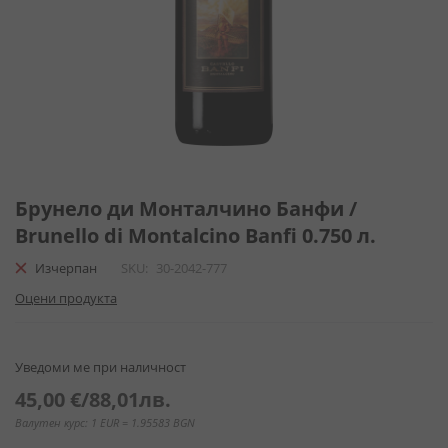
Преминете
към
Брунело ди Монталчино Банфи /
началото
Brunello di Montalcino Banfi 0.750 л.
на
галерия
Изчерпан
SKU
30-2042-777
със
Оцени продукта
снимки
Уведоми ме при наличност
45,00 €
/
88,01лв.
Валутен курс: 1 EUR = 1.95583 BGN