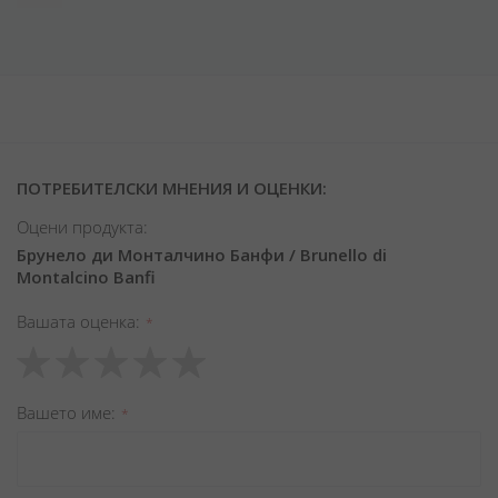
ПОТРЕБИТЕЛСКИ МНЕНИЯ И ОЦЕНКИ:
Оцени продукта:
Брунело ди Монталчино Банфи / Brunello di
Montalcino Banfi
Вашата оценка
1
2
3
4
5
star
stars
stars
stars
stars
Вашето име