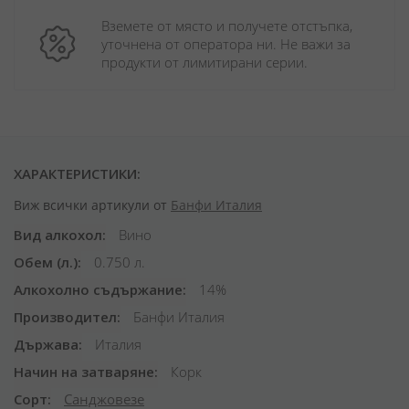
Вземете от място и получете отстъпка, 
уточнена от оператора ни. Не важи за 
продукти от лимитирани серии.
ХАРАКТЕРИСТИКИ:
Виж всички артикули от
Банфи Италия
Вид алкохол
Вино
Обем (л.)
0.750 л.
Алкохолно съдържание
14%
Производител
Банфи Италия
Държава
Италия
Начин на затваряне
Корк
Сорт
Санджовезе