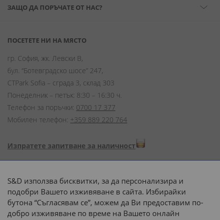
ЗАЩО ДА ПОРЪЧАТЕ ОТ НАС?
ПОСЕТЕТЕ НИ НА МЯСТО
гр. София, жк. Левски В,
бул. “Ботевградско шосе” 247,
CTPark Sofia – сграда 3, склад 303
Понеделник – петък: 8:30 – 16:30 ч.
Телефон за поръчки:
0700 17 377
Мобилен телефон:
+359 889 220 764
Изпратете запитване за наличност
Начини на плащане:
S&D използва бисквитки, за да персонализира и
подобри Вашето изживяване в сайта. Избирайки
бутона “Съгласявам се”, можем да Ви предоставим по-
добро изживяване по време на Вашето онлайн