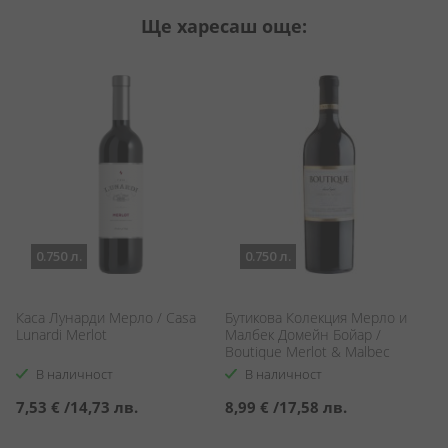
Ще харесаш още:
0.750 л.
0.750 л.
Каса Лунарди Мерло / Casa
Бутикова Колекция Мерло и
Ш
Lunardi Merlot
Малбек Домейн Бойар /
& 
Boutique Merlot & Malbec
Me
Domaine Boyar
В наличност
В наличност
7,53 €
/
14,73 лв.
8,99 €
/
17,58 лв.
6