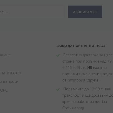
АБОНИРАМ СЕ
ЗАЩО ДА ПОРЪЧАТЕ ОТ НАС?
лащане
 Безплатна доставка за цялат
страна при поръчки над 79.
€ / 156.43 лв. 
НЕ
 важи за 
чните данни
поръчки с включени продукт
от категория "Други"
ни въпроси
 Поръчайте до 12:00 с наш 
 ОРС
транспорт и ще доставим до
края на работния ден (за 
София-град)