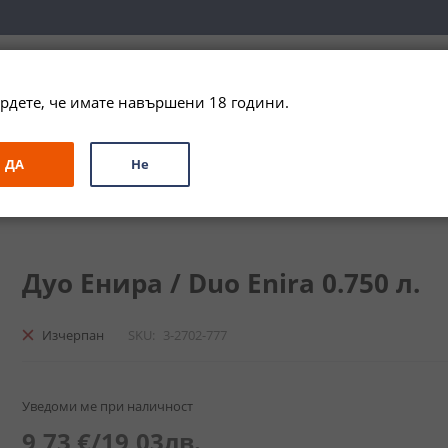
вка за цялата страна при поръчки на алкохол над 
79,99 € / 156
рдете, че имате навършени 18 години.
ЗА ПОДАРЪК
ПРОМО
СПЕЦИАЛНИ ПРЕДЛОЖЕНИЯ
МАРКИ
ДА
Не
 Duo Enira
Дуо Енира / Duo Enira 0.750 л.
Изчерпан
SKU
3-2702-777
Уведоми ме при наличност
9,73 €
/
19,03лв.