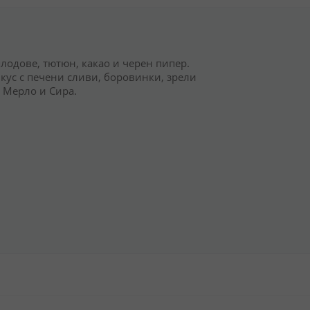
лодове, тютюн, какао и черен пипер.
кус с печени сливи, боровинки, зрели
т Мерло и Сира.