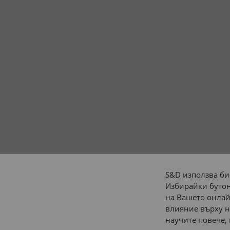
S&D използва би
Избирайки бутон
Начини на плащане:
на Вашето онлай
влияние върху н
научите повече,