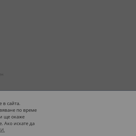
н 
 в сайта.
вяване по време
 или 
наш транспорт
и ще окаже
. Ако искате да
Последвайте ни:
И.