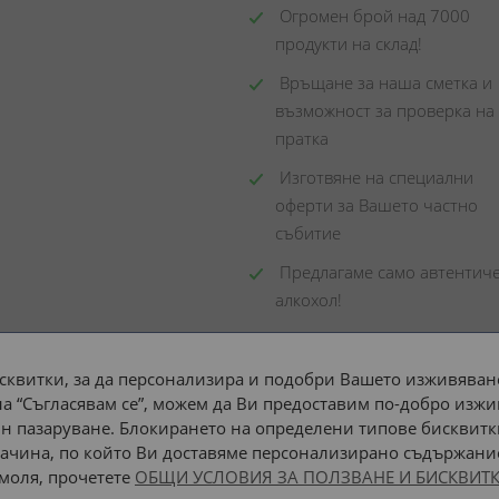
 Огромен брой над 7000 
продукти на склад! 
 Връщане за наша сметка и 
възможност за проверка на 
пратка
 Изготвяне на специални 
оферти за Вашето частно 
събитие
 Предлагаме само автентиче
алкохол!
сквитки, за да персонализира и подобри Вашето изживяване
а “Съгласявам се”, можем да Ви предоставим по-добро изжи
Доставка до адрес с:
н пазаруване. Блокирането на определени типове бисквитк
ачина, по който Ви доставяме персонализирано съдържание
 моля, прочетете
ОБЩИ УСЛОВИЯ ЗА ПОЛЗВАНЕ И БИСКВИТК