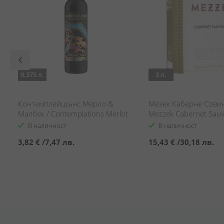
0.375 л.
3 л.
/
Контемплейшънс Мерло &
Мезек Каберне Сови
Малбек / Contemplations Merlot
Mezzek Cabernet Sauv
& Malbec
В наличност
В наличност
3,82 €
/
7,47 лв.
15,43 €
/
30,18 лв.