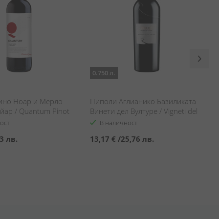
0.750 л.
ино Ноар и Мерло
Пиполи Аглианико Базиликата
йар / Quantum Pinot
Винети дел Вултуре / Vigneti del
lot Domaine Boyar
Vulture Pipoli Aglianico
ост
В наличност
3 лв.
13,17 €
/
25,76 лв.