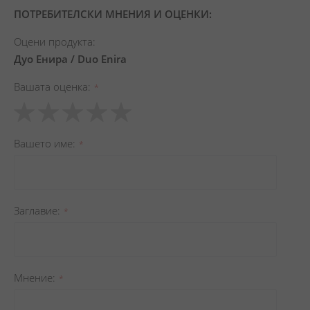
ПОТРЕБИТЕЛСКИ МНЕНИЯ И ОЦЕНКИ:
Оцени продукта:
Дуо Енира / Duo Enira
Вашата оценка
1
2
3
4
5
star
stars
stars
stars
stars
Вашето име
Заглавиe
Мнение