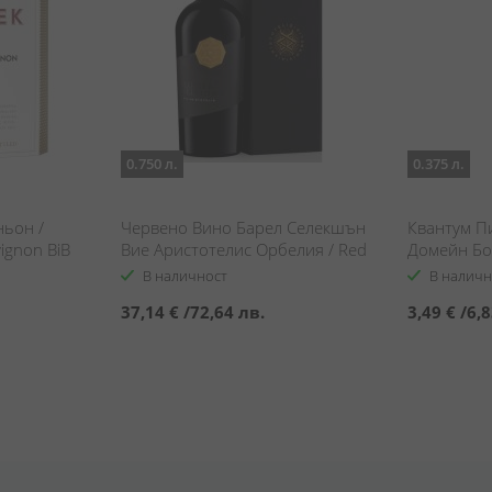
0.750 л.
0.375 л.
ньон /
Червено Вино Барел Селекшън
Квантум П
ignon BiB
Вие Аристотелис Орбелия / Red
Домейн Бо
wine Barrel Selection Via
Noir & Mer
В наличност
В наличн
Aristotelis Orbelia
37,14 €
/
72,64 лв.
3,49 €
/
6,8