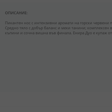
ОПИСАНИЕ:
Пикантен нос с интензивни аромати на горски червени п
Средно тяло с добър баланс и меки танини; комплексен в
къпини и сочна вишна във финала. Енира Дуо е купаж о