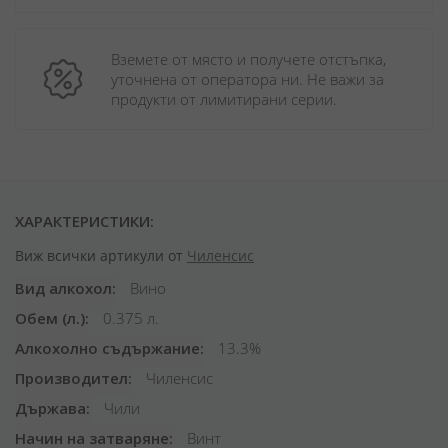
Вземете от място и получете отстъпка, 
уточнена от оператора ни. Не важи за 
продукти от лимитирани серии.
ХАРАКТЕРИСТИКИ:
Виж всички артикули от
Чиленсис
Вид алкохол
Вино
Обем (л.)
0.375 л.
Алкохолно съдържание
13.3%
Производител
Чиленсис
Държава
Чили
Начин на затваряне
Винт