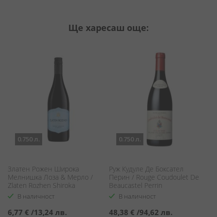
Ще харесаш още:
0.750 л.
0.750 л.
Златен Рожен Широка
Руж Кудуле Де Боксател
П
Мелнишка Лоза & Мерло /
Перин / Rouge Coudoulet De
С
Zlaten Rozhen Shiroka
Beaucastel Perrin
Ca
Melnishka & Merlot
В наличност
В наличност
6,77 €
/
13,24 лв.
48,38 €
/
94,62 лв.
3