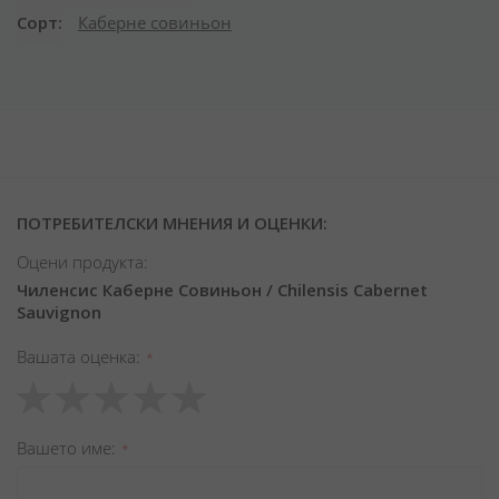
Сорт
Каберне совиньон
ПОТРЕБИТЕЛСКИ МНЕНИЯ И ОЦЕНКИ:
Оцени продукта:
Чиленсис Каберне Совиньон / Chilensis Cabernet
Sauvignon
Вашата оценка
1
2
3
4
5
star
stars
stars
stars
stars
Вашето име