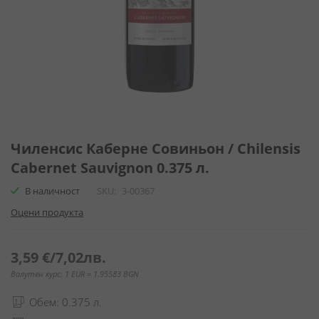
Преминете
към
Чиленсис Каберне Совиньон / Chilensis
началото
Cabernet Sauvignon 0.375 л.
на
галерия
В наличност
SKU
3-00367
със
Оцени продукта
снимки
3,59 €
/
7,02лв.
Валутен курс: 1 EUR = 1.95583 BGN
Обем: 0.375 л.