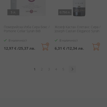
5 л.
0.750 л.
Поморийска Изба Сира Бокс /
Жозеф Кастан Елеганс Сира /
Pomorie Cellar Syrah BiB
Joseph Castan Elegance Syrah
В наличност
В наличност
12,97 €
/
25,37 лв.
6,31 €
/
12,34 лв.
Страница
В
Страница
Страница
Страница
Страница
1
2
3
4
5
момента
Страница
Продължи
четете
страница