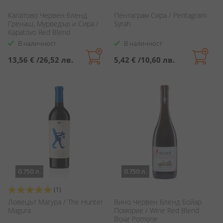
Капатово Червен бленд
Пентаграм Сира / Pentagram
Гренаш, Мурведър и Сира /
Syrah
Kapatovo Red Blend
В наличност
В наличност
13,56 €
/
26,52 лв.
5,42 €
/
10,60 лв.
0.750 л.
0.750 л.
Оценка:
(1)
100%
Ловецът Магура / The Hunter
Вино Червен Бленд Бойар
Magura
Поморие / Wine Red Blend
Boiar Pomorie