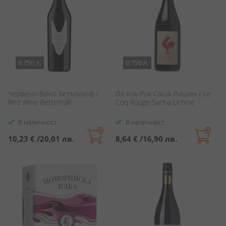
0.750 л.
0.750 л.
Червено Вино Бетърхалф /
Ле Кок Руж Саша Лишин / Le
Red Wine Betterhalf
Coq Rouge Sacha Lichine
В наличност
В наличност
10,23 €
/
20,01 лв.
8,64 €
/
16,90 лв.