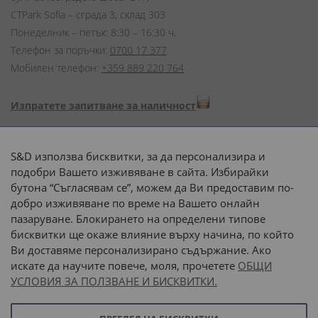
CTPark Sofia – сграда 3, склад 303
Понеделник – петък: 8:30 – 16:30 ч.
Телефон за поръчки:
0700 17 377
Мобилен телефон:
+359 889 220 764
Изпратете запитване за наличност
Начини на плащане:
S&D използва бисквитки, за да персонализира и
подобри Вашето изживяване в сайта. Избирайки
бутона “Съгласявам се”, можем да Ви предоставим по-
добро изживяване по време на Вашето онлайн
пазаруване. Блокирането на определени типове
Доставка до адрес с:
бисквитки ще окаже влияние върху начина, по който
Ви доставяме персонализирано съдържание. Ако
 или 
наш транспорт
искате да научите повече, моля, прочетете
ОБЩИ
УСЛОВИЯ ЗА ПОЛЗВАНЕ И БИСКВИТКИ.
Последвайте ни: