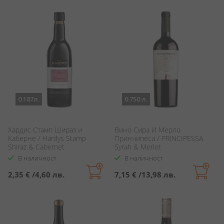
0.187л.
0.750 л.
Хардис Стамп Шираз и
Вино Сира И Мерло
Каберне / Hardys Stamp
Принчипеса / PRINCIPESSA
Shiraz & Cabernet
Syrah & Merlot
В наличност
В наличност
2,35 €
/
4,60 лв.
7,15 €
/
13,98 лв.