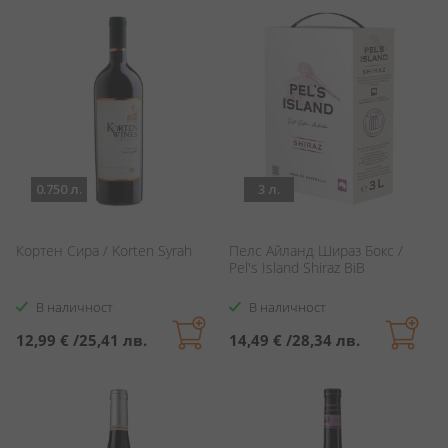
0.750 л.
3 л.
Кортен Сира / Korten Syrah
Пелс Айланд Шираз Бокс /
Pel's Island Shiraz BiB
В наличност
В наличност
12,99 €
/
25,41 лв.
14,49 €
/
28,34 лв.