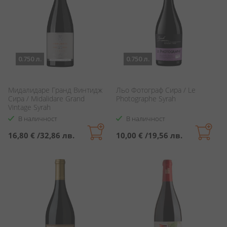
0.750 л.
0.750 л.
Мидалидаре Гранд Винтидж
Льо Фотограф Сира / Le
Сира / Midalidare Grand
Photographe Syrah
Vintage Syrah
В наличност
В наличност
16,80 €
/
32,86 лв.
10,00 €
/
19,56 лв.