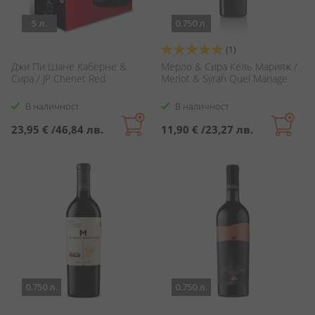
5 л.
0.750 л.
Оценка:
(1)
100%
Джи Пи Шане Каберне &
Мерло & Сира Кель Марияж /
Сира / JP Chenet Red
Merlot & Syrah Quel Mariage
В наличност
В наличност
23,95 €
/
46,84 лв.
11,90 €
/
23,27 лв.
0.750 л.
0.750 л.