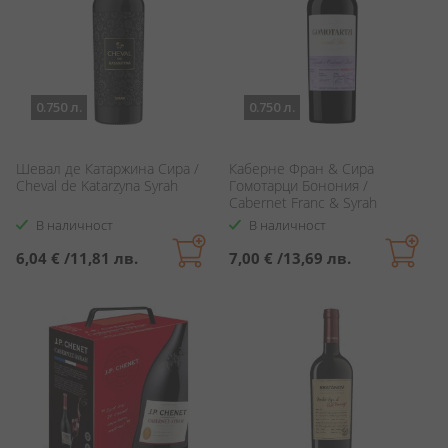
0.750 л.
0.750 л.
Шевал де Катаржина Сира /
Каберне Фран & Сира
Cheval de Katarzyna Syrah
Гомотарци Бонония /
Cabernet Franc & Syrah
Gomotarzi Bononia
В наличност
В наличност
6,04 €
/
11,81 лв.
7,00 €
/
13,69 лв.