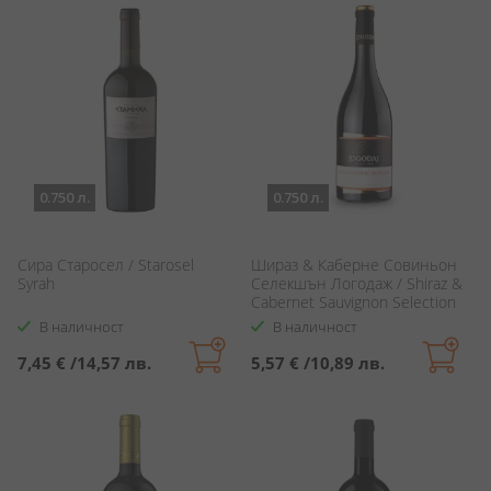
0.750 л.
0.750 л.
Сира Старосел / Starosel
Шираз & Каберне Cовиньон
Syrah
Селекшън Логодаж / Shiraz &
Cabernet Sauvignon Selection
Logodaj
В наличност
В наличност
7,45 €
/
14,57 лв.
5,57 €
/
10,89 лв.