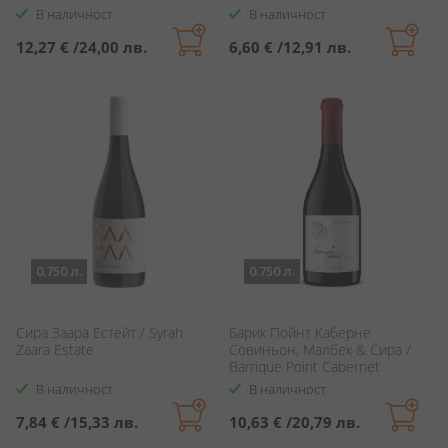
В наличност
В наличност
12,27 €
/
24,00 лв.
6,60 €
/
12,91 лв.
0.750 л.
0.750 л.
Сира Заара Естейт / Syrah
Барик Пойнт Каберне
Zaara Estate
Совиньон, Малбек & Сира /
Barrique Point Cabernet
Sauvignon, Malbec & Syrah
В наличност
В наличност
7,84 €
/
15,33 лв.
10,63 €
/
20,79 лв.