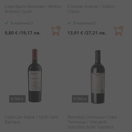
Сира Братя Минкови / Minkov
Стелиан Класик / Stallion
Brothers Syrah
Classic
В наличност
В наличност
9,80 €
/
19,17 лв.
13,91 €
/
27,21 лв.
0.750 л.
0.750 л.
Сира Сан Барик / Syrah Sans
Винеярд Селекшън Сира
Barrique
Тополица / Vineyards
Selection Syrah Topolitsa