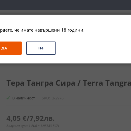
вка за цялата страна при поръчки на алкохол над 
79,99 € / 156
рдете, че имате навършени 18 години.
ЗА ПОДАРЪК
ПРОМО
СПЕЦИАЛНИ ПРЕДЛОЖЕНИЯ
МАРКИ
ДА
Не
 Сира / Terra Tangra Syrah
Тера Тангра Сира / Terra Tangra
В наличност
SKU
3-2976
4,05 €
/
7,92лв.
Валутен курс: 1 EUR = 1.95583 BGN