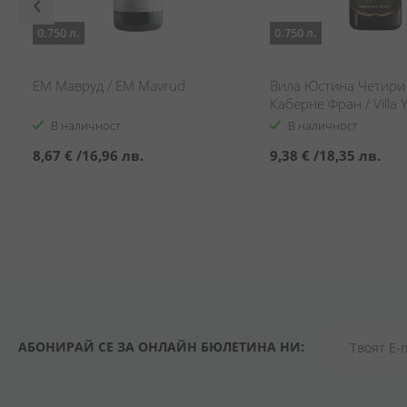
0.750 л.
0.750 л.
ЕМ Мавруд / EM Mavrud
Вила Юстина Четири
Каберне Фран / Villa 
Seasons Cabernet Fra
В наличност
В наличност
8,67 €
/
16,96 лв.
9,38 €
/
18,35 лв.
АБОНИРАЙ СЕ ЗА ОНЛАЙН БЮЛЕТИНА НИ: