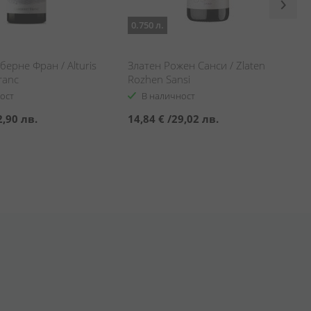
0.750 л.
берне Фран / Alturis
Златен Рожен Санси / Zlaten
ranc
Rozhen Sansi
ост
В наличност
2,90 лв.
14,84 €
/
29,02 лв.