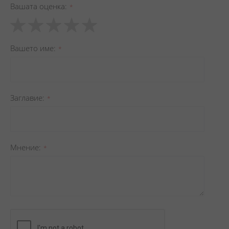
Вашата оценка
1
2
3
4
5
star
stars
stars
stars
stars
Вашето име
Заглавиe
Мнение