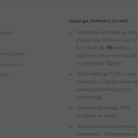
ЗАЩО ДА ПОРЪЧАТЕ ОТ НАС?
лащане
 Безплатна доставка за цялат
страна при поръчки над 79.
€ / 156.43 лв. 
НЕ
 важи за 
чните данни
поръчки с включени продукт
от категория "Други"
ни въпроси
 Поръчайте до 12:00 с наш 
 ОРС
транспорт и ще доставим до
края на работния ден (за 
София-град)
 Огромен брой над 7000 
продукти на склад! 
 Връщане за наша сметка и 
възможност за проверка на 