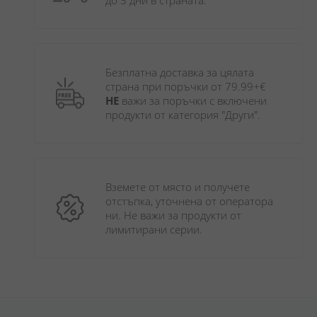
до 3 дни в страната.
Безплатна доставка за цялата 
страна при поръчки от 79.99+€ 
НЕ
 важи за поръчки с включени 
продукти от категория "Други". 
Вземете от място и получете 
отстъпка, уточнена от оператора 
ни. Не важи за продукти от 
лимитирани серии.