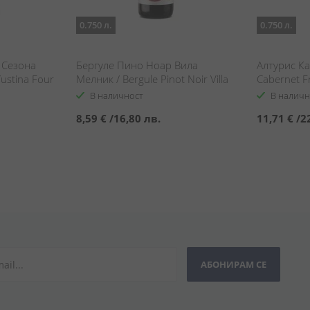
0.750 л.
0.750 л.
 Сезона
Бергуле Пино Ноар Вила
Алтурис Ка
Yustina Four
Мелник / Bergule Pinot Noir Villa
Cabernet F
nc Winter
Melnik
В наличност
В наличн
8,59 €
/
16,80 лв.
11,71 €
/
2
АБОНИРАМ СЕ