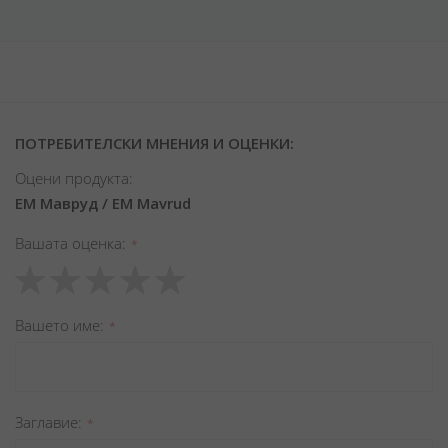
ПОТРЕБИТЕЛСКИ МНЕНИЯ И ОЦЕНКИ:
Оцени продукта:
ЕМ Мавруд / EM Mavrud
Вашата оценка
1
2
3
4
5
star
stars
stars
stars
stars
Вашето име
Заглавиe