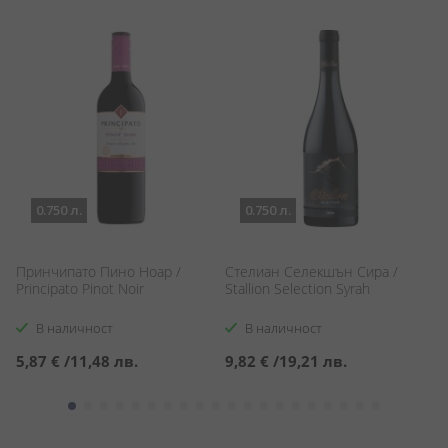
0.750 л.
0.750 л.
Принчипато Пино Ноар /
Стелиан Селекшън Сира /
К
Principato Pinot Noir
Stallion Selection Syrah
Ca
В наличност
В наличност
5,87 €
/
11,48 лв.
9,82 €
/
19,21 лв.
1