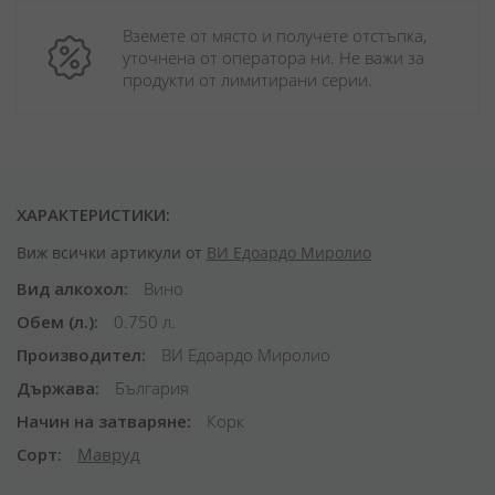
Вземете от място и получете отстъпка, 
уточнена от оператора ни. Не важи за 
продукти от лимитирани серии.
ХАРАКТЕРИСТИКИ:
Виж всички артикули от
ВИ Едоардо Миролио
Вид алкохол
Вино
Обем (л.)
0.750 л.
Производител
ВИ Едоардо Миролио
Държава
България
Начин на затваряне
Корк
Сорт
Мавруд