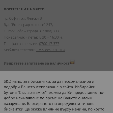
ПОСЕТЕТЕ НИ НА МЯСТО
гр. София, жк. Левски В,
бул. “Ботевградско шосе” 247,
CTPark Sofia – сграда 3, склад 303
Понеделник – петък: 8:30 – 16:30 ч.
Телефон за поръчки:
0700 17 377
Мобилен телефон:
+359 889 220 764
Изпратете запитване за наличност
Начини на плащане:
S&D използва бисквитки, за да персонализира и
подобри Вашето изживяване в сайта. Избирайки
бутона “Съгласявам се”, можем да Ви предоставим по-
добро изживяване по време на Вашето онлайн
пазаруване. Блокирането на определени типове
Доставка до адрес с:
бисквитки ще окаже влияние върху начина, по който