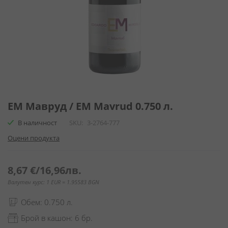
Преминете
към
ЕМ Мавруд / EM Mavrud 0.750 л.
началото
В наличност
SKU
3-2764-777
на
галерия
Оцени продукта
със
снимки
8,67 €
/
16,96лв.
Валутен курс: 1 EUR = 1.95583 BGN
Обем: 0.750 л.
Брой в кашон: 6 бр.