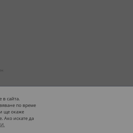
н 
 в сайта.
вяване по време
 или 
наш транспорт
и ще окаже
. Ако искате да
Последвайте ни:
И.