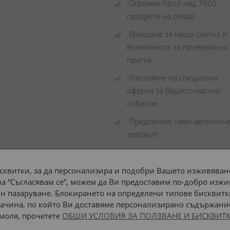
 Огромен брой над 7000 
продукти на склад! 
 Връщане за наша сметка и 
възможност за проверка на 
пратка
 Изготвяне на специални 
оферти за Вашето частно 
събитие
 Предлагаме само автентиче
алкохол!
сквитки, за да персонализира и подобри Вашето изживяване
а “Съгласявам се”, можем да Ви предоставим по-добро изжи
Доставка до адрес с:
н пазаруване. Блокирането на определени типове бисквитк
ачина, по който Ви доставяме персонализирано съдържание
 моля, прочетете
ОБЩИ УСЛОВИЯ ЗА ПОЛЗВАНЕ И БИСКВИТК