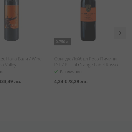
0.750 л.
ес Напа Вали / Wine
Ориндж Лейбъл Росо Пичини
a Valley
IGT / Piccini Orange Label Rosso
ост
В наличност
433,49 лв.
4,24 €
/
8,29 лв.