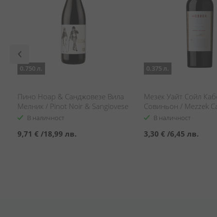
0.750 л.
0.375 л.
Пино Ноар & Санджовезе Вила
Мезек Уайт Сойл Ка
Мелник / Pinot Noir & Sangiovese
Совиньон / Mezzek C
Villa Melnik
Sauvignon White Soil
В наличност
В наличност
9,71 €
/
18,99 лв.
3,30 €
/
6,45 лв.