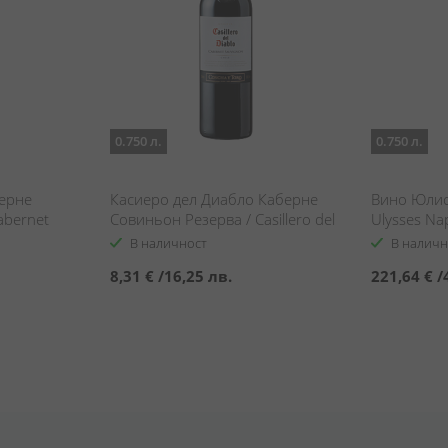
0.750 л.
0.750 л.
берне
Касиеро дел Диабло Каберне
Вино Юлис
abernet
Совиньон Резерва / Casillero del
Ulysses Nap
Diablo Cabernet Sauvignon
В наличност
В наличн
8,31 €
/
16,25 лв.
221,64 €
/