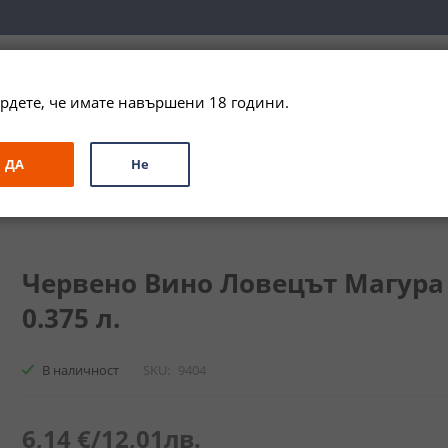
вка за цялата страна при поръчки на алкохол над 
79,99 € / 156
рдете, че имате навършени 18 години.
ЗА ПОДАРЪК
ПРОМО
СПЕЦИАЛНИ ПРЕДЛОЖЕНИЯ
МАРКИ
ДА
Не
но Ловецът Магура / Red Wine The Hunter Magura
Червено Вино Ловецът Магура 
0.375 л.
В наличност
SKU
9404
6,14 €
/
12,01лв.