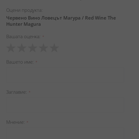
Оцени продукта:
Червено Вино Ловецът Магура / Red Wine The
Hunter Magura
Вашата оценка
1
2
3
4
5
star
stars
stars
stars
stars
Вашето име
Заглавиe
Мнение