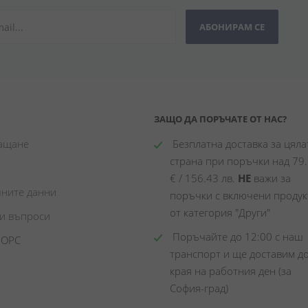
АБОНИРАМ СЕ
ЗАЩО ДА ПОРЪЧАТЕ ОТ НАС?
лащане
 Безплатна доставка за цялат
страна при поръчки над 79.
€ / 156.43 лв. 
НЕ
 важи за 
чните данни
поръчки с включени продукт
от категория "Други"
ни въпроси
 Поръчайте до 12:00 с наш 
 ОРС
транспорт и ще доставим до
края на работния ден (за 
София-град)