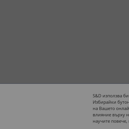
S&D използва би
Избирайки бутон
Начини на плащане:
на Вашето онлай
влияние върху н
научите повече,