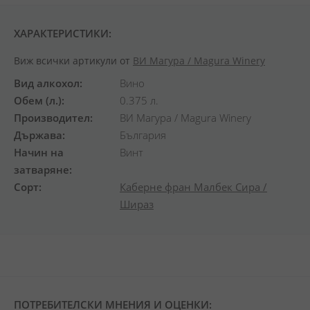
ХАРАКТЕРИСТИКИ:
Виж всички артикули от
ВИ Магура / Magura Winery
Вид алкохол
Вино
Обем (л.)
0.375 л.
Производител
ВИ Магура / Magura Winery
Държава
България
Начин на
Винт
затваряне
Сорт
Каберне фран
Малбек
Сира /
Шираз
ПОТРЕБИТЕЛСКИ МНЕНИЯ И ОЦЕНКИ: