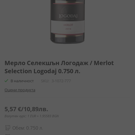
Преминете
към
Мерло Селекшън Логодаж / Merlot
началото
Selection Logodaj 0.750 л.
на
галерия
В наличност
SKU
3-1072-777
със
Оцени продукта
снимки
5,57 €
/
10,89лв.
Валутен курс: 1 EUR = 1.95583 BGN
Обем: 0.750 л.