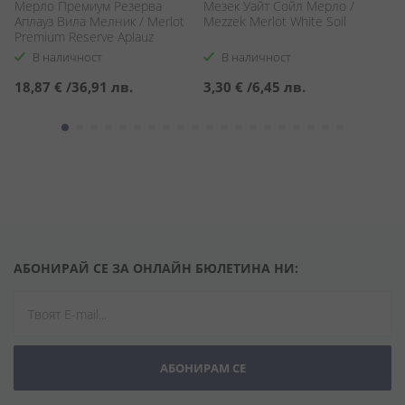
Мерло Премиум Резерва
Мезек Уайт Сойл Мерло /
М
Аплауз Вила Мелник / Merlot
Mezzek Merlot White Soil
Me
Premium Reserve Aplauz
В наличност
В наличност
18,87 €
/
36,91 лв.
3,30 €
/
6,45 лв.
5
АБОНИРАЙ СЕ ЗА ОНЛАЙН БЮЛЕТИНА НИ:
АБОНИРАМ СЕ