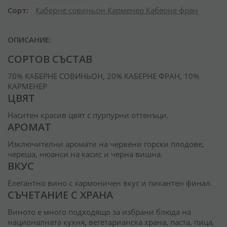
Сорт
Каберне совиньон
Карменер
Каберне фран
ОПИСАНИЕ:
СОРТОВ СЪСТАВ
70% КАБЕРНЕ СОВИНЬОН, 20% КАБЕРНЕ ФРАН, 10%
КАРМЕНЕР
ЦВЯТ
Наситен красив цвят с пурпурни оттенъци.
АРОМАТ
Изключителни аромати на червени горски плодове,
череша, нюанси на касис и черна вишна.
ВКУС
Елегантно вино с хармоничен вкус и пикантен финал.
СЪЧЕТАНИЕ С ХРАНА
Виното е много подходящо за избрани блюда на
националната кухня, вегетарианска храна, паста, пица,