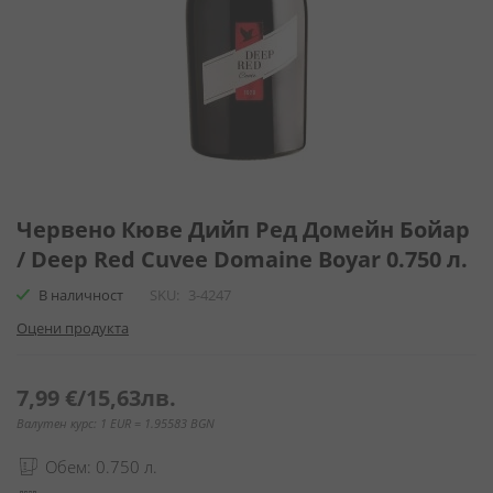
Преминете
към
Червено Кюве Дийп Ред Домейн Бойар
началото
/ Deep Red Cuvee Domaine Boyar 0.750 л.
на
галерия
В наличност
SKU
3-4247
със
Оцени продукта
снимки
7,99 €
/
15,63лв.
Валутен курс: 1 EUR = 1.95583 BGN
Обем: 0.750 л.