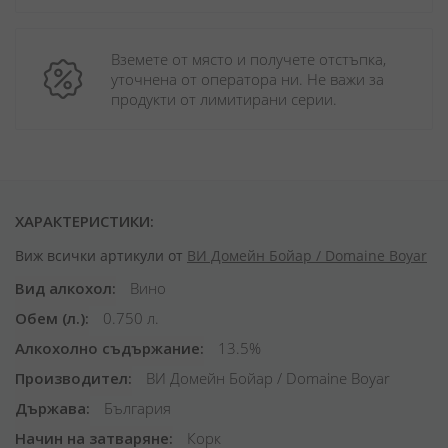
Вземете от място и получете отстъпка, 
уточнена от оператора ни. Не важи за 
продукти от лимитирани серии.
ХАРАКТЕРИСТИКИ:
Виж всички артикули от
ВИ Домейн Бойар / Domaine Boyar
Вид алкохол
Вино
Обем (л.)
0.750 л.
Алкохолно съдържание
13.5%
Производител
ВИ Домейн Бойар / Domaine Boyar
Държава
България
Начин на затваряне
Корк