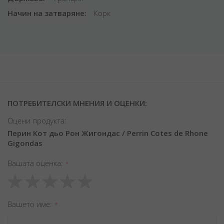
Начин на затваряне
Корк
ПОТРЕБИТЕЛСКИ МНЕНИЯ И ОЦЕНКИ:
Оцени продукта:
Перин Кот дьо Рон Жигондас / Perrin Cotes de Rhone
Gigondas
Вашата оценка
1
2
3
4
5
star
stars
stars
stars
stars
Вашето име