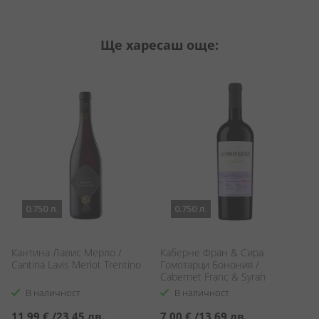
Ще харесаш още:
0.750 л.
0.750 л.
Кантина Лавис Мерло /
Каберне Фран & Сира
Ш
Cantina Lavis Merlot Trentino
Гомотарци Бонония /
К
Cabernet Franc & Syrah
N
Gomotarzi Bononia
В наличност
В наличност
11,99 €
/
23,45 лв.
7,00 €
/
13,69 лв.
1