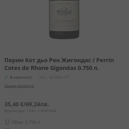
Преминете
към
Перин Кот дьо Рон Жигондас / Perrin
началото
Cotes de Rhone Gigondas 0.750 л.
на
галерия
В наличност
SKU
30-3356-777
със
Оцени продукта
снимки
35,40 €
/
69,24лв.
Валутен курс: 1 EUR = 1.95583 BGN
Обем: 0.750 л.