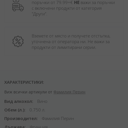
поръчки от 79.99+€ 
НЕ
 важи за поръчки 
с включени продукти от категория 
"Други". 
Вземете от място и получете отстъпка, 
уточнена от оператора ни. Не важи за 
продукти от лимитирани серии.
ХАРАКТЕРИСТИКИ:
Виж всички артикули от
Фамилия Перин
Вид алкохол
Вино
Обем (л.)
0.750 л.
Производител
Фамилия Перин
Държава
Франция