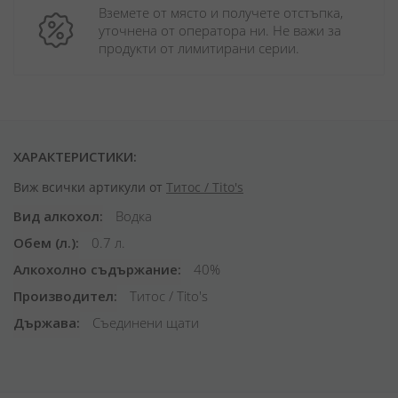
Вземете от място и получете отстъпка, 
уточнена от оператора ни. Не важи за 
продукти от лимитирани серии.
ХАРАКТЕРИСТИКИ:
Виж всички артикули от
Титос / Tito's
Вид алкохол
Водка
Обем (л.)
0.7 л.
Алкохолно съдържание
40%
Производител
Титос / Tito's
Държава
Съединени щати