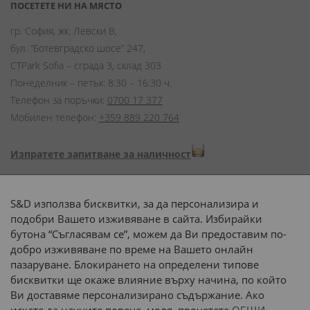
ПОСЕТЕТЕ НИ НА МЯСТО
гр. София, жк. Левски В,
бул. “Ботевградско шосе” 247,
CTPark Sofia – сграда 3, склад 303
Понеделник – петък: 8:30 – 16:30 ч.
Телефон за поръчки:
0700 17 377
Мобилен телефон:
+359 889 220 764
Изпратете запитване за наличност
Начини на плащане:
S&D използва бисквитки, за да персонализира и
подобри Вашето изживяване в сайта. Избирайки
бутона “Съгласявам се”, можем да Ви предоставим по-
добро изживяване по време на Вашето онлайн
пазаруване. Блокирането на определени типове
Доставка до адрес с:
бисквитки ще окаже влияние върху начина, по който
Ви доставяме персонализирано съдържание. Ако
 или 
наш транспорт