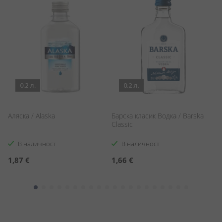
0.2 л.
0.2 л.
Аляска / Alaska
Барска класик Водка / Barska
Ба
Classic
Cl
В наличност
В наличност
1,87 €
1,66 €
5