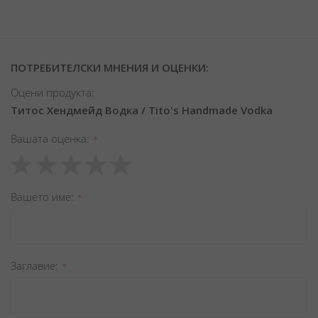
ПОТРЕБИТЕЛСКИ МНЕНИЯ И ОЦЕНКИ:
Оцени продукта:
Титос Хендмейд Водка / Tito's Handmade Vodka
Вашата оценка
1
2
3
4
5
star
stars
stars
stars
stars
Вашето име
Заглавиe