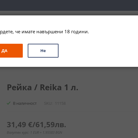
вка за цялата страна при поръчки на алкохол над 
79,99 € / 156
рдете, че имате навършени 18 години.
ЗА ПОДАРЪК
ПРОМО
СПЕЦИАЛНИ ПРЕДЛОЖЕНИЯ
МАРКИ
ДА
Не
ika
Рейка / Reika 1 л.
В наличност
SKU
11158
31,49 €
/
61,59лв.
Валутен курс: 1 EUR = 1.95583 BGN