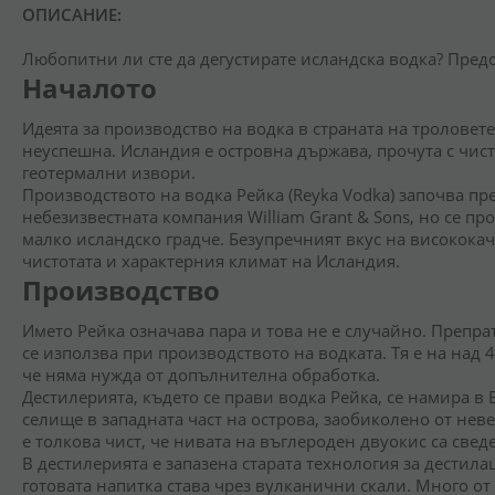
ОПИСАНИЕ:
Любопитни ли сте да дегустирате исландска водка? Пред
Началото
Идеята за производство на водка в страната на троловете
неуспешна. Исландия е островна държава, прочута с чисто
геотермални извори.
Производството на водка Рейка (Reyka Vodka) започва пре
небезизвестната компания William Grant & Sons, но се п
малко исландско градче. Безупречният вкус на високока
чистотата и характерния климат на Исландия.
Производство
Името Рейка означава пара и това не е случайно. Препрат
се използва при производството на водката. Тя е на над 
че няма нужда от допълнителна обработка.
Дестилерията, където се прави водка Рейка, се намира в B
селище в западната част на острова, заобиколено от нев
е толкова чист, че нивата на въглероден двуокис са све
В дестилерията е запазена старата технология за дестил
готовата напитка става чрез вулканични скали. Много от