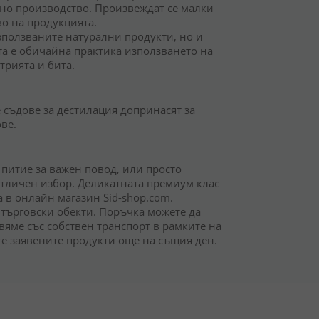
йно производство. Произвеждат се малки
во на продукцията.
зползваните натурални продукти, но и
та е обичайна практика използването на
трията и бита.
е съдове за дестилация допринасят за
ве.
 питие за важен повод, или просто
 отличен избор. Деликатната премиум клас
а в онлайн магазин Sid-shop.com.
 търговски обекти. Поръчка можете да
вяме със собствен транспорт в рамките на
ите заявените продукти още на същия ден.