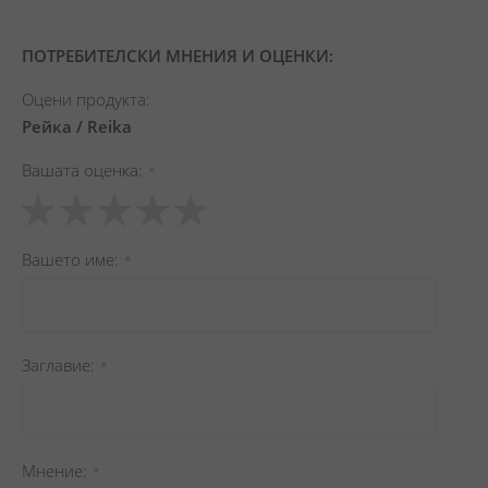
ПОТРЕБИТЕЛСКИ МНЕНИЯ И ОЦЕНКИ:
Оцени продукта:
Рейка / Reika
Вашата оценка
1
2
3
4
5
star
stars
stars
stars
stars
Вашето име
Заглавиe
Мнение