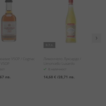
0.7 л.
воазие VSOP / Cognac
Лимончело Луксардо /
r VSOP
Limoncello Luxardo
ост
В наличност
67 лв.
14,68 €
/
28,71 лв.