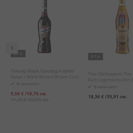
0.7 л.
0.7 л.
Ликьор Мари Бризард Кафяво
Ром Легендарио Рон 
Какао / Marie Brizard Brown Coco
Rum Legendario Ron 
Liqueur
В наличност
В наличност
Специална
9,56 €
/
18,70 лв.
18,36 €
/
35,91 лв.
цена
11,25 €
/
22,00 лв.