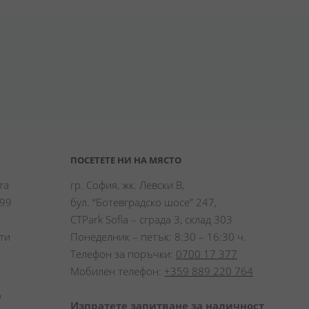
ПОСЕТЕТЕ НИ НА МЯСТО
а 
гр. София, жк. Левски В,
99 
бул. “Ботевградско шосе” 247,
CTPark Sofia – сграда 3, склад 303
и 
Понеделник – петък: 8:30 – 16:30 ч.
Телефон за поръчки:
0700 17 377
Мобилен телефон:
+359 889 220 764
 
Изпратете запитване за наличност