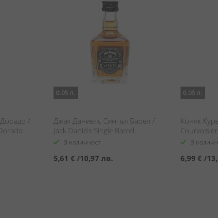
0.05 л.
0.05 л.
Дорадо /
Джак Даниелс Сингъл Барел /
Коняк Кур
Dorado
Jack Daniels Single Barrel
Courvoisie
В наличност
В наличн
5,61 €
/
10,97 лв.
6,99 €
/
13,