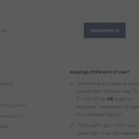
АБОНИРАМ СЕ
ЗАЩО ДА ПОРЪЧАТЕ ОТ НАС?
лащане
 Безплатна доставка за цялат
страна при поръчки над 79.
€ / 156.43 лв. 
НЕ
 важи за 
чните данни
поръчки с включени продукт
от категория "Други"
ни въпроси
 Поръчайте до 12:00 с наш 
 ОРС
транспорт и ще доставим до