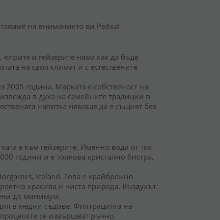
ставяме на вниманието ви Рейка!
, елфите и гейзерите няма как да бъде
тата на своя климат и с естествените
з 2005 година. Марката е собственост на
роизвежда в духа на семейните традиции в
чествената напитка нямаше да е същият без
ката е към гейзерите. Именно вода от тях
4000 години и е толкова кристално бистра,
orgarnes, Iceland. Това е крайбрежно
ероятно красива и чиста природа. Въздухът
дени до минимум.
ация в медни съдове. Филтрацията на
 процесите се извършват ръчно.