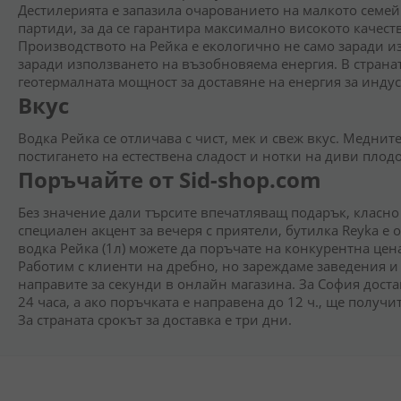
Дестилерията е запазила очарованието на малкото семе
партиди, за да се гарантира максимално високото качест
Производството на Рейка е екологично не само заради и
заради използването на възобновяема енергия. В страна
геотермалната мощност за доставяне на енергия за индус
Вкус
Водка Рейка се отличава с чист, мек и свеж вкус. Меднит
постигането на естествена сладост и нотки на диви плодо
Поръчайте от Sid-shop.com
Без значение дали търсите впечатляващ подарък, класно
специален акцент за вечеря с приятели, бутилка Reyka е
водка Рейка (1л) можете да поръчате на конкурентна цен
Работим с клиенти на дребно, но зареждаме заведения и
направите за секунди в онлайн магазина. За София доста
24 часа, а ако поръчката е направена до 12 ч., ще получ
За страната срокът за доставка е три дни.