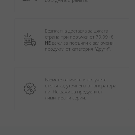
до 3 дни в страната.
Безплатна доставка за цялата 
страна при поръчки от 79.99+€ 
НЕ
 важи за поръчки с включени 
продукти от категория "Други". 
Вземете от място и получете 
отстъпка, уточнена от оператора 
ни. Не важи за продукти от 
лимитирани серии.