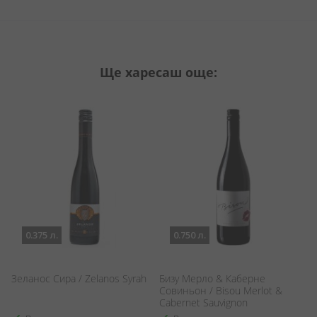
Ще харесаш още:
0.375 л.
0.750 л.
Зеланос Сира / Zelanos Syrah
Бизу Мерло & Каберне
О
Совиньон / Bisou Merlot &
Tr
Cabernet Sauvignon