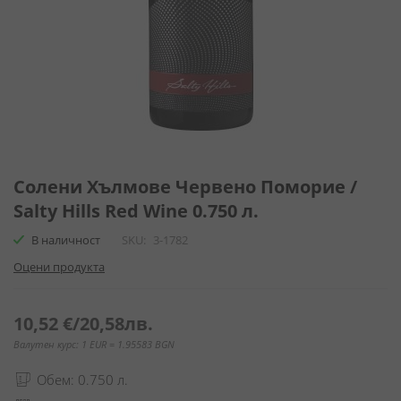
Преминете
към
Солени Хълмове Червено Поморие /
началото
Salty Hills Red Wine 0.750 л.
на
галерия
В наличност
SKU
3-1782
със
Оцени продукта
снимки
10,52 €
/
20,58лв.
Валутен курс: 1 EUR = 1.95583 BGN
Обем: 0.750 л.