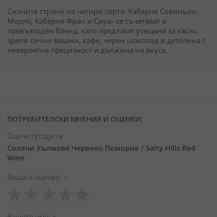
Силните страни на четири сорта- Каберне Совиньон,
Мерло, Каберне Фран и Сира- се съчетават в
превъзходен бленд, като предлагат усещане за касис,
зрели сочни вишни, кафе, черен шоколад и детелина с
невероятна прецизност и дължина на вкуса.
ПОТРЕБИТЕЛСКИ МНЕНИЯ И ОЦЕНКИ:
Оцени продукта:
Солени Хълмове Червено Поморие / Salty Hills Red
Wine
Вашата оценка
1
2
3
4
5
star
stars
stars
stars
stars
Вашето име