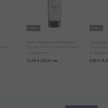
0.750 л.
0.750 л.
е
Вино Червено Каберне Фран
Сира Добр
Сира /
Кортен / Korten Cabernet Franc
Good Year 
et
Single Vineyard
В наличност
В наличн
Syrah
12,99 €
/
25,41 лв.
4,85 €
/
9,4