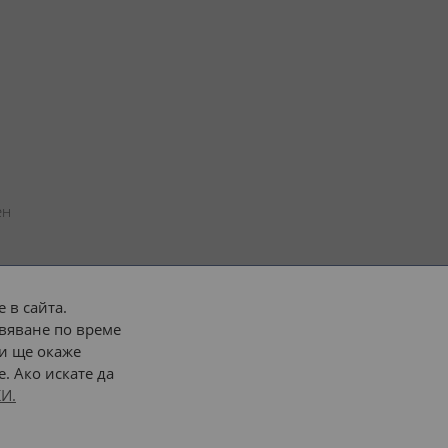
н 
 в сайта.
вяване по време
 или 
наш транспорт
и ще окаже
. Ако искате да
Последвайте ни:
И.