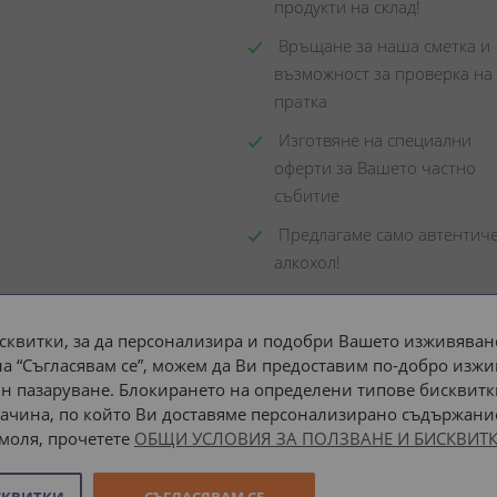
продукти на склад! 
 Връщане за наша сметка и 
възможност за проверка на 
пратка
 Изготвяне на специални 
оферти за Вашето частно 
събитие
 Предлагаме само автентиче
алкохол!
сквитки, за да персонализира и подобри Вашето изживяване
а “Съгласявам се”, можем да Ви предоставим по-добро изжи
Доставка до адрес с:
н пазаруване. Блокирането на определени типове бисквитк
ачина, по който Ви доставяме персонализирано съдържание
 моля, прочетете
ОБЩИ УСЛОВИЯ ЗА ПОЛЗВАНЕ И БИСКВИТК