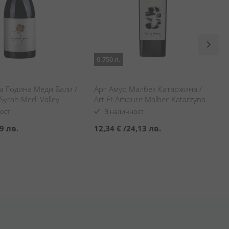
0.750 л.
а Година Меди Вали /
Арт Амур Малбек Катаржина /
Syrah Medi Valley
Art Et Amoure Malbec Katarzyna
ост
В наличност
9 лв.
12,34 €
/
24,13 лв.