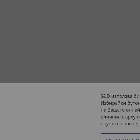
S&D използва би
Избирайки бутон
Начини на плащане:
на Вашето онлай
влияние върху н
научите повече,