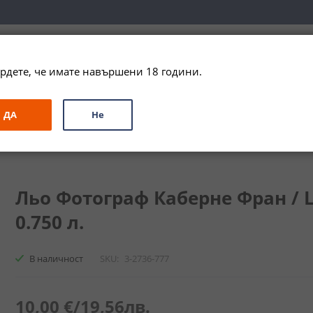
вка за цялата страна при поръчки на алкохол над 
79,99 € / 156
рдете, че имате навършени 18 години.
ЗА ПОДАРЪК
ПРОМО
СПЕЦИАЛНИ ПРЕДЛОЖЕНИЯ
МАРКИ
ДА
Не
аф Каберне Фран / Le Photographe Cabernet Franc
Льо Фотограф Каберне Фран / L
0.750 л.
В наличност
SKU
3-2736-777
10,00 €
/
19,56лв.