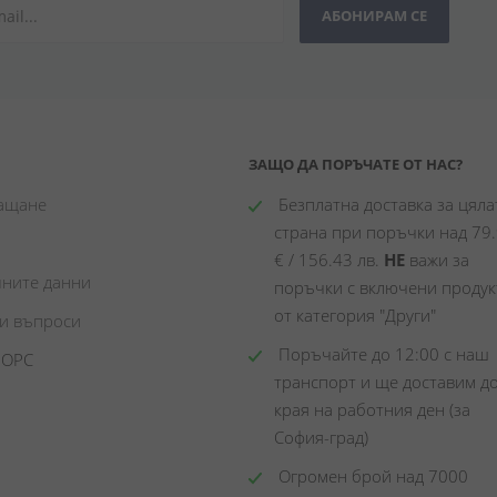
АБОНИРАМ СЕ
ЗАЩО ДА ПОРЪЧАТЕ ОТ НАС?
лащане
 Безплатна доставка за цялат
страна при поръчки над 79.
€ / 156.43 лв. 
НЕ
 важи за 
чните данни
поръчки с включени продукт
от категория "Други"
ни въпроси
 Поръчайте до 12:00 с наш 
 ОРС
транспорт и ще доставим до
края на работния ден (за 
София-град)
 Огромен брой над 7000 