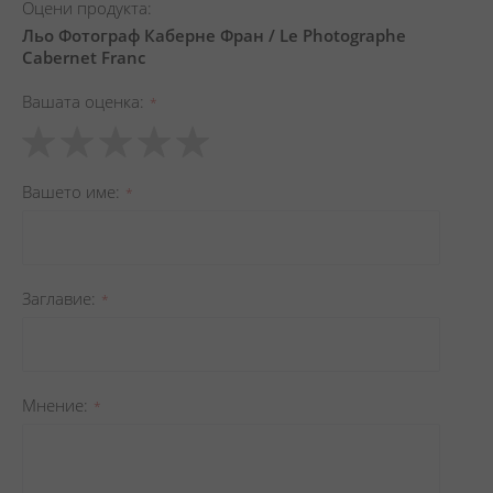
Оцени продукта:
Льо Фотограф Каберне Фран / Le Photographe
Cabernet Franc
Вашата оценка
1
2
3
4
5
star
stars
stars
stars
stars
Вашето име
Заглавиe
Мнение