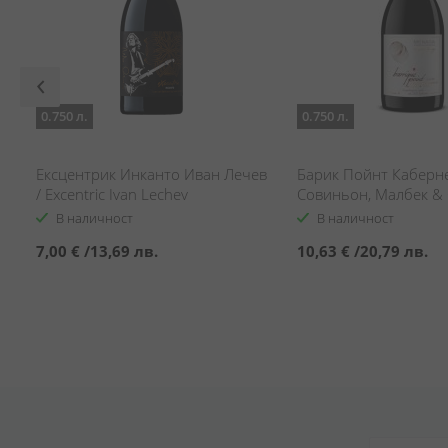
0.750 л.
0.750 л.
Ексцентрик Инканто Иван Лечев
Барик Пойнт Каберн
i
/ Excentric Ivan Lechev
Совиньон, Малбек & 
Barrique Point Cabern
В наличност
В наличност
Sauvignon, Malbec & 
7,00 €
/
13,69 лв.
10,63 €
/
20,79 лв.