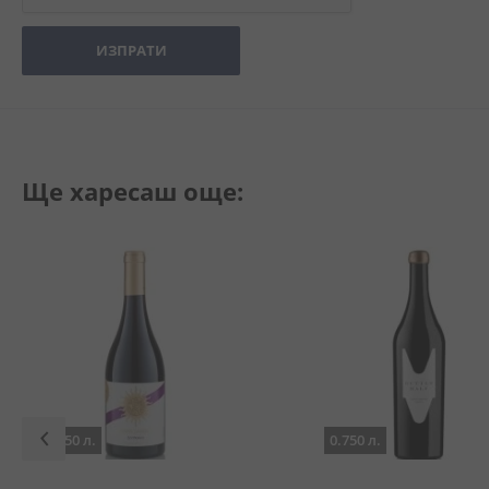
ИЗПРАТИ
Ще харесаш още:
0.750 л.
0.750 л.