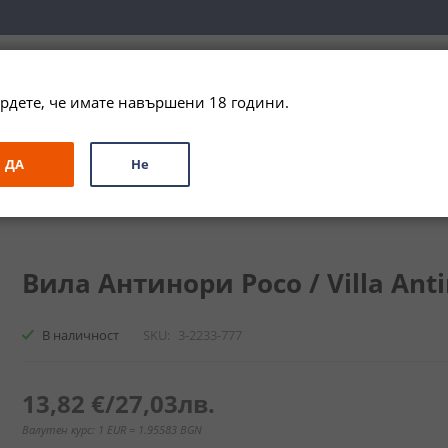
вка за цялата страна при поръчки на алкохол над 
79,99 € / 156
рдете, че имате навършени 18 години.
ЗА ПОДАРЪК
ПРОМО
СПЕЦИАЛНИ ПРЕДЛОЖЕНИЯ
МАРКИ
ДА
Не
ри Росо / Villa Antinori Rosso
Вила Антинори Росо / Villa Antin
В наличност
SKU
3-2233-777
13,82 €
/
27,03лв.
Валутен курс: 1 EUR = 1.95583 BGN