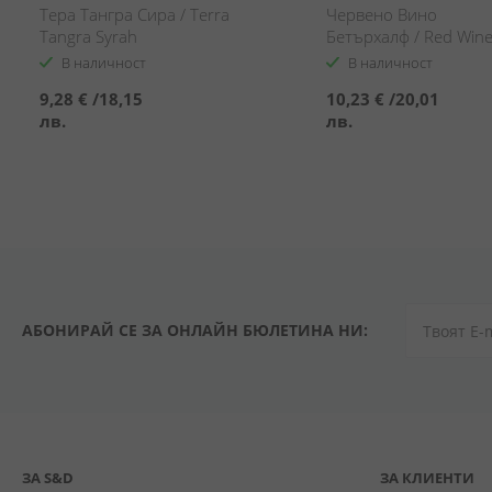
Тера Тангра Сира / Terra
Червено Вино
Tangra Syrah
Бетърхалф / Red Win
Betterhalf
В наличност
В наличност
9,28 €
/
18,15
10,23 €
/
20,01
лв.
лв.
АБОНИРАЙ СЕ ЗА ОНЛАЙН БЮЛЕТИНА НИ:
ЗА S&D
ЗА КЛИЕНТИ