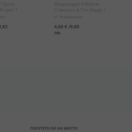
7 Братя
Мидалидаре Каберне
Project 7
Совиньон & Пти Вердо /
thers
Midalidare Cabernet
ост
В наличност
Sauvignon & Petit Verdot
9,82
4,60 €
/
9,00
лв.
ПОСЕТЕТЕ НИ НА МЯСТО