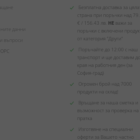
лащане
 Безплатна доставка за цялат
страна при поръчки над 79.
€ / 156.43 лв. 
НЕ
 важи за 
чните данни
поръчки с включени продукт
от категория "Други"
ни въпроси
 Поръчайте до 12:00 с наш 
 ОРС
транспорт и ще доставим до
края на работния ден (за 
София-град)
 Огромен брой над 7000 
продукти на склад! 
 Връщане за наша сметка и 
възможност за проверка на 
пратка
 Изготвяне на специални 
оферти за Вашето частно 