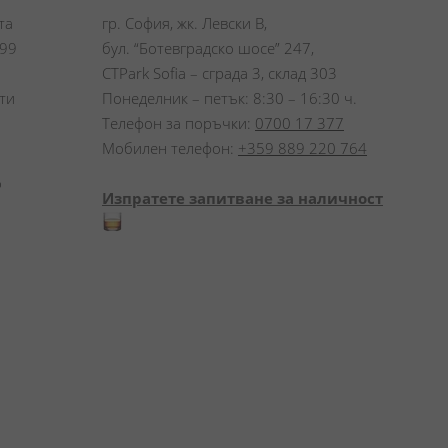
а 
гр. София, жк. Левски В,
99 
бул. “Ботевградско шосе” 247,
CTPark Sofia – сграда 3, склад 303
и 
Понеделник – петък: 8:30 – 16:30 ч.
Телефон за поръчки:
0700 17 377
Мобилен телефон:
+359 889 220 764
 
Изпратете запитване за наличност