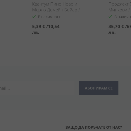
Квантум Пино Ноар и
Проджект 
e
Мерло Домейн Бойар /
Минкови / 
Quantum Pinot Noir &
Minkov Bro
В наличност
В наличн
Merlot Domaine Boyar
5,39 €
/
10,54
35,70 €
/
6
лв.
лв.
АБОНИРАМ СЕ
ЗАЩО ДА ПОРЪЧАТЕ ОТ НАС?