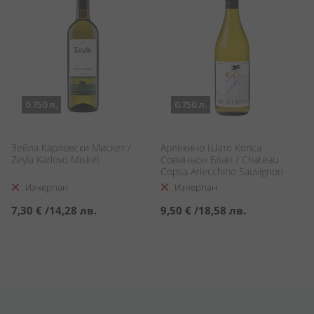
0.750 л.
0.750 л.
Зейла Карловски Мискет /
Арлекино Шато Копса
Zeyla Karlovo Misket
Совиньон Блан / Chateau
Copsa Arlecchino Sauvignon
Blanc
Изчерпан
Изчерпан
7,30 €
/
14,28 лв.
9,50 €
/
18,58 лв.