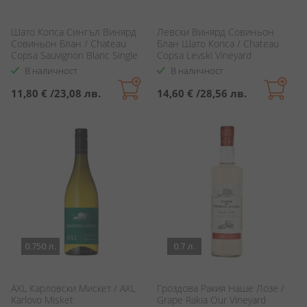
Шато Копса Сингъл Винярд
Левски Винярд Совиньон
Совиньон Блан / Chateau
Блан Шато Копса / Chateau
Copsa Sauvignon Blanc Single
Copsa Levski Vineyard
Vineyard
Sauvignon Blanc
В наличност
В наличност
11,80 €
/
23,08 лв.
14,60 €
/
28,56 лв.
0.750 л.
0.7 л.
AXL Карловски Мискет / AXL
Гроздова Ракия Наше Лозе /
Karlovo Misket
Grape Rakia Our Vineyard