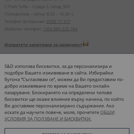
CTPark Sofia – сграда 3, склад 303
Понеделник – петък: 8:30 – 16:30 ч.
Телефон за поръчки:
0700 17 377
Мобилен телефон:
+359 889 220 764
Изпратете запитване за наличност
Начини на плащане:
S&D използва бисквитки, за да персонализира и
подобри Вашето изживяване в сайта. Избирайки
бутона “Съгласявам се”, можем да Ви предоставим по-
добро изживяване по време на Вашето онлайн
пазаруване. Блокирането на определени типове
Доставка до адрес с:
бисквитки ще окаже влияние върху начина, по който
Ви доставяме персонализирано съдържание. Ако
 или 
наш транспорт
искате да научите повече, моля, прочетете
ОБЩИ
УСЛОВИЯ ЗА ПОЛЗВАНЕ И БИСКВИТКИ.
Последвайте ни: