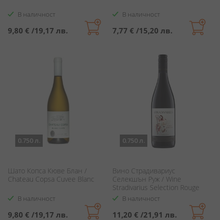
В наличност
В наличност
9,80 €
/
19,17 лв.
7,77 €
/
15,20 лв.
0.750 л.
0.750 л.
Шато Копса Кюве Блан /
Вино Страдивариус
Chateau Copsa Cuvee Blanc
Селекшън Руж / Wine
Stradivarius Selection Rouge
В наличност
В наличност
9,80 €
/
19,17 лв.
11,20 €
/
21,91 лв.