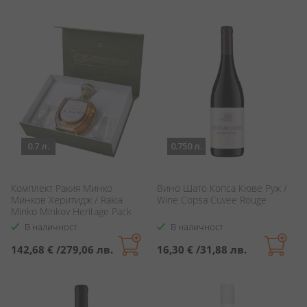
0.7 л.
0.750 л.
Комплект Ракия Минко
Вино Шато Копса Кюве Руж /
Минков Херитидж / Rakia
Wine Copsa Cuvee Rouge
Minko Minkov Heritage Pack
В наличност
В наличност
142,68 €
/
279,06 лв.
16,30 €
/
31,88 лв.