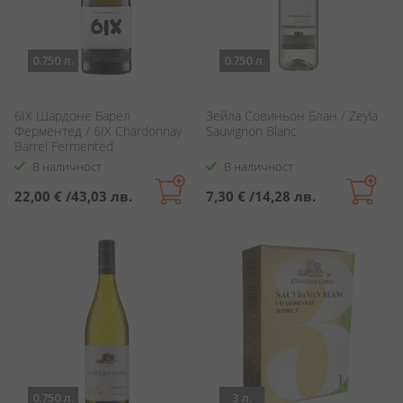
0.750 л.
0.750 л.
6IX Шардоне Барел
Зейла Совиньон Блан / Zeyla
Ферментед / 6IX Chardonnay
Sauvignon Blanc
Barrel Fermented
В наличност
В наличност
22,00 €
/
43,03 лв.
7,30 €
/
14,28 лв.
0.750 л.
3 л.