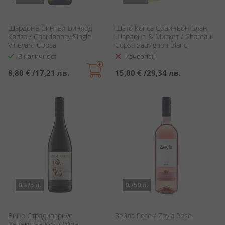
Шардоне Сингъл Винярд
Шато Копса Совиньон Блан,
Копса / Chardonnay Single
Шардоне & Мискет / Chateau
Vineyard Copsa
Copsa Sauvignon Blanc,
Chardonnay & Muscat
В наличност
Изчерпан
8,80 €
/
17,21 лв.
15,00 €
/
29,34 лв.
0.375 л.
0.750 л.
Вино Страдивариус
Зейла Розе / Zeyla Rose
Селекшън Руж / Wine