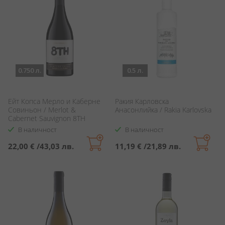
0.750 л.
0.5 л.
Ейт Копса Мерло и Каберне
Ракия Карловска
Совиньон / Merlot &
Анасонлийка / Rakia Karlovska
Cabernet Sauvignon 8TH
Copsa
В наличност
В наличност
22,00 €
/
43,03 лв.
11,19 €
/
21,89 лв.