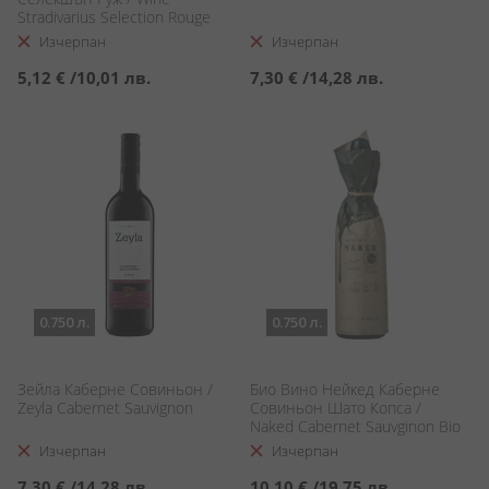
Stradivarius Selection Rouge
Изчерпан
Изчерпан
5,12 €
/
10,01 лв.
7,30 €
/
14,28 лв.
0.750 л.
0.750 л.
Зейла Каберне Совиньон /
Био Вино Нейкед Каберне
Zeyla Cabernet Sauvignon
Совиньон Шато Копса /
Naked Cabernet Sauvginon Bio
Chateau Copsa
Изчерпан
Изчерпан
7,30 €
/
14,28 лв.
10,10 €
/
19,75 лв.