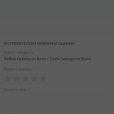
ПОТРЕБИТЕЛСКИ МНЕНИЯ И ОЦЕНКИ:
Оцени продукта:
Зейла Совиньон Блан / Zeyla Sauvignon Blanc
Вашата оценка
1
2
3
4
5
star
stars
stars
stars
stars
Вашето име