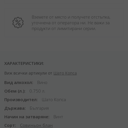
Вземете от място и получете отстъпка, 
уточнена от оператора ни. Не важи за 
продукти от лимитирани серии.
ХАРАКТЕРИСТИКИ:
Виж всички артикули от
Шато Копса
Вид алкохол
Вино
Обем (л.)
0.750 л.
Производител
Шато Копса
Държава
България
Начин на затваряне
Винт
Сорт
Совиньон блан