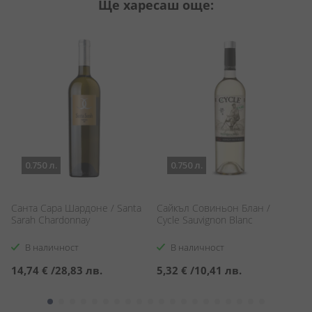
Ще харесаш още:
0.750 л.
0.750 л.
i
Санта Сара Шардоне / Santa
Сайкъл Совиньон Блан /
Ш
Sarah Chardonnay
Cycle Sauvignon Blanc
Ш
Co
В наличност
В наличност
14,74 €
/
28,83 лв.
5,32 €
/
10,41 лв.
5