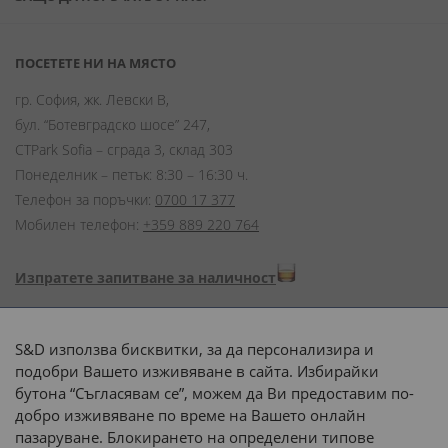
ПОСЕТЕТЕ НИ НА МЯСТО
гр. София, жк. Левски В,
бул. “Ботевградско шосе” 247,
CTPark Sofia – сграда 3, склад 303
Понеделник – петък: 8:30 – 16:30 ч.
Телефон за поръчки:
0700 17 377
Мобилен телефон:
+359 889 220 764
Изпратете запитване за наличност
Начини на плащане:
S&D използва бисквитки, за да персонализира и
подобри Вашето изживяване в сайта. Избирайки
бутона “Съгласявам се”, можем да Ви предоставим по-
добро изживяване по време на Вашето онлайн
пазаруване. Блокирането на определени типове