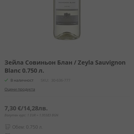
Преминете
към
Зейла Совиньон Блан / Zeyla Sauvignon
началото
Blanc 0.750 л.
на
галерия
В наличност
SKU
30-636-777
със
Оцени продукта
снимки
7,30 €
/
14,28лв.
Валутен курс: 1 EUR = 1.95583 BGN
Обем: 0.750 л.