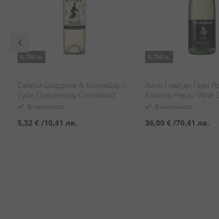
0.750 л.
0.750 л.
Сайкъл Шардоне & Коломбар /
Вино Гави ди Гави Л
Cycle Chardonnay Colombard
Етикета Нера / Wine G
Gavi La Scolca Etichet
В наличност
В наличност
5,32 €
/
10,41 лв.
36,00 €
/
70,41 лв.