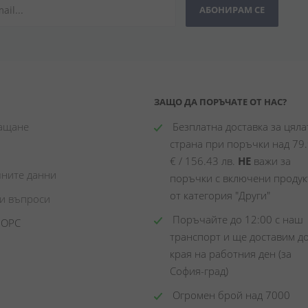
АБОНИРАМ СЕ
ЗАЩО ДА ПОРЪЧАТЕ ОТ НАС?
лащане
 Безплатна доставка за цялат
страна при поръчки над 79.
€ / 156.43 лв. 
НЕ
 важи за 
чните данни
поръчки с включени продукт
от категория "Други"
ни въпроси
 Поръчайте до 12:00 с наш 
 ОРС
транспорт и ще доставим до
края на работния ден (за 
София-град)
 Огромен брой над 7000 