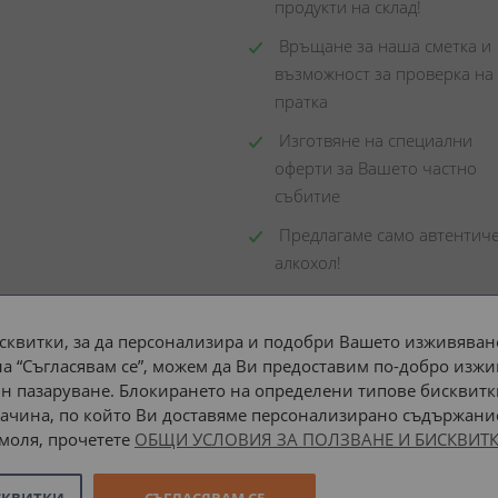
продукти на склад! 
 Връщане за наша сметка и 
възможност за проверка на 
пратка
 Изготвяне на специални 
оферти за Вашето частно 
събитие
 Предлагаме само автентиче
алкохол!
сквитки, за да персонализира и подобри Вашето изживяване
а “Съгласявам се”, можем да Ви предоставим по-добро изжи
Доставка до адрес с:
н пазаруване. Блокирането на определени типове бисквитк
ачина, по който Ви доставяме персонализирано съдържание
 моля, прочетете
ОБЩИ УСЛОВИЯ ЗА ПОЛЗВАНЕ И БИСКВИТК