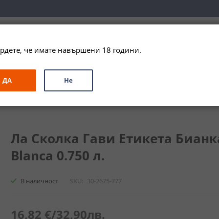
вка за цялата страна при поръчки на алкохол над 
79,99 € / 156
рдете, че имате навършени 18 години.
ЗА ПОДАРЪК
ПРОМО
СПЕЦИАЛНИ ПРЕДЛОЖЕНИЯ
МАРКИ
ДА
Не
Етикета Бианка / La Scolca Gavi Etiquetta Blanca
Ла Сколка Гави Етикета Бианка 
Blanca 0.750 л.
В наличност
SKU
30-2675-777
16,82 €
/
32,90лв.