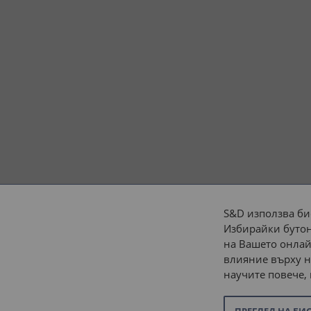
S&D използва би
Избирайки бутон
Начини на плащане:
на Вашето онлай
влияние върху н
научите повече,