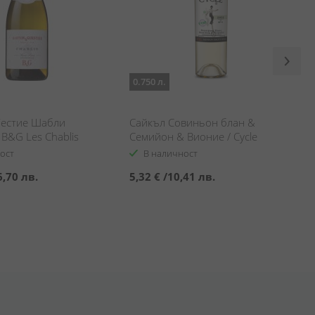
0.750 л.
Гестие Шабли
Сайкъл Совиньон блан &
B&G Les Chablis
Семийон & Вионие / Cycle
y
Sauvignon Blanc & Sémillon &
ост
В наличност
Viognier
6,70 лв.
5,32 €
/
10,41 лв.