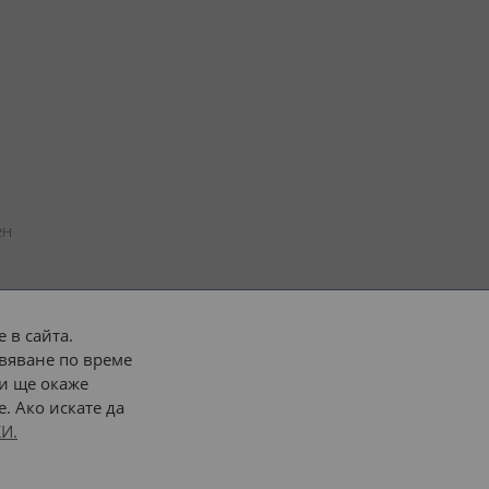
н 
 в сайта.
вяване по време
 или 
наш транспорт
и ще окаже
. Ако искате да
Последвайте ни:
И.