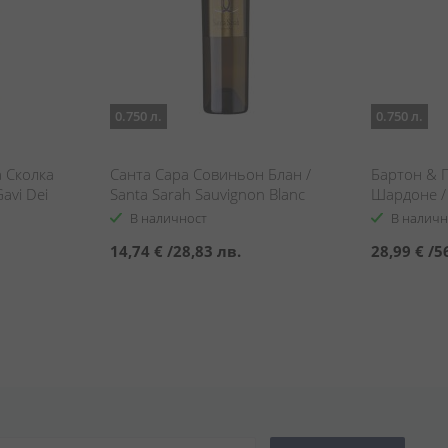
0.750 л.
0.750 л.
а Сколка
Санта Сара Совиньон Блан /
Бартон & 
avi Dei
Santa Sarah Sauvignon Blanc
Шардоне / 
ta Nera
Chardonna
В наличност
В наличн
14,74 €
/
28,83 лв.
28,99 €
/
5