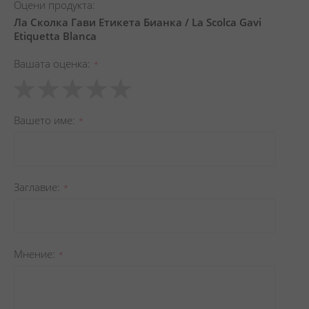
Оцени продукта:
Ла Сколка Гави Етикета Бианка / La Scolca Gavi
Etiquetta Blanca
Вашата оценка
1
2
3
4
5
star
stars
stars
stars
stars
Вашето име
Заглавиe
Мнение