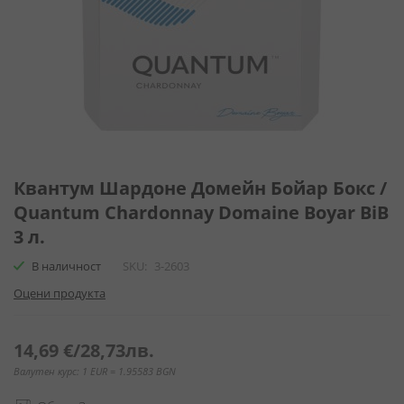
Преминете
към
Квантум Шардоне Домейн Бойар Бокс /
началото
Quantum Chardonnay Domaine Boyar BiB
на
3 л.
галерия
със
В наличност
SKU
3-2603
снимки
Оцени продукта
14,69 €
/
28,73лв.
Валутен курс: 1 EUR = 1.95583 BGN