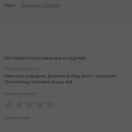
Сорт
Шардоне / Шабли
ПОТРЕБИТЕЛСКИ МНЕНИЯ И ОЦЕНКИ:
Оцени продукта:
Квантум Шардоне Домейн Бойар Бокс / Quantum
Chardonnay Domaine Boyar BiB
Вашата оценка
1
2
3
4
5
star
stars
stars
stars
stars
Вашето име