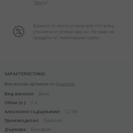
"Други". 
Вземете от място и получете отстъпка, 
уточнена от оператора ни. Не важи за 
продукти от лимитирани серии.
ХАРАКТЕРИСТИКИ:
Виж всички артикули от
Quantum
Вид алкохол
Вино
Обем (л.)
3 л.
Алкохолно съдържание
12.5%
Производител
Quantum
Държава
България