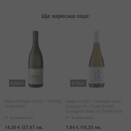
Ще харесаш още:
0.750 л.
0.750 л.
Вино Ризлинг Верус / Riesling
Заара Естейт Совиньон Блан
Б
Verus Wine
и Шардоне / Zaara Estate
Бл
Sauvignon Blanc & Chardonnay
Sa
В наличност
В наличност
14,30 €
/
27,97 лв.
7,84 €
/
15,33 лв.
1