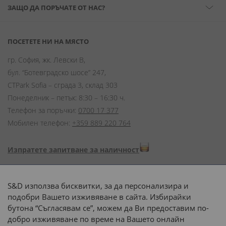
ЗАЩО ДА ПОРЪЧАТЕ ОТ НАС?
ПОСЕТЕТЕ НИ НА МЯСТО
гр. София, жк. Левски В,
бул. “Ботевградско шосе” 247,
CTPark Sofia – сграда 3, склад 303
Понеделник – петък: 8:30 – 16:30 ч.
Телефон за поръчки:
0700 17 377
Мобилен телефон:
+359 889 220 764
Изпратете запитване за наличност
Начини на плащане:
S&D използва бисквитки, за да персонализира и
подобри Вашето изживяване в сайта. Избирайки
бутона “Съгласявам се”, можем да Ви предоставим по-
добро изживяване по време на Вашето онлайн