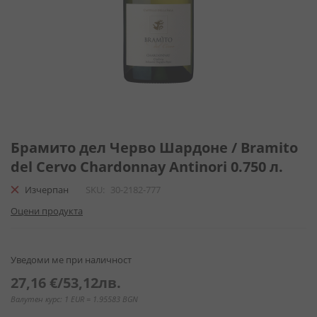
Преминете
към
Брамито дел Черво Шардоне / Bramito
началото
del Cervo Chardonnay Antinori 0.750 л.
на
галерия
Изчерпан
SKU
30-2182-777
със
Оцени продукта
снимки
Уведоми ме при наличност
27,16 €
/
53,12лв.
Валутен курс: 1 EUR = 1.95583 BGN