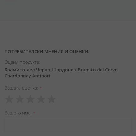
ПОТРЕБИТЕЛСКИ МНЕНИЯ И ОЦЕНКИ:
Оцени продукта:
Брамито дел Черво Шардоне / Bramito del Cervo
Chardonnay Antinori
Вашата оценка
1
2
3
4
5
star
stars
stars
stars
stars
Вашето име