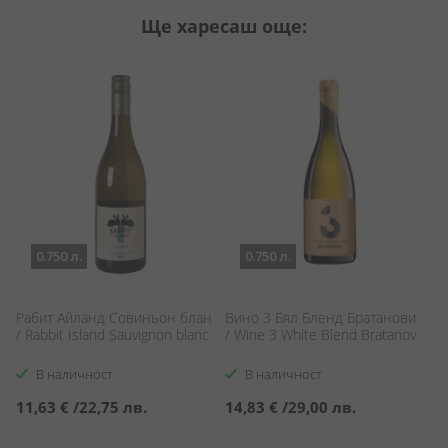
Ще харесаш още:
0.750 л.
0.750 л.
Рабит Айланд Совиньон блан
Вино 3 Бял Бленд Братанови
А
/ Rabbit Island Sauvignon blanc
/ Wine 3 White Blend Bratanov
В
Sa
В наличност
В наличност
11,63 €
/
22,75 лв.
14,83 €
/
29,00 лв.
1