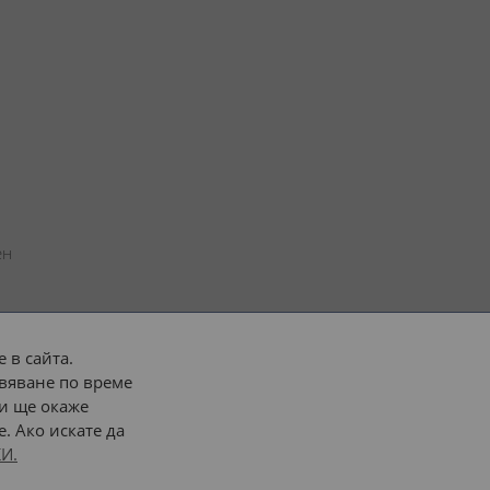
н 
 в сайта.
вяване по време
 или 
наш транспорт
и ще окаже
. Ако искате да
Последвайте ни:
И.