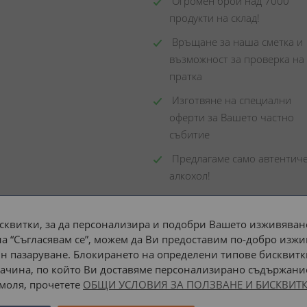
 Огромен брой над 7000 
продукти на склад! 
 Връщане за наша сметка и 
възможност за проверка на 
пратка
 Изготвяне на специални 
оферти за Вашето частно 
събитие
 Предлагаме само автентиче
алкохол!
сквитки, за да персонализира и подобри Вашето изживяване
а “Съгласявам се”, можем да Ви предоставим по-добро изжи
Доставка до адрес с:
н пазаруване. Блокирането на определени типове бисквитк
ачина, по който Ви доставяме персонализирано съдържание
 моля, прочетете
ОБЩИ УСЛОВИЯ ЗА ПОЛЗВАНЕ И БИСКВИТК