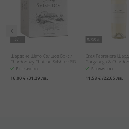
5 л.
0.750 л.
Шардоне Шато Свищов Бокс /
Ская Гарганега Шардо
Chardonnay Chateau Svishtov BiB
Garganega & Chardo
В наличност
В наличност
16,00 €
/
31,29 лв.
11,58 €
/
22,65 лв.