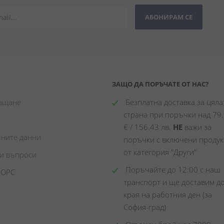
АБОНИРАМ СЕ
ЗАЩО ДА ПОРЪЧАТЕ ОТ НАС?
лащане
 Безплатна доставка за цялат
страна при поръчки над 79.
€ / 156.43 лв. 
НЕ
 важи за 
чните данни
поръчки с включени продукт
от категория "Други"
ни въпроси
 Поръчайте до 12:00 с наш 
 ОРС
транспорт и ще доставим до
края на работния ден (за 
София-град)