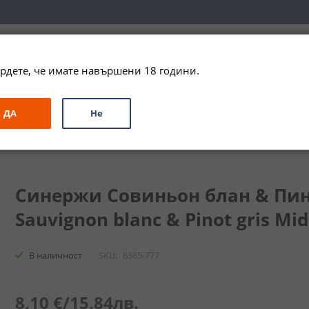
вка за цялата страна при поръчки на алкохол над 
79,99 € / 156
рдете, че имате навършени 18 години.
ЗА ПОДАРЪК
ПРОМО
СПЕЦИАЛНИ ПРЕДЛОЖЕНИЯ
МАРКИ
ДА
Не
он блан & Пино гри Мидалидаре / Synergie Sauvignon blanc & Pinot g
Синержи Совиньон блан & Пино
Sauvignon blanc & Pinot gris Mid
В наличност
SKU
6365-777
8,10 €
/
15,84лв.