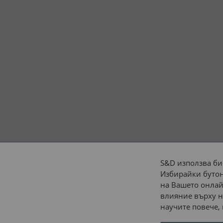
S&D използва би
Избирайки бутон
Начини на плащане:
на Вашето онлай
влияние върху н
научите повече,