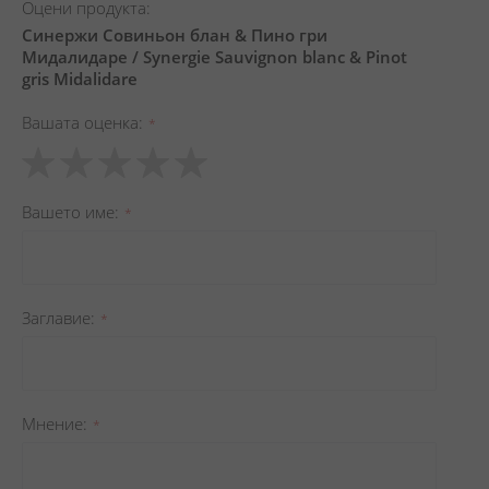
Оцени продукта:
Синержи Совиньон блан & Пино гри
Мидалидаре / Synergie Sauvignon blanc & Pinot
gris Midalidare
Вашата оценка
1
2
3
4
5
star
stars
stars
stars
stars
Вашето име
Заглавиe
Мнение