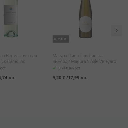
0.750 л.
но Верментино ди
Магура Пино Гри Сингъл
 Costamolino
Винярд / Magura Single Vineyard
 di Sardegna
Pinot Gris
ост
В наличност
5,74 лв.
9,20 €
/
17,99 лв.