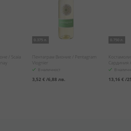
0.375 л.
0.750 л.
не / Scaia
Пентаграм Вионие / Pentagram
Костамоли
nnay
Viognier
Сардиния /
Vermentino
В наличност
В наличн
3,52 €
/
6,88 лв.
13,16 €
/
2