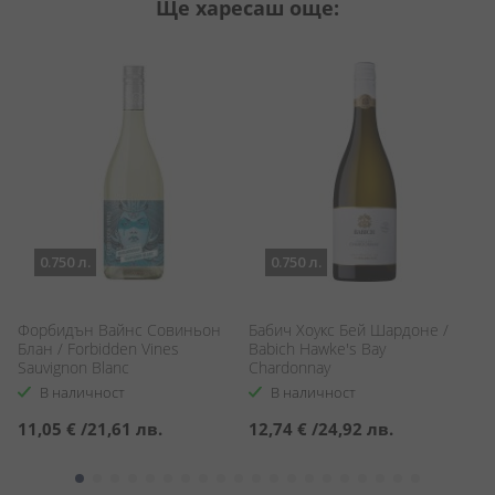
Ще харесаш още:
0.750 л.
0.750 л.
Форбидън Вайнс Совиньон
Бабич Хоукс Бей Шардоне /
С
Блан / Forbidden Vines
Babich Hawke's Bay
Са
Sauvignon Blanc
Chardonnay
Bl
В наличност
В наличност
11,05 €
/
21,61 лв.
12,74 €
/
24,92 лв.
5