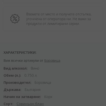
Вземете от място и получете отстъпка, 
уточнена от оператора ни. Не важи за 
продукти от лимитирани серии.
ХАРАКТЕРИСТИКИ:
Виж всички артикули от
Боровица
Вид алкохол
Вино
Обем (л.)
0.750 л.
Производител
Боровица
Държава
България
Начин на затваряне
Корк
Сорт
Совиньон блан