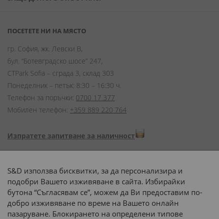
ПОСЕТЕТЕ НИ НА МЯСТО
гр. София, жк. Левски В,
бул. “Ботевградско шосе” 247,
CTPark Sofia – сграда 3, склад 303
Понеделник – петък: 8:30 – 16:30 ч.
Телефон за поръчки:
0700 17 377
Мобилен телефон:
+359 889 220 764
Изпратете запитване за наличност
Начини на плащане:
S&D използва бисквитки, за да персонализира и
подобри Вашето изживяване в сайта. Избирайки
бутона “Съгласявам се”, можем да Ви предоставим по-
добро изживяване по време на Вашето онлайн
пазаруване. Блокирането на определени типове