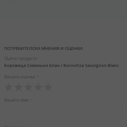
ПОТРЕБИТЕЛСКИ МНЕНИЯ И ОЦЕНКИ:
Оцени продукта:
Боровица Совиньон Блан / Borovitza Sauvignon Blanc
Вашата оценка
1
2
3
4
5
star
stars
stars
stars
stars
Вашето име