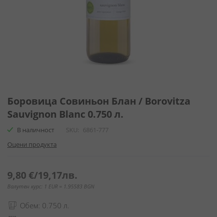
Преминете
към
Боровица Совиньон Блан / Borovitza
началото
Sauvignon Blanc 0.750 л.
на
галерия
В наличност
SKU
6861-777
със
Оцени продукта
снимки
9,80 €
/
19,17лв.
Валутен курс: 1 EUR = 1.95583 BGN
Обем: 0.750 л.