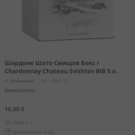
Преминете
към
Шардоне Шато Свищов Бокс /
началото
Chardonnay Chateau Svishtov BiB 5 л.
на
галерия
В наличност
SKU
9604-777
със
Оцени продукта
снимки
16,00 €
Обем: 5 л.
Брой в кашон: 4 бр.