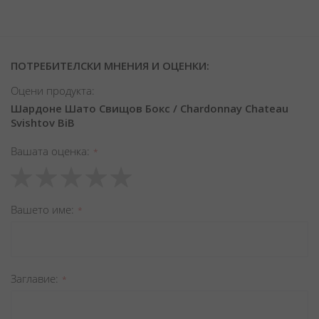
ПОТРЕБИТЕЛСКИ МНЕНИЯ И ОЦЕНКИ:
Оцени продукта:
Шардоне Шато Свищов Бокс / Chardonnay Chateau
Svishtov BiB
Вашата оценка
1
2
3
4
5
star
stars
stars
stars
stars
Вашето име
Заглавиe