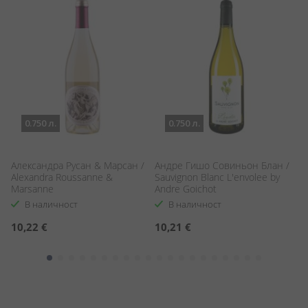
0.750 л.
0.750 л.
а
Александра Русан & Марсан /
Андре Гишо Совиньон Блан /
В
Alexandra Roussanne &
Sauvignon Blanc L'envolee by
Ре
Marsanne
Andre Goichot
Bl
В наличност
В наличност
10,22 €
10,21 €
2