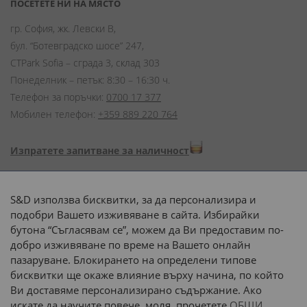
ПОСЕТЕТЕ НИ НА МЯСТО
гр. София, жк. Левски В,
бул. “Ботевградско шосе” 247,
CTPark Sofia – сграда 3, склад 303
Понеделник – петък: 8:30 – 16:30 ч.
Телефон за поръчки:
0700 17 377
Мобилен телефон:
+359 889 220 764
Изпратете запитване за наличност
Начини на плащане:
S&D използва бисквитки, за да персонализира и
подобри Вашето изживяване в сайта. Избирайки
бутона “Съгласявам се”, можем да Ви предоставим по-
добро изживяване по време на Вашето онлайн
пазаруване. Блокирането на определени типове
Доставка до адрес с:
бисквитки ще окаже влияние върху начина, по който
Ви доставяме персонализирано съдържание. Ако
 или 
наш транспорт
искате да научите повече, моля, прочетете
ОБЩИ