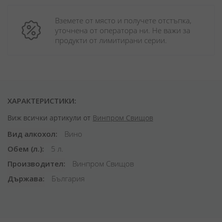
Вземете от място и получете отстъпка, 
уточнена от оператора ни. Не важи за 
продукти от лимитирани серии.
ХАРАКТЕРИСТИКИ:
Виж всички артикули от
Винпром Свищов
Вид алкохол
Вино
Обем (л.)
5 л.
Производител
Винпром Свищов
Държава
България