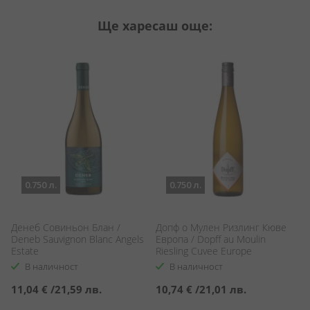
Ще харесаш още:
0.750 л.
0.750 л.
Денеб Совиньон Блан /
Допф о Мулен Ризлинг Кюве
С
Deneb Sauvignon Blanc Angels
Европа / Dopff au Moulin
Бл
Estate
Riesling Cuvee Europe
Sa
В наличност
В наличност
11,04 €
/
21,59 лв.
10,74 €
/
21,01 лв.
9