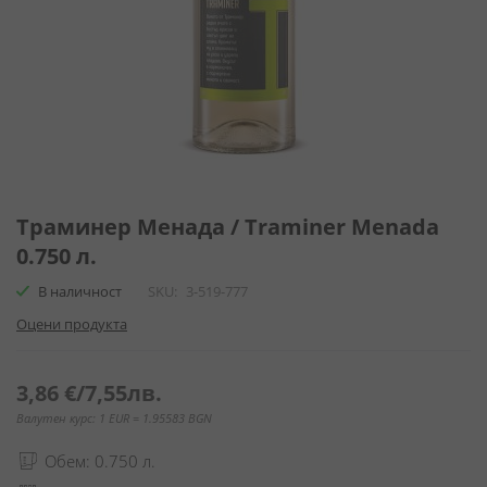
Преминете
към
Траминер Менада / Traminer Menada
началото
0.750 л.
на
галерия
В наличност
SKU
3-519-777
със
Оцени продукта
снимки
3,86 €
/
7,55лв.
Валутен курс: 1 EUR = 1.95583 BGN
Обем: 0.750 л.