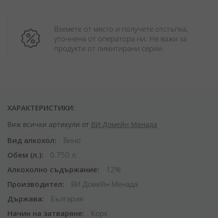
Вземете от място и получете отстъпка, 
уточнена от оператора ни. Не важи за 
продукти от лимитирани серии.
ХАРАКТЕРИСТИКИ:
Виж всички артикули от
ВИ Домейн Менада
Вид алкохол
Вино
Обем (л.)
0.750 л.
Алкохолно съдържание
12%
Производител
ВИ Домейн Менада
Държава
България
Начин на затваряне
Корк