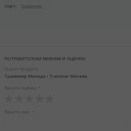
Сорт
Траминер
ПОТРЕБИТЕЛСКИ МНЕНИЯ И ОЦЕНКИ:
Оцени продукта:
Траминер Менада / Traminer Menada
Вашата оценка
1
2
3
4
5
star
stars
stars
stars
stars
Вашето име