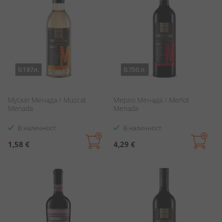
0.187л.
0.750 л.
Мускат Менада / Muscat
Мерло Менада / Merlot
Menada
Menada
В наличност
В наличност
1,58 €
4,29 €