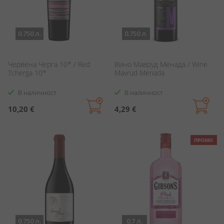
0.750 л.
0.750 л.
Червена Черга 10* / Red
Вино Мавруд Менада / Wine
Tcherga 10*
Mavrud Menada
В наличност
В наличност
10,20 €
4,29 €
ПРОМО
0.750 л.
0.7 л.