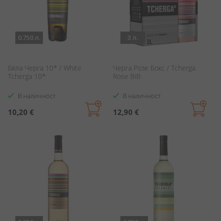
0.750 л.
3 л.
Бяла Черга 10* / White
Черга Розе Бокс / Tcherga
Tcherga 10*
Rose BiB
В наличност
В наличност
10,20 €
12,90 €