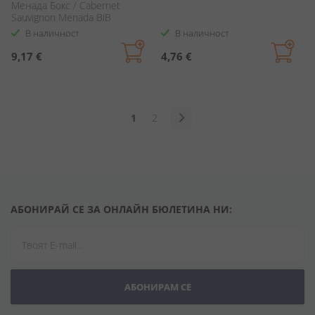
Менада Бокс / Cabernet
Sauvignon Menada BiB
В наличност
В наличност
9,17 €
4,76 €
Страница
В
Страница
1
2
момента
Страница
Продължи
четете
страница
АБОНИРАЙ СЕ ЗА ОНЛАЙН БЮЛЕТИНА НИ:
АБОНИРАМ СЕ