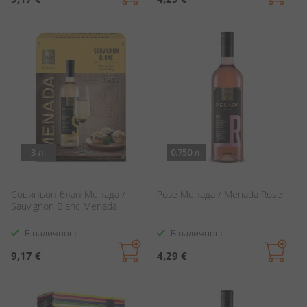
3 л.
0.750 л.
Совиньон блан Менада /
Розе Менада / Menada Rose
Sauvignon Blanc Menada
В наличност
В наличност
9,17 €
4,29 €