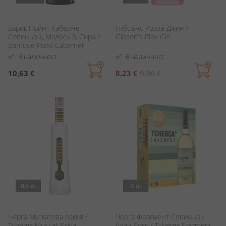
Барик Пойнт Каберне
Гибсънс Розов Джин /
Совиньон, Малбек & Сира /
Gibson's Pink Gin
Barrique Point Cabernet
Sauvignon, Malbec & Syrah
В наличност
В наличност
Специална
10,63 €
8,23 €
9,36 €
цена
0.5 л.
3 л.
Черга Мускатова ракия /
Черга Фрагмент Совиньон
Tcherga Muscat Rakia
блан Бокс / Tcherga Fragment