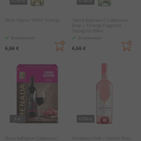
0.750 л.
0.750 л.
Бяла Черга / White Tcherga
Черга Фрагмент Совиньон
блан / Tcherga Fragment
Sauvignon Blanc
В наличност
В наличност
6,66 €
6,66 €
3 л.
0.750 л.
Вино Каберне Совиньон
Иновино Розе / Inovino Rose