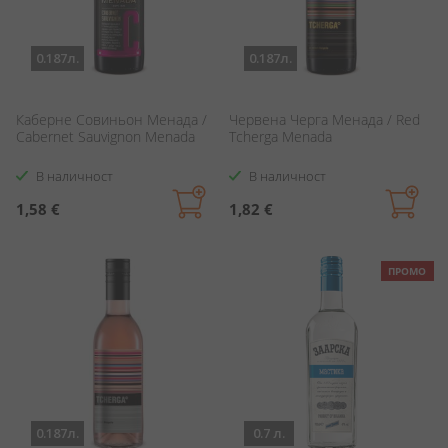
0.187л.
0.187л.
Каберне Совиньон Менада /
Червена Черга Менада / Red
Cabernet Sauvignon Menada
Tcherga Menada
В наличност
В наличност
1,58 €
1,82 €
ПРОМО
0.187л.
0.7 л.