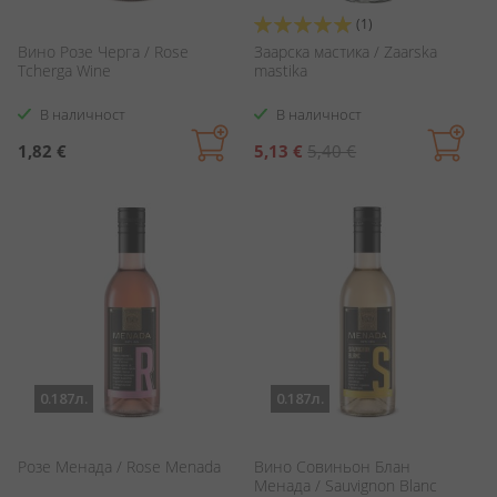
Оценка:
(1)
100%
Вино Розе Черга / Rose
Заарска мастика / Zaarska
Tcherga Wine
mastika
В наличност
В наличност
Специална
1,82 €
5,13 €
5,40 €
цена
0.187л.
0.187л.
Розе Менада / Rose Menada
Вино Совиньон Блан
Менада / Sauvignon Blanc