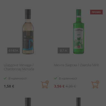
ПРОМО
0.187л.
0.7 л.
Шардоне Менада /
Мента Заарска / Zaarska Mint
Chardonnay Menada
В наличност
В наличност
Специална
1,58 €
3,56 €
4,30 €
цена