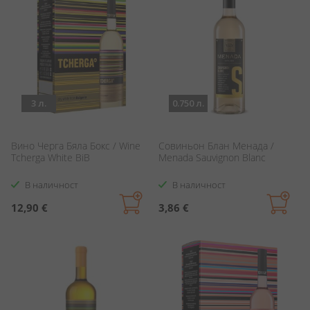
3 л.
0.750 л.
Вино Черга Бяла Бокс / Wine
Совиньон Блан Менада /
Tcherga White BiB
Menada Sauvignon Blanc
В наличност
В наличност
12,90 €
3,86 €