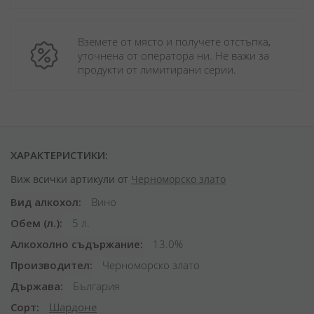
Вземете от място и получете отстъпка, 
уточнена от оператора ни. Не важи за 
продукти от лимитирани серии.
ХАРАКТЕРИСТИКИ:
Виж всички артикули от
Черноморско злато
Вид алкохол
Вино
Обем (л.)
5 л.
Алкохолно съдържание
13.0%
Производител
Черноморско злато
Държава
България
Сорт
Шардоне