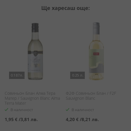
Ще харесаш още:
0.187л.
0.25 л.
Совиньон Блан Алма Тера
Ф2Ф Совиньон Блан / F2F
Л
Матер / Sauvignon Blanc Alma
Sauvignon Blanc
Бл
Terra Mater
Sa
В наличност
В наличност
1,95 €
/
3,81 лв.
4,20 €
/
8,21 лв.
2