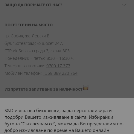
ЗАЩО ДА ПОРЪЧАТЕ ОТ НАС?
ПОСЕТЕТЕ НИ НА МЯСТО
гр. София, жк. Левски В,
бул. “Ботевградско шосе” 247,
CTPark Sofia – сграда 3, склад 303
Понеделник – петък: 8:30 – 16:30 ч.
Телефон за поръчки:
0700 17 377
Мобилен телефон:
+359 889 220 764
Изпратете запитване за наличност
Начини на плащане:
S&D използва бисквитки, за да персонализира и
подобри Вашето изживяване в сайта. Избирайки
бутона “Съгласявам се”, можем да Ви предоставим по-
добро изживяване по време на Вашето онлайн