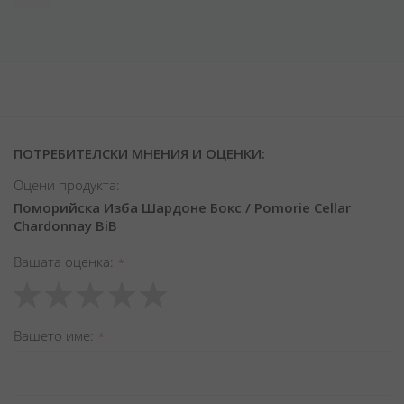
ПОТРЕБИТЕЛСКИ МНЕНИЯ И ОЦЕНКИ:
Оцени продукта:
Поморийска Изба Шардоне Бокс / Pomorie Cellar
Chardonnay BiB
Вашата оценка
1
2
3
4
5
star
stars
stars
stars
stars
Вашето име