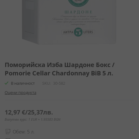
Преминете
към
Поморийска Изба Шардоне Бокс /
началото
Pomorie Cellar Chardonnay BiB 5 л.
на
галерия
В наличност
SKU
30-582
със
Оцени продукта
снимки
12,97 €
/
25,37лв.
Валутен курс: 1 EUR = 1.95583 BGN
Обем: 5 л.