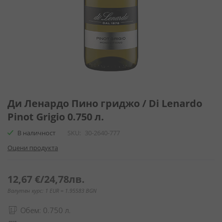
Преминете
към
Ди Ленардо Пино гриджо / Di Lenardo
началото
Pinot Grigio 0.750 л.
на
галерия
В наличност
SKU
30-2640-777
със
Оцени продукта
снимки
12,67 €
/
24,78лв.
Валутен курс: 1 EUR = 1.95583 BGN
Обем: 0.750 л.