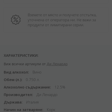
Вземете от място и получете отстъпка, 
уточнена от оператора ни. Не важи за 
продукти от лимитирани серии.
ХАРАКТЕРИСТИКИ:
Виж всички артикули от
Ди Ленардо
Вид алкохол
Вино
Обем (л.)
0.750 л.
Алкохолно съдържание
12.5%
Производител
Ди Ленардо
Държава
Италия
Начин на затваряне
Корк