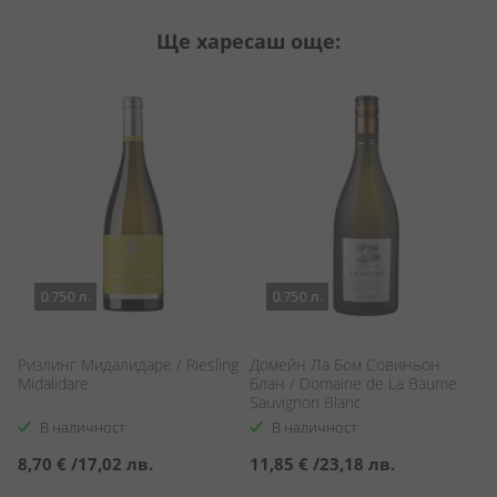
Ще харесаш още:
0.750 л.
0.750 л.
Ризлинг Мидалидаре / Riesling
Домейн Ла Бом Совиньон
Н
Midalidare
Блан / Domaine de La Baume
Бл
Sauvignon Blanc
Bl
В наличност
В наличност
8,70 €
/
17,02 лв.
11,85 €
/
23,18 лв.
4