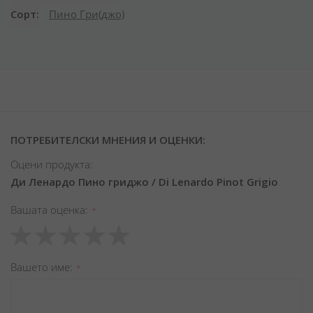
Сорт
Пино Гри(джо)
ПОТРЕБИТЕЛСКИ МНЕНИЯ И ОЦЕНКИ:
Оцени продукта:
Ди Ленардо Пино гриджо / Di Lenardo Pinot Grigio
Вашата оценка
1
2
3
4
5
star
stars
stars
stars
stars
Вашето име