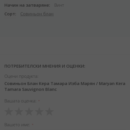
Начин на затваряне
Винт
Сорт
Совиньон блан
ПОТРЕБИТЕЛСКИ МНЕНИЯ И ОЦЕНКИ:
Оцени продукта:
Совиньон Блан Кера Тамара Изба Марян / Maryan Kera
Tamara Sauvignon Blanc
Вашата оценка
1
2
3
4
5
star
stars
stars
stars
stars
Вашето име