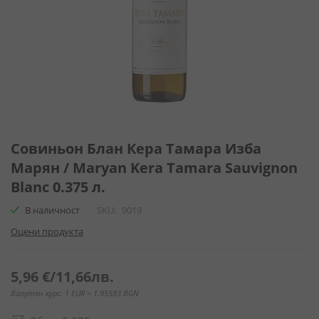
Преминете
към
Совиньон Блан Кера Тамара Изба
началото
Марян / Maryan Kera Tamara Sauvignon
на
Blanc 0.375 л.
галерия
със
В наличност
SKU
9019
снимки
Оцени продукта
5,96 €
/
11,66лв.
Валутен курс: 1 EUR = 1.95583 BGN