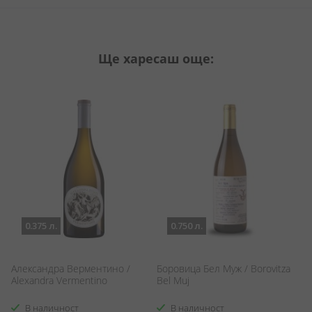
Ще харесаш още:
0.375 л.
0.750 л.
Александра Верментино /
Боровица Бел Муж / Borovitza
Му
Alexandra Vermentino
Bel Muj
Ra
В наличност
В наличност