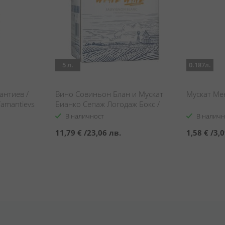
5 л.
0.187л.
антиев /
Вино Совиньон Блан и Мускат
Мускат Ме
Yamantievs
Бианко Сепаж Логодаж Бокс /
Logodaj White Wine Cepage
В наличност
В наличн
Sauvignon Blanc & Muscato
11,79 €
/
23,06 лв.
1,58 €
/
3,0
Bianco