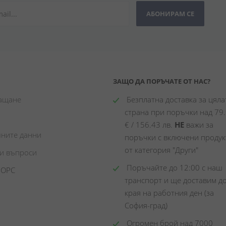
АБОНИРАМ СЕ
ЗАЩО ДА ПОРЪЧАТЕ ОТ НАС?
лащане
 Безплатна доставка за цялат
страна при поръчки над 79.
€ / 156.43 лв. 
НЕ
 важи за 
чните данни
поръчки с включени продукт
от категория "Други"
ни въпроси
 Поръчайте до 12:00 с наш 
 ОРС
транспорт и ще доставим до
края на работния ден (за 
София-град)
 Огромен брой над 7000 