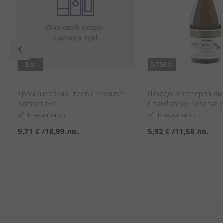
3 л.
0.750 л.
Траминер Ямантиев / Traminer
Шардоне Резерва Ям
Yamantievs
Chardonnay Reserve 
В наличност
В наличност
9,71 €
/
18,99 лв.
5,92 €
/
11,58 лв.