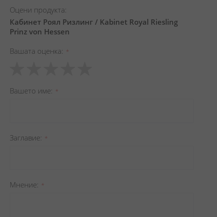
Оцени продукта:
Кабинет Роял Ризлинг / Kabinet Royal Riesling
Prinz von Hessen
Вашата оценка
1
2
3
4
5
star
stars
stars
stars
stars
Вашето име
Заглавиe
Мнение