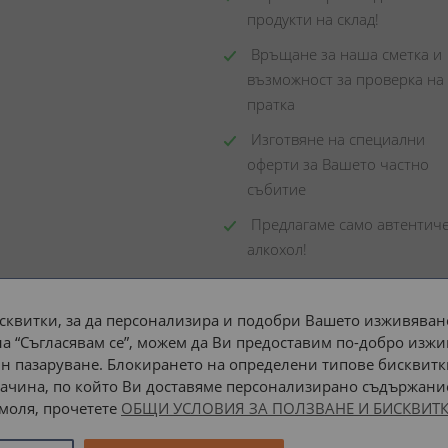
продукти на склад! 
 Връщане за наша сметка и 
възможност за проверка на 
пратка
 Изготвяне на специални 
оферти за Вашето частно 
събитие
 Предлагаме само автентиче
алкохол!
сквитки, за да персонализира и подобри Вашето изживяване
а “Съгласявам се”, можем да Ви предоставим по-добро изжи
Доставка до адрес с:
н пазаруване. Блокирането на определени типове бисквитк
ачина, по който Ви доставяме персонализирано съдържание
 моля, прочетете
ОБЩИ УСЛОВИЯ ЗА ПОЛЗВАНЕ И БИСКВИТК