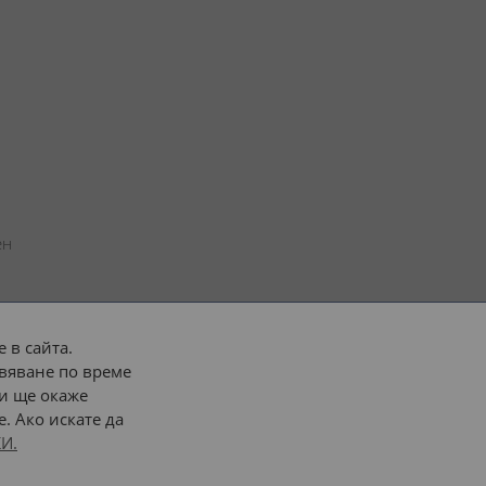
н 
 в сайта.
вяване по време
 или 
наш транспорт
и ще окаже
. Ако искате да
Последвайте ни:
И.