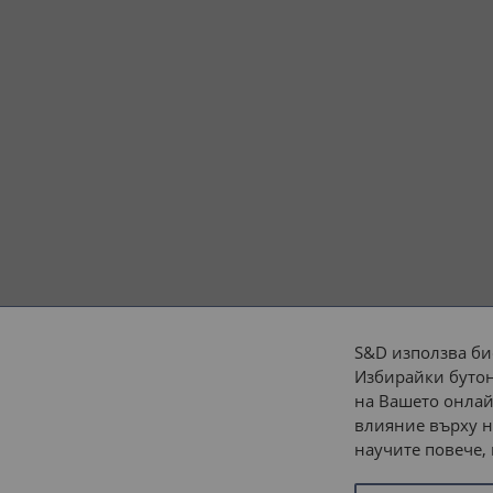
S&D използва би
Избирайки бутон
Начини на плащане:
на Вашето онлай
влияние върху н
научите повече,