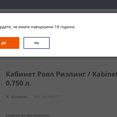
вка за цялата страна при поръчки на алкохол над 
79,99 € / 156
рдете, че имате навършени 18 години.
ЗА ПОДАРЪК
ПРОМО
СПЕЦИАЛНИ ПРЕДЛОЖЕНИЯ
МАРКИ
ДА
Не
злинг / Kabinet Royal Riesling Prinz von Hessen
Кабинет Роял Ризлинг / Kabinet 
0.750 л.
Изчерпан
SKU
30-2666-777
Уведоми ме при наличност