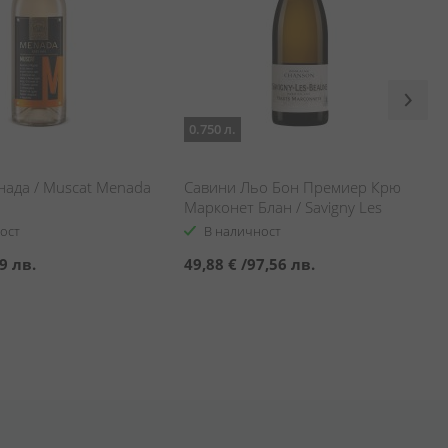
0.750 л.
нада / Muscat Menada
Савини Льо Бон Премиер Крю
Марконет Блан / Savigny Les
Beaune Hauts Marconnets Blanc
ост
В наличност
9 лв.
49,88 €
/
97,56 лв.