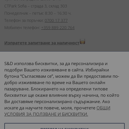
CTPark Sofia – сграда 3, склад 303
Понеделник – петък: 8:30 – 16:30 ч.
Телефон за поръчки:
0700 17 377
Мобилен телефон:
+359 889 220 764
Изпратете запитване за наличност
Начини на плащане:
S&D използва бисквитки, за да персонализира и
подобри Вашето изживяване в сайта. Избирайки
бутона “Съгласявам се”, можем да Ви предоставим по-
добро изживяване по време на Вашето онлайн
пазаруване. Блокирането на определени типове
Доставка до адрес с:
бисквитки ще окаже влияние върху начина, по който
Ви доставяме персонализирано съдържание. Ако
 или 
наш транспорт
искате да научите повече, моля, прочетете
ОБЩИ
УСЛОВИЯ ЗА ПОЛЗВАНЕ И БИСКВИТКИ.
Последвайте ни: