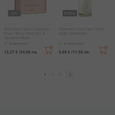
3 л.
0.750 л.
Бизу Пино Гри и Совиньон
Ямантиев Пино Гри / Pinot
Блан / Bisou Pinot Gris &
Grigio Yamantievs
Sauvignon Blanc
В наличност
В наличност
12,27 €
/
24,00 лв.
5,88 €
/
11,50 лв.
Страница
В
Страница
Страница
1
2
3
момента
Страница
Продължи
четете
страница