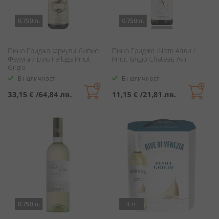
0.750 л.
0.750 л.
Пино Гриджо Фриули Ливио
Пино Гриджо Шато Авли /
Фелуга / Livio Felluga Pinot
Pinot Grigio Chateau Avli
Grigio
В наличност
В наличност
33,15 €
/
64,84 лв.
11,15 €
/
21,81 лв.
0.750 л.
3 л.