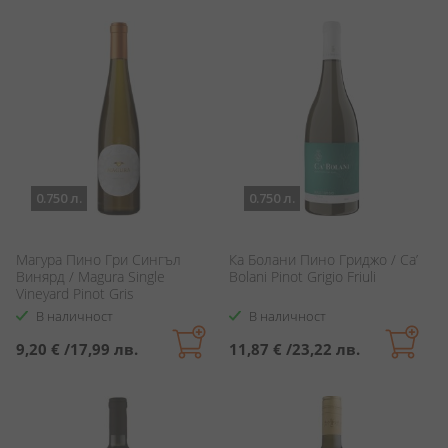
0.750 л.
0.750 л.
Магура Пино Гри Сингъл
Ка Болани Пино Гриджо / Ca’
Винярд / Magura Single
Bolani Pinot Grigio Friuli
Vineyard Pinot Gris
В наличност
В наличност
9,20 €
/
17,99 лв.
11,87 €
/
23,22 лв.