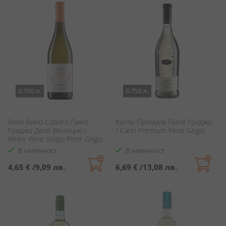
0.750 л.
0.750 л.
Бяло Вино Солиго Пино
Канти Премиум Пино Гриджо
Гриджо Деле Венецие /
/ Canti Premium Pinot Grigio
White Wine Soligo Pinot Grigio
DOC delle Venezie
В наличност
В наличност
4,65 €
/
9,09 лв.
6,69 €
/
13,08 лв.