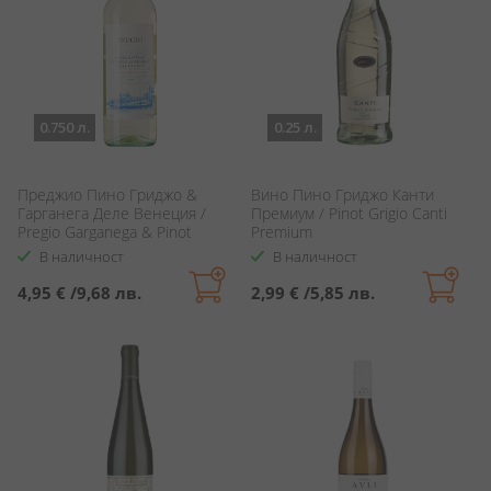
0.750 л.
0.25 л.
Преджио Пино Гриджо &
Вино Пино Гриджо Канти
Гарганега Деле Венеция /
Премиум / Pinot Grigio Canti
Pregio Garganega & Pinot
Premium
Grigio
В наличност
В наличност
4,95 €
/
9,68 лв.
2,99 €
/
5,85 лв.