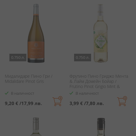
0.750 л.
0.750 л.
Мидалидаре Пино Гри /
Фрутино Пино Гриджо Мента
Midalidare Pinot Gris
& Лайм Домейн Бойар /
Frutino Pinot Grigio Mint &
Lime Domaine Boyar
В наличност
В наличност
9,20 €
/
17,99 лв.
3,99 €
/
7,80 лв.