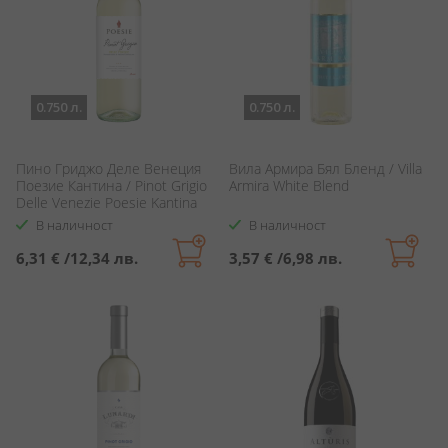
0.750 л.
0.750 л.
Пино Гриджо Деле Венеция
Вила Армира Бял Бленд / Villa
Поезие Кантина / Pinot Grigio
Armira White Blend
Delle Venezie Poesie Kantina
В наличност
В наличност
6,31 €
/
12,34 лв.
3,57 €
/
6,98 лв.