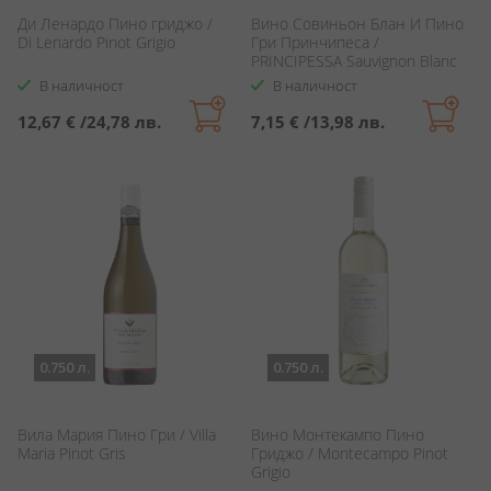
Ди Ленардо Пино гриджо /
Вино Совиньон Блан И Пино
Di Lenardo Pinot Grigio
Гри Принчипеса /
PRINCIPESSA Sauvignon Blanc
& Pinot Gris
В наличност
В наличност
12,67 €
/
24,78 лв.
7,15 €
/
13,98 лв.
0.750 л.
0.750 л.
Вила Мария Пино Гри / Villa
Вино Монтекампо Пино
Maria Pinot Gris
Гриджо / Montecampo Pinot
Grigio