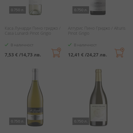
0.750 л.
0.750 л.
Каса Лунарди Пино гриджо /
Алтурис Пино Гриджо / Alturis
Casa Lunardi Pinot Grigio
Pinot Grigio
В наличност
В наличност
7,53 €
/
14,73 лв.
12,41 €
/
24,27 лв.
0.750 л.
0.750 л.