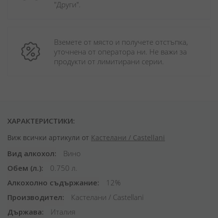
"Други". 
Вземете от място и получете отстъпка, 
уточнена от оператора ни. Не важи за 
продукти от лимитирани серии.
ХАРАКТЕРИСТИКИ:
Виж всички артикули от
Кастелани / Castellani
Вид алкохол
Вино
Обем (л.)
0.750 л.
Алкохолно съдържание
12%
Производител
Кастелани / Castellani
Държава
Италия