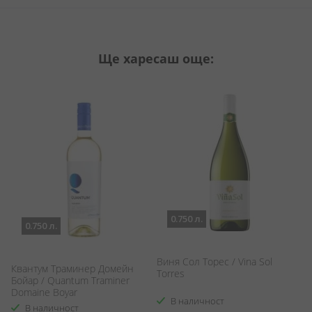
Ще харесаш още:
0.750 л.
0.750 л.
Виня Сол Торес / Vina Sol
Квантум Траминер Домейн
Н
Torres
Бойар / Quantum Traminer
Бл
Domaine Boyar
Bl
В наличност
В наличност