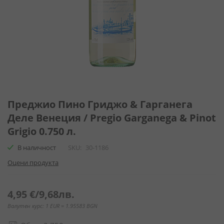
Преминете
към
Преджио Пино Гриджо & Гарганега
началото
Деле Венеция / Pregio Garganega & Pinot
на
Grigio 0.750 л.
галерия
със
В наличност
SKU
30-1186
снимки
Оцени продукта
4,95 €
/
9,68лв.
Валутен курс: 1 EUR = 1.95583 BGN