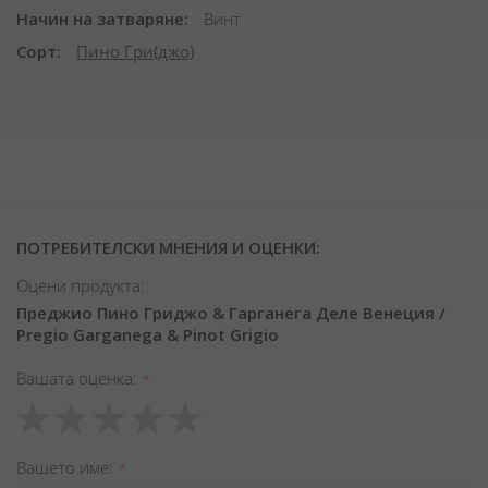
Начин на затваряне
Винт
Сорт
Пино Гри(джо)
ПОТРЕБИТЕЛСКИ МНЕНИЯ И ОЦЕНКИ:
Оцени продукта:
Преджио Пино Гриджо & Гарганега Деле Венеция /
Pregio Garganega & Pinot Grigio
Вашата оценка
1
2
3
4
5
star
stars
stars
stars
stars
Вашето име