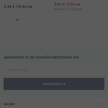
Специална
3,91 €
/
7,65 лв.
5,39 €
/
10,54 лв.
4
цена
8,14 €
/
15,92 лв.
АБОНИРАЙ СЕ ЗА ОНЛАЙН БЮЛЕТИНА НИ:
АБОНИРАМ СЕ
ЗА S&D