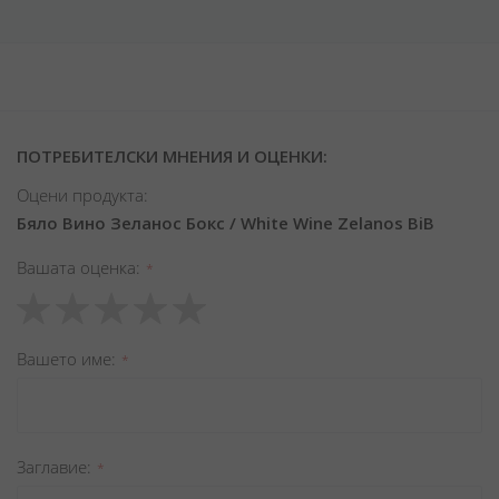
ПОТРЕБИТЕЛСКИ МНЕНИЯ И ОЦЕНКИ:
Оцени продукта:
Бяло Вино Зеланос Бокс / White Wine Zelanos BiB
Вашата оценка
1
2
3
4
5
star
stars
stars
stars
stars
Вашето име
Заглавиe