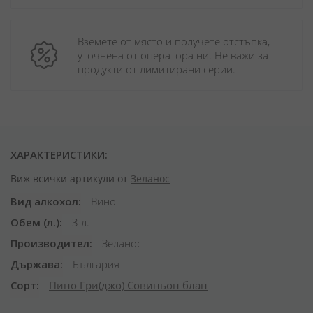
Вземете от място и получете отстъпка, 
уточнена от оператора ни. Не важи за 
продукти от лимитирани серии.
ХАРАКТЕРИСТИКИ:
Виж всички артикули от
Зеланос
Вид алкохол
Вино
Обем (л.)
3 л.
Производител
Зеланос
Държава
България
Сорт
Пино Гри(джо)
Совиньон блан