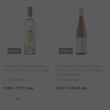
0.750 л.
0.750 л.
Шардоне Братя Минкови /
Робърт Вайл Ризлинг Трокен
Кл
Minkov Brothers Chardonnay
Рейнгау / Robert Weil Rheingau
Cl
Trocken Riesling
В наличност
В наличност
9,80 €
/
19,17 лв.
24,97 €
/
48,84 лв.
2