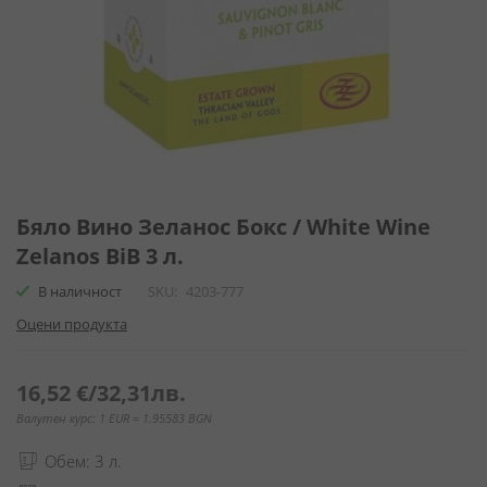
Преминете
към
Бяло Вино Зеланос Бокс / White Wine
началото
Zelanos BiB 3 л.
на
галерия
В наличност
SKU
4203-777
със
Оцени продукта
снимки
16,52 €
/
32,31лв.
Валутен курс: 1 EUR = 1.95583 BGN
Обем: 3 л.