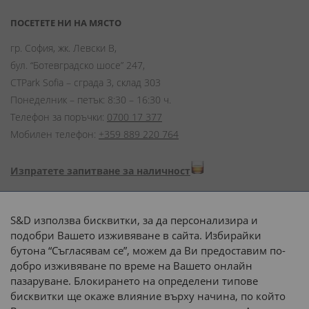
ПОСЕТЕТЕ НИ НА МЯСТО
гр. София, жк. Левски В,
бул. “Ботевградско шосе” 247,
CTPark Sofia – сграда 3, склад 303
Понеделник – петък: 8:30 – 16:30 ч.
Телефон за поръчки:
0700 17 377
Мобилен телефон:
+359 889 220 764
Изпратете запитване за наличност
Начини на плащане:
S&D използва бисквитки, за да персонализира и
подобри Вашето изживяване в сайта. Избирайки
бутона “Съгласявам се”, можем да Ви предоставим по-
добро изживяване по време на Вашето онлайн
пазаруване. Блокирането на определени типове
Доставка до адрес с:
бисквитки ще окаже влияние върху начина, по който