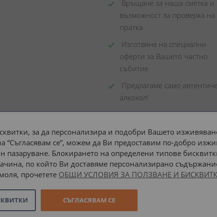
 Връщане за наша сметка и 
възможност за проверка на 
пратка
 Изготвяне на специални 
оферти за Вашето частно 
събитие
 Предлагаме само автентиче
алкохол!
сквитки, за да персонализира и подобри Вашето изживяване
а “Съгласявам се”, можем да Ви предоставим по-добро изжи
Доставка до адрес с:
н пазаруване. Блокирането на определени типове бисквитк
ачина, по който Ви доставяме персонализирано съдържание
 моля, прочетете
ОБЩИ УСЛОВИЯ ЗА ПОЛЗВАНЕ И БИСКВИТК
СКВИТКИ
СЪГЛАСЯВАМ СЕ
Онлайн магазин от
Stenik