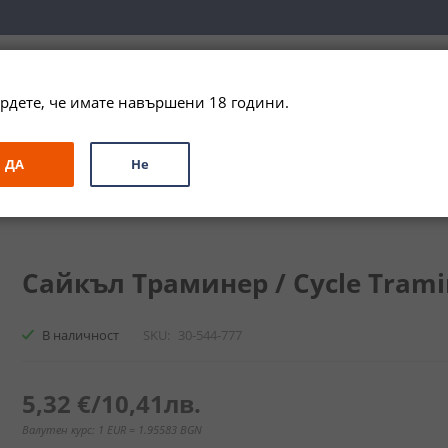
вка за цялата страна при поръчки на алкохол над 
79,99 € / 156
рдете, че имате навършени 18 години.
ЗА ПОДАРЪК
ПРОМО
СПЕЦИАЛНИ ПРЕДЛОЖЕНИЯ
МАРКИ
ДА
Не
р / Cycle Traminer
Сайкъл Траминер / Cycle Tramin
В наличност
SKU
30-544-777
5,32 €
/
10,41лв.
Валутен курс: 1 EUR = 1.95583 BGN