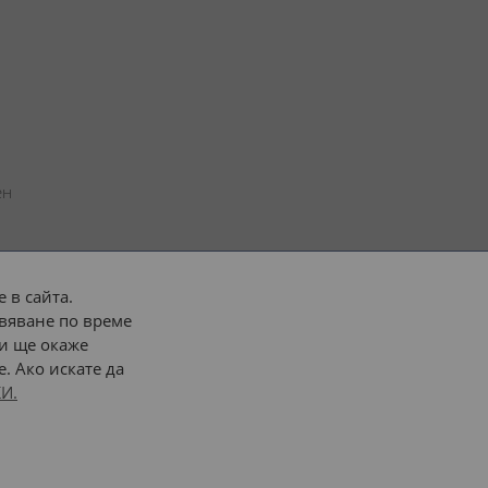
н 
 в сайта.
вяване по време
 или 
наш транспорт
и ще окаже
. Ако искате да
Последвайте ни:
И.