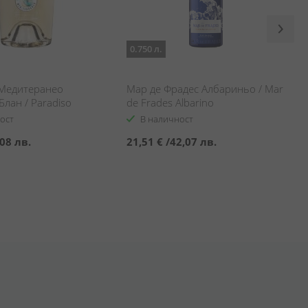
0.750 л.
Медитеранео
Мар де Фрадес Албариньо / Mar
лан / Paradiso
de Frades Albarino
eo Sauvignon Blanc
ост
В наличност
08 лв.
21,51 €
/
42,07 лв.