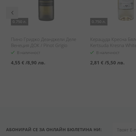
0.750 л.
0.750 л.
Пино Гриджо Деанджели Деле
Керацуда Кресна Бял
Венеция ДОК / Pinot Grigio
Kertsuda Kresna Whit
Deangeli Delle Venezia DOC
В наличност
В наличност
4,55 €
/
8,90 лв.
2,81 €
/
5,50 лв.
АБОНИРАЙ СЕ ЗА ОНЛАЙН БЮЛЕТИНА НИ: