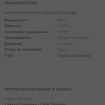
ХАРАКТЕРИСТИКИ:
Виж всички артикули от
ВИ Братя Минкови
Вид алкохол
Вино
Обем (л.)
0.750 л.
Алкохолно съдържание
13.0%
Производител
ВИ Братя Минкови
Държава
България
Начин на затваряне
Корк
Сорт
(Гевюрц) Траминер
ПОТРЕБИТЕЛСКИ МНЕНИЯ И ОЦЕНКИ:
Оцени продукта:
Сайкъл Траминер / Cycle Traminer