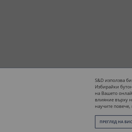
S&D използва би
Избирайки бутон
Начини на плащане:
на Вашето онлай
влияние върху н
научите повече,
ПРЕГЛЕД НА БИ
© 2026 “С и Д Комерсиал” ООД. Всички права запазени.