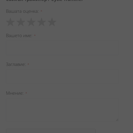
Вашата оценка
1
2
3
4
5
star
stars
stars
stars
stars
Вашето име
Заглавиe
Мнение