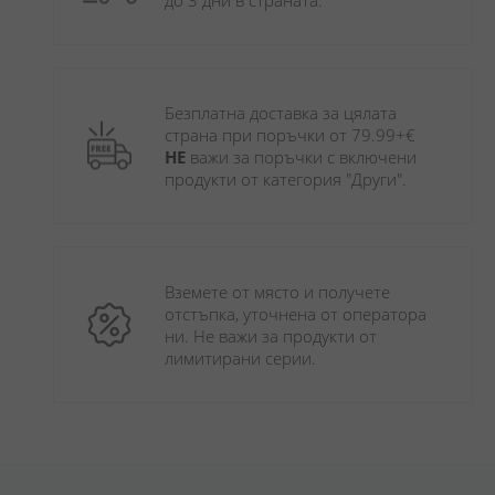
до 3 дни в страната.
Безплатна доставка за цялата 
страна при поръчки от 79.99+€ 
НЕ
 важи за поръчки с включени 
продукти от категория "Други". 
Вземете от място и получете 
отстъпка, уточнена от оператора 
ни. Не важи за продукти от 
лимитирани серии.