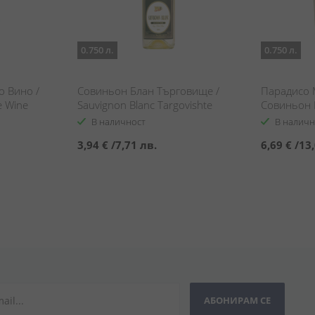
0.750 л.
0.750 л.
о Вино /
Совиньон Блан Търговище /
Парадисо 
e Wine
Sauvignon Blanc Targovishte
Совиньон Б
Mediterran
В наличност
В наличн
3,94 €
/
7,71 лв.
6,69 €
/
13,
АБОНИРАМ СЕ