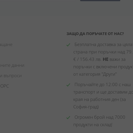
ЗАЩО ДА ПОРЪЧАТЕ ОТ НАС?
лащане
 Безплатна доставка за цялат
страна при поръчки над 79.
€ / 156.43 лв. 
НЕ
 важи за 
чните данни
поръчки с включени продукт
от категория "Други"
ни въпроси
 Поръчайте до 12:00 с наш 
 ОРС
транспорт и ще доставим до
края на работния ден (за 
София-град)
 Огромен брой над 7000 
продукти на склад! 